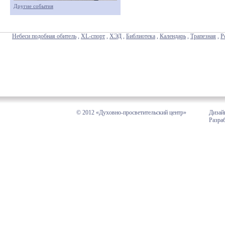
Другие события
Небеси подобная обитель
,
XL-спорт
,
ХЭД
,
Библиотека
,
Календарь
,
Трапезная
,
Р
© 2012 «Духовно-просветительский центр»
Дизай
Разра