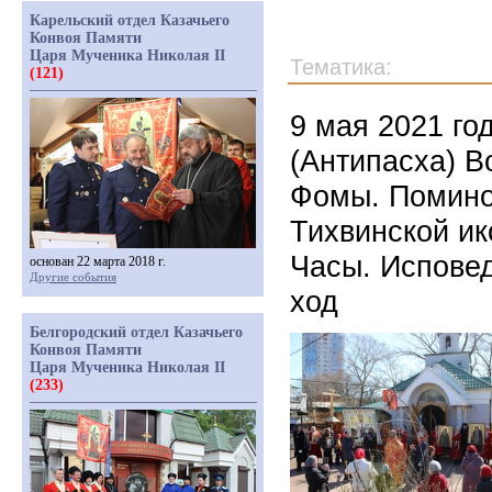
Карельский отдел Казачьего
Конвоя Памяти
Царя Мученика Николая II
Тематика:
(121)
9 мая 2021 го
(Антипасха) 
Фомы. Помино
Тихвинской и
Часы. Исповед
основан 22 марта 2018 г.
Другие события
ход
Белгородский отдел Казачьего
Конвоя Памяти
Царя Мученика Николая II
(233)