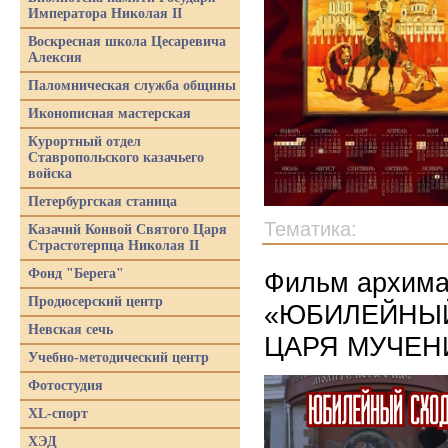
Императора Николая II
Воскресная школа Цесаревича
Алексия
Паломническая служба общины
Иконописная мастерская
Курортный отдел
Ставропольского казачьего
войска
Петербургская станица
Тематика:
Казачий Конвой Святого Царя
Страстотерпца Николая II
Фонд "Берега"
Фильм архима
Продюсерский центр
«ЮБИЛЕЙНЫЙ
Невская сечь
ЦАРЯ МУЧЕНИ
Учебно-методический центр
Фотостудия
XL-спорт
ХЭД