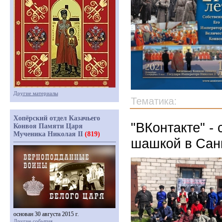
Другие материалы
Тематика:
Хопёрский отдел Казачьего
"ВКонтакте" -
Конвоя Памяти Царя
Мученика Николая II
(819)
шашкой в Санк
основан 30 августа 2015 г.
Другие события