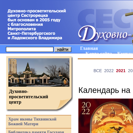
Главная
Карта сайта
Конта
ВCE
2022
2021
20
Календарь на 
Духовно-
просветительский
центр
Храм иконы Тихвинской
Божией Матери
Библиотека памяти Государя