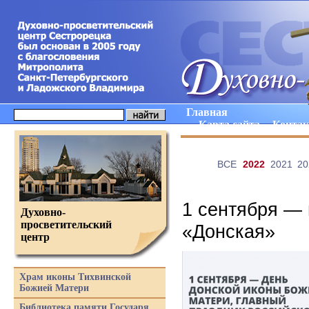
Главная
Карта сайта
Конта
ВCE
2022
2021
20
1 сентября —
Духовно-
просветительский
«Донская»
центр
Храм иконы Тихвинской
Божией Матери
Библиотека памяти Государя