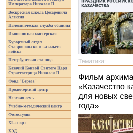
Императора Николая II
Воскресная школа Цесаревича
Алексия
Паломническая служба общины
Иконописная мастерская
Курортный отдел
Ставропольского казачьего
войска
Петербургская станица
Тематика:
Казачий Конвой Святого Царя
Страстотерпца Николая II
Фильм архима
Фонд "Берега"
«Казачество к
Продюсерский центр
для новых све
Невская сечь
года»
Учебно-методический центр
Фотостудия
XL-спорт
ХЭД