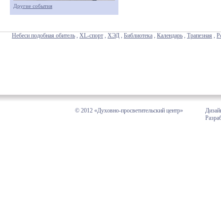
Другие события
Небеси подобная обитель
,
XL-спорт
,
ХЭД
,
Библиотека
,
Календарь
,
Трапезная
,
Р
© 2012 «Духовно-просветительский центр»
Дизай
Разра