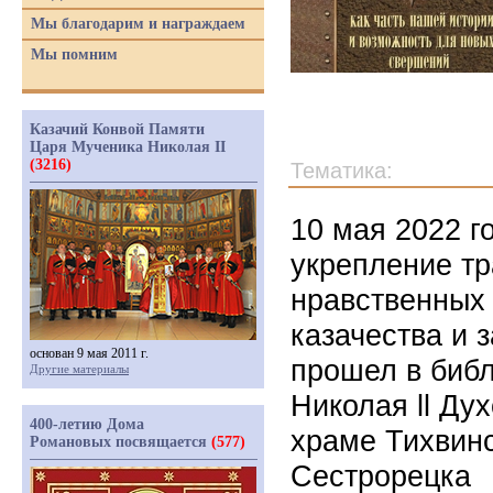
Мы благодарим и награждаем
Мы помним
Казачий Конвой Памяти
Царя Мученика Николая II
(3216)
Тематика:
10 мая 2022 г
укрепление тр
нравственных 
казачества и 
основан 9 мая 2011 г.
прошел в биб
Другие материалы
Николая ll Ду
400-летию Дома
храме Тихвин
Романовых посвящается
(577)
Сестрорецка