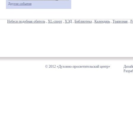
Другие события
Небеси подобная обитель
,
XL-спорт
,
ХЭД
,
Библиотека
,
Календарь
,
Трапезная
,
Р
© 2012 «Духовно-просветительский центр»
Дизай
Разра