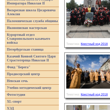
Императора Николая II
Воскресная школа Цесаревича
Алексия
Паломническая служба общины
Иконописная мастерская
Курортный отдел
Ставропольского казачьего
войска
Тематика:
Крестный ход 2018
Петербургская станица
Казачий Конвой Святого Царя
Страстотерпца Николая II
Фонд "Берега"
Продюсерский центр
Невская сечь
Учебно-методический центр
Фотостудия
Тематика:
Крестный ход 2018
XL-спорт
ХЭД