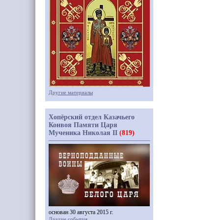
Другие материалы
Хопёрский отдел Казачьего
Конвоя Памяти Царя
Мученика Николая II
(819)
основан 30 августа 2015 г.
Другие события