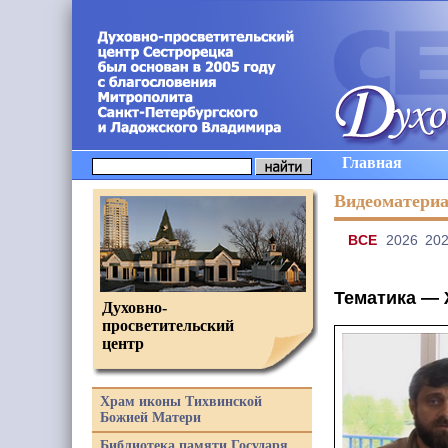
Главная
Видеоматери
ВCE
2026
20
Тематика —
Духовно-
просветительский
центр
Храм иконы Тихвинской
Божией Матери
Библиотека памяти Государя