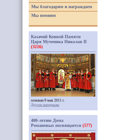
Мы благодарим и награждаем
Мы помним
Казачий Конвой Памяти
Царя Мученика Николая II
(3216)
основан 9 мая 2011 г.
Другие материалы
400-летию Дома
Романовых посвящается
(577)