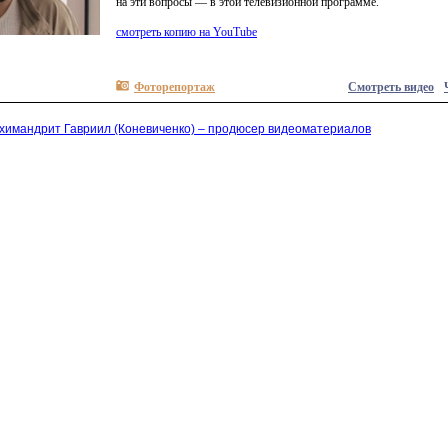
на эти вопросы — в этой телевизионной программе.
смотреть копию на YouTube
Фоторепортаж
Смотреть видео
химандрит Гавриил (Коневиченко) – продюсер видеоматериалов