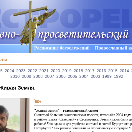
Расписание богослужений
Православный к
алы
25
2024
2023
2022
2021
2020
2019
2018
2017
2016
2015
2014
2010
2009
2008
2007
2006
2005
2004
2003
1999
1992
Живая Земля
.
"Живая земля" - телевизионный сюжет
Сюжет об большом экологическом проекте, который в 2004 году
в районе пляжа
«Северный
» в Сестрорецке. Зачем нужны были д
работы? Что сделано для удобства жителей и гостей Курортного 
Петербурга? Как работы повлияли на экологическую ситуацию? 