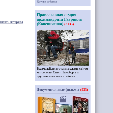
Другие события
Православная студия
архимандрита Гавриила
Читать материал
(Коневиченко)
(3135)
Взаимодействия с телеканалами, сайтом
митрополии Санкт-Петербурга и
другими новостными сайтами
Документальные фильмы
(933)