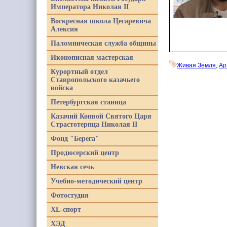
Императора Николая II
Воскресная школа Цесаревича
Алексия
Паломническая служба общины
Иконописная мастерская
Живая Земля
,
Ар
Курортный отдел
Ставропольского казачьего
войска
Петербургская станица
Казачий Конвой Святого Царя
Страстотерпца Николая II
Фонд "Берега"
Продюсерский центр
Невская сечь
Учебно-методический центр
Фотостудия
XL-спорт
ХЭД