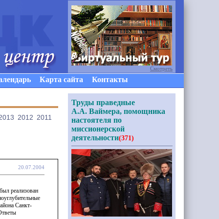
Смотреть
алендарь
Карта сайта
Контакты
Труды праведные
А.А. Ваймера, помощника
2013
2012
2011
настоятеля по
миссионерской
деятельности
(371)
20.07.2004
 был реализован
ноуглубительные
района Санкт-
Ответы