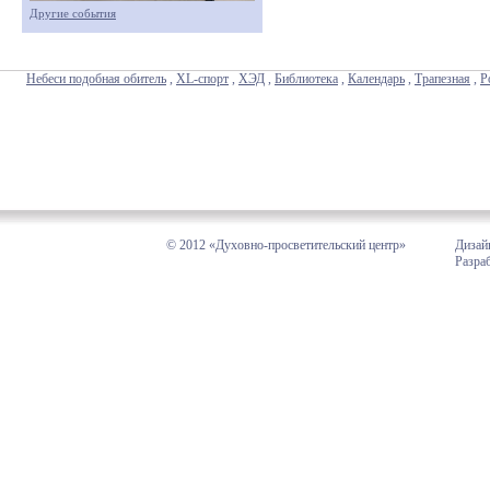
Другие события
Небеси подобная обитель
,
XL-спорт
,
ХЭД
,
Библиотека
,
Календарь
,
Трапезная
,
Р
© 2012 «Духовно-просветительский центр»
Дизай
Разра