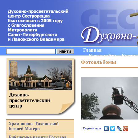
Главная
Карта сайта
Конта
Фотоальбомы
Духовно-
просветительский
центр
Храм иконы Тихвинской
Божией Матери
Поделиться
Библиотека памяти Государя