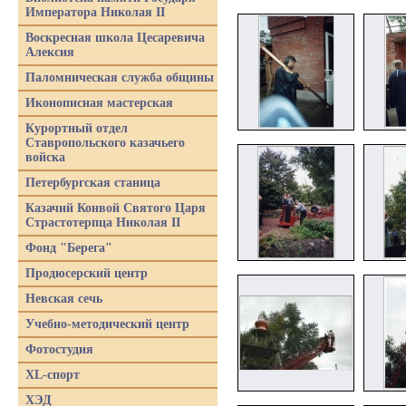
Императора Николая II
Воскресная школа Цесаревича
Алексия
Паломническая служба общины
Иконописная мастерская
Курортный отдел
Ставропольского казачьего
войска
Петербургская станица
Казачий Конвой Святого Царя
Страстотерпца Николая II
Фонд "Берега"
Продюсерский центр
Невская сечь
Учебно-методический центр
Фотостудия
XL-спорт
ХЭД