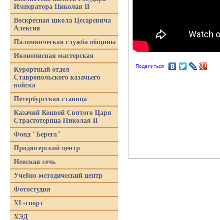
Императора Николая II
Воскресная школа Цесаревича
Алексия
Паломническая служба общины
Иконописная мастерская
Поделиться
Курортный отдел
Ставропольского казачьего
войска
Петербургская станица
Казачий Конвой Святого Царя
Страстотерпца Николая II
Фонд "Берега"
Продюсерский центр
Невская сечь
Учебно-методический центр
Фотостудия
XL-спорт
ХЭД