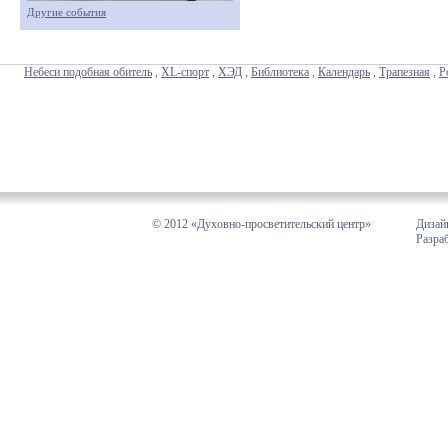
Другие события
Небеси подобная обитель
,
XL-спорт
,
ХЭД
,
Библиотека
,
Календарь
,
Трапезная
,
Р
© 2012 «Духовно-просветительский центр»
Дизай
Разра