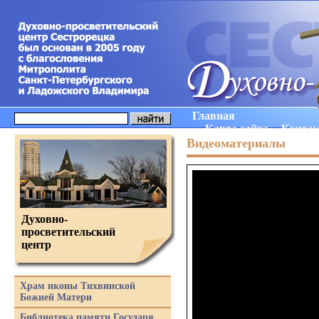
Главная
Карта сайта
Конта
Видеоматериалы
Духовно-
просветительский
центр
Храм иконы Тихвинской
Божией Матери
Библиотека памяти Государя