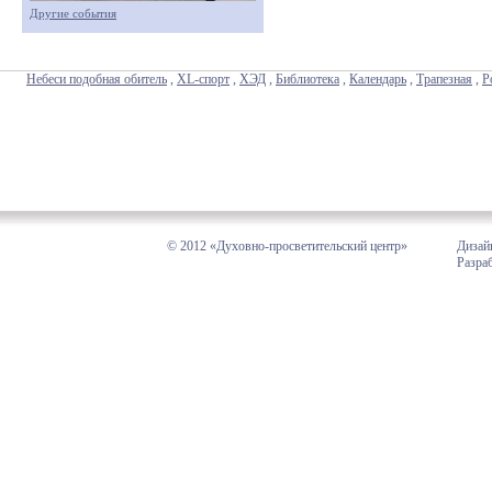
Другие события
Небеси подобная обитель
,
XL-спорт
,
ХЭД
,
Библиотека
,
Календарь
,
Трапезная
,
Р
© 2012 «Духовно-просветительский центр»
Дизай
Разра