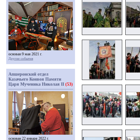
основан 9 мая 2021 г.
Другие события
Апшеронский отдел
Казачьего Конвоя Памяти
Царя Мученика Николая II
(53)
основан 22 января 2022 г.