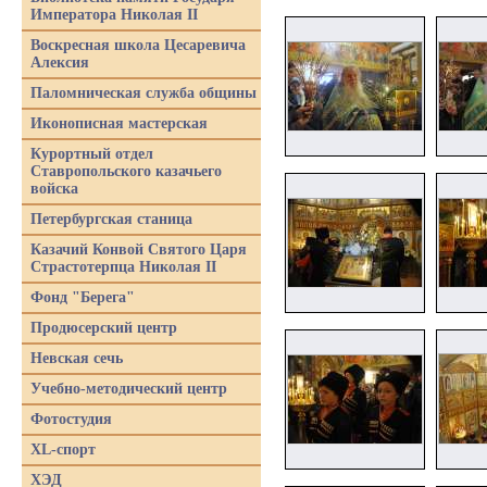
Императора Николая II
Воскресная школа Цесаревича
Алексия
Паломническая служба общины
Иконописная мастерская
Курортный отдел
Ставропольского казачьего
войска
Петербургская станица
Казачий Конвой Святого Царя
Страстотерпца Николая II
Фонд "Берега"
Продюсерский центр
Невская сечь
Учебно-методический центр
Фотостудия
XL-спорт
ХЭД