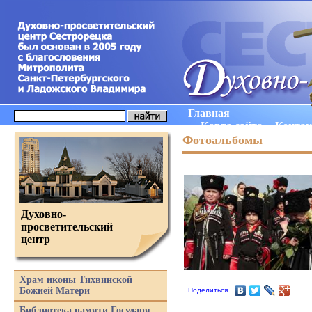
Главная
Карта сайта
Конта
Фотоальбомы
Духовно-
просветительский
центр
Храм иконы Тихвинской
Божией Матери
Поделиться
Библиотека памяти Государя