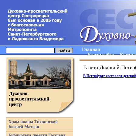
Главная
Карта сайта
Конта
Газета Деловой Петер
В Петербурге состоялся детски
Духовно-
просветительский
центр
Храм иконы Тихвинской
Божией Матери
Библиотека памяти Государя