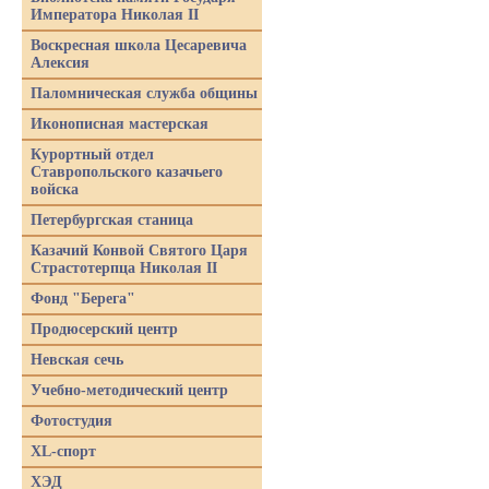
Императора Николая II
Воскресная школа Цесаревича
Алексия
Паломническая служба общины
Иконописная мастерская
Курортный отдел
Ставропольского казачьего
войска
Петербургская станица
Казачий Конвой Святого Царя
Страстотерпца Николая II
Фонд "Берега"
Продюсерский центр
Невская сечь
Учебно-методический центр
Фотостудия
XL-спорт
ХЭД