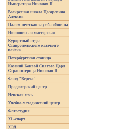
Императора Николая II
Воскресная школа Цесаревича
Алексия
Паломническая служба общины
Иконописная мастерская
Курортный отдел
Ставропольского казачьего
войска
Петербургская станица
Казачий Конвой Святого Царя
Страстотерпца Николая II
Фонд "Берега"
Продюсерский центр
Невская сечь
Учебно-методический центр
Фотостудия
XL-спорт
ХЭД