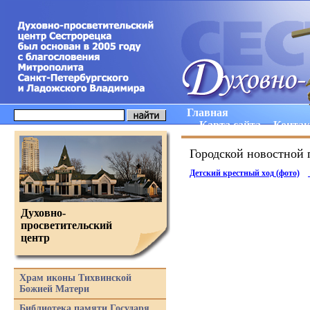
Главная
Карта сайта
Конта
Городской новостной 
Детский крестный ход
(
фото)
Духовно-
просветительский
центр
Храм иконы Тихвинской
Божией Матери
Библиотека памяти Государя