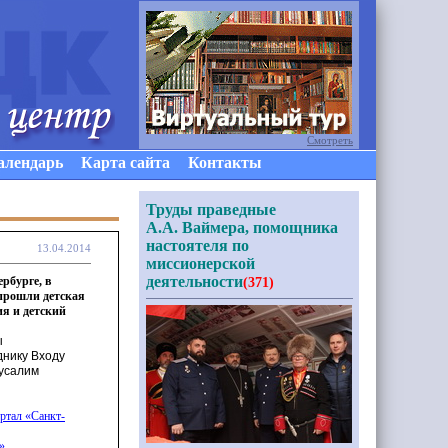
Смотреть
алендарь
Карта сайта
Контакты
Труды праведные
А.А. Ваймера, помощника
настоятеля по
13.04.2014
миссионерской
деятельности
ербурге, в
(371)
прошли детская
я и детский
ы
днику Входу
русалим
ртал
«Санкт
-
»