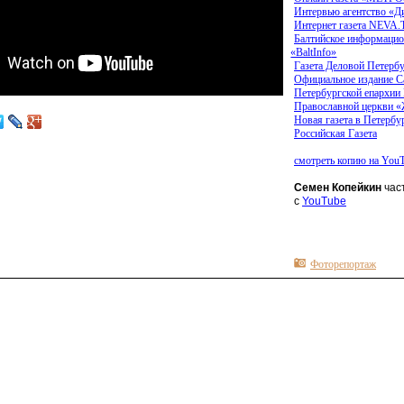
Интервью агентство
«Д
Интернет газета NEV
Балтийское информацио
«BaltInfo
»
Газета Деловой Петерб
Официальное издание С
Петербургской епархии
Православной церкви
«
Новая газета в Петербу
Российская Газета
смотреть копию на You
Семен Копейкин
час
с
YouTube
Фоторепортаж