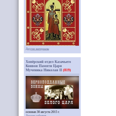
Другие материалы
Хопёрский отдел Казачьего
Конвоя Памяти Царя
Мученика Николая II
(819)
основан 30 августа 2015 г.
Другие события