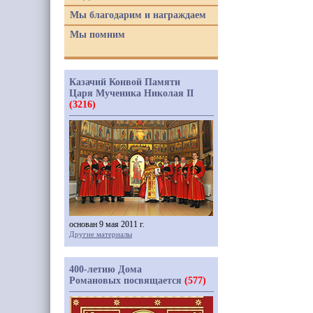
Мы благодарим и награждаем
Мы помним
Казачий Конвой Памяти
Царя Мученика Николая II
(3216)
основан 9 мая 2011 г.
Другие материалы
400-летию Дома
Романовых посвящается
(577)