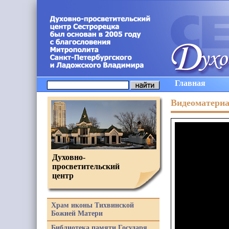
Главная
Видеоматери
Духовно-
просветительский
центр
Храм иконы Тихвинской
Божией Матери
Библиотека памяти Государя