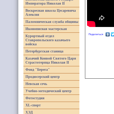
Императора Николая II
Воскресная школа Цесаревича
Алексия
Паломническая служба общины
Иконописная мастерская
Поделиться
Курортный отдел
Ставропольского казачьего
войска
Петербургская станица
Казачий Конвой Святого Царя
Страстотерпца Николая II
Фонд "Берега"
Продюсерский центр
Невская сечь
Учебно-методический центр
Фотостудия
XL-спорт
ХЭД