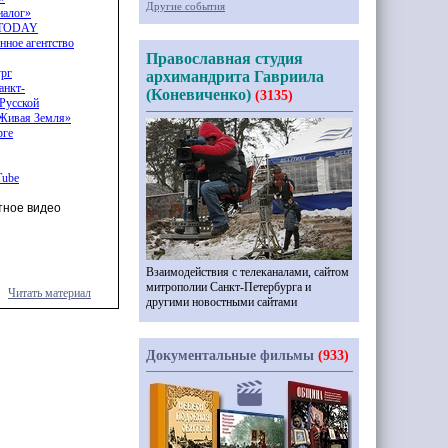
Другие события
иалог
»
A.TODAY
нное агентство
Православная студия
ург
архимандрита Гавриила
анкт-
(Коневиченко)
(3135)
 Русской
Живая
Земля»
рге
Tube
тное видео
Взаимодействия с телеканалами, сайтом
митрополии Санкт-Петербурга и
Читать материал
другими новостными сайтами
Документальные фильмы
(933)