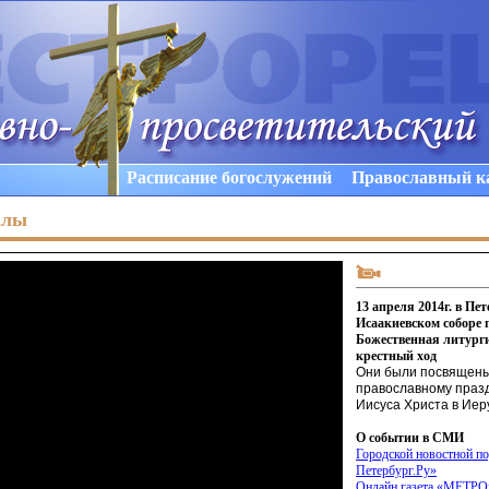
Расписание богослужений
Православный к
алы
13 апреля 2014г. в Пет
Исаакиевском соборе 
Божественная литурги
крестный ход
Они были посвящен
православному праз
Иисуса Христа в Ие
О событии в СМИ
Городской новостной по
Петербург.Ру»
Онлайн газета
«МЕТРО