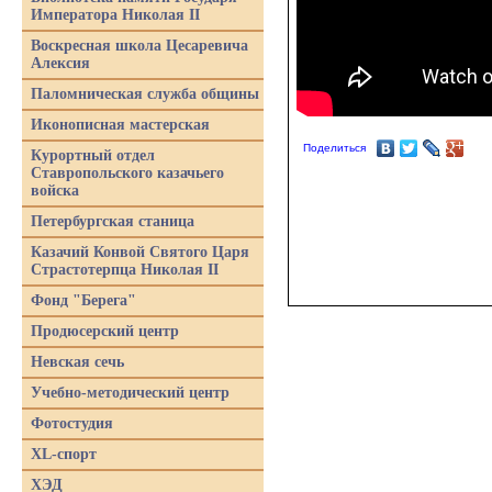
Императора Николая II
Воскресная школа Цесаревича
Алексия
Паломническая служба общины
Иконописная мастерская
Поделиться
Курортный отдел
Ставропольского казачьего
войска
Петербургская станица
Казачий Конвой Святого Царя
Страстотерпца Николая II
Фонд "Берега"
Продюсерский центр
Невская сечь
Учебно-методический центр
Фотостудия
XL-спорт
ХЭД