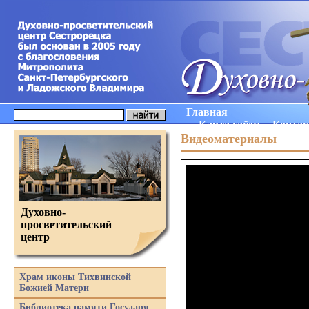
Главная
Карта сайта
Конта
Видеоматериалы
Духовно-
просветительский
центр
Храм иконы Тихвинской
Божией Матери
Библиотека памяти Государя