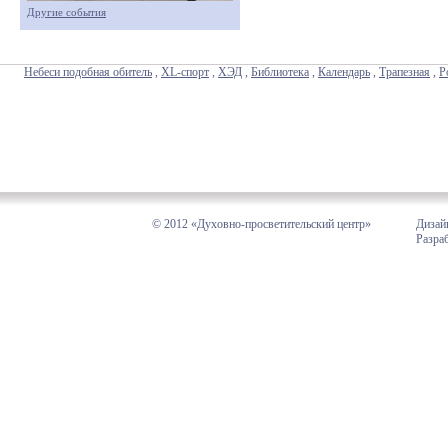
Другие события
Небеси подобная обитель
,
XL-спорт
,
ХЭД
,
Библиотека
,
Календарь
,
Трапезная
,
Р
© 2012 «Духовно-просветительский центр»
Дизай
Разра