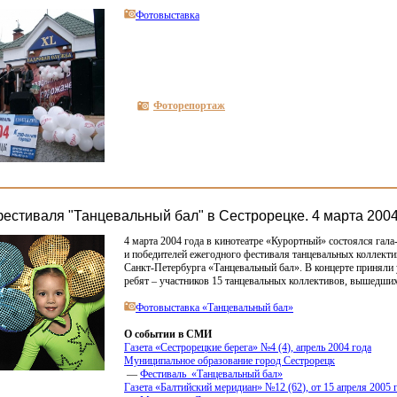
Фотовыставка
Фоторепортаж
фестиваля "Танцевальный бал" в Сестрорецке. 4 марта 2004
4 марта 2004 года в кинотеатре
«
Курортный» состоялся гала-
и победителей ежегодного фестиваля танцевальных коллект
Санкт-Петербурга
«
Танцевальный бал». В концерте приняли 
ребят – участников 15 танцевальных коллективов, вышедших
Фотовыставка
«
Танцевальный бал»
О событии в СМИ
Газета
«
Сестрорецкие берега» №4
(4
), апрель 2004 года
Муниципальное образование город Сестрорецк
—
Фестиваль
«
Танцевальный бал»
Газета
«
Балтийский меридиан» №12
(62
), от 15 апреля 2005 г