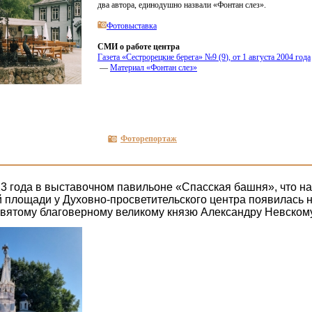
два автора, единодушно назвали
«
Фонтан слез».
Фотовыставка
СМИ о работе центра
Газета
«
Сестрорецкие берега» №9
(9
), от 1 августа 2004 года
—
Материал
«
Фонтан слез»
Фоторепортаж
23 года в выставочном павильоне «Спасская башня», что на
 площади у Духовно-просветительского центра появилась 
святому благоверному великому князю Александру Невском