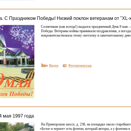
да. С Праздником Победы! Низкий поклон ветеранам от "XL-
Солнечным
(
как всегда!) выдался праздничный День 9 мая 
Победы. Ветераны войны прини­мали поздравления, а погод
покрови­тельствовала этому светлому и замечательному дню
Видео
Фоторепортаж
4 мая 1997 года
На Приморском шоссе, д. 238, на площадке около старейшего
«
Белое и черное» есть фонтан, который авторы, а у фонтана в