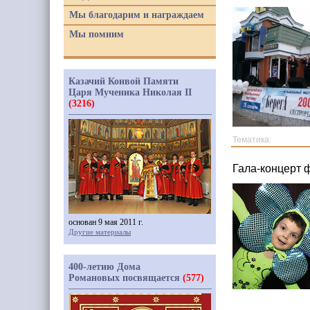
Мы благодарим и награждаем
Мы помним
Казачий Конвой Памяти
Царя Мученика Николая II
(3216)
Тематика:
Гала-концерт 
основан 9 мая 2011 г.
Другие материалы
400-летию Дома
Романовых посвящается
(577)