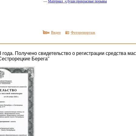
—
Материал
«
Души прекрасные порывы
Видео
Фоторепортаж
3 года. Получено свидетельство о регистрации средства ма
естрорецкие Берега"