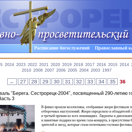
Расписание богослужений
Православный к
25
2024
2023
2022
2021
2020
2019
2018
2017
2016
2015
2014
2010
2008
2007
2006
2005
2004
2003
1997
←
27
28
29
30
31
32
33
34
35
36
аль "Берега. Сестрорецк-2004", посвященный 290-летию г
Часть 3
В финал прошли коллективы, отобранные жюри фестиваля п
отборочных выступлений. Жюри определило и обладателей п
и третьей премии во всех номинациях. Лауреаты и дипломан
и памятные подарки во время гала-концерта, в присутствии 
зрителей и звезд, которые стали почетными гостями фестива