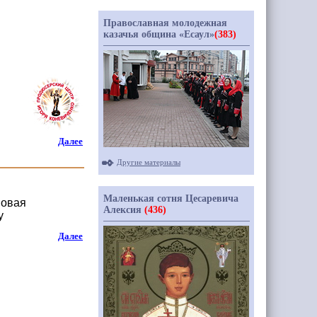
Православная молодежная
казачья община «Есаул»
(383)
Далее
Другие материалы
Маленькая сотня Цесаревича
новая
Алексия
(436)
у
Далее