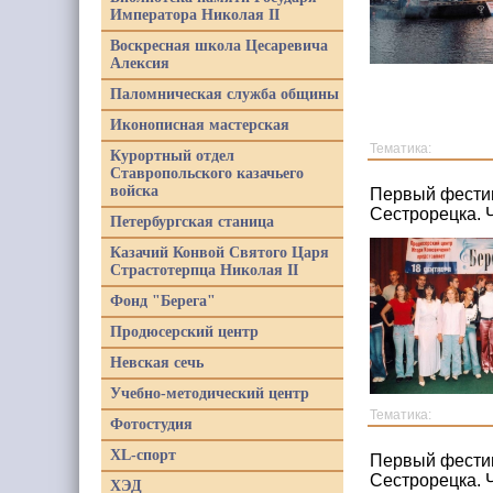
Императора Николая II
Воскресная школа Цесаревича
Алексия
Паломническая служба общины
Иконописная мастерская
Тематика:
Курортный отдел
Ставропольского казачьего
войска
Первый фестив
Сестрорецка. 
Петербургская станица
Казачий Конвой Святого Царя
Страстотерпца Николая II
Фонд "Берега"
Продюсерский центр
Невская сечь
Учебно-методический центр
Тематика:
Фотостудия
XL-спорт
Первый фестив
Сестрорецка. 
ХЭД