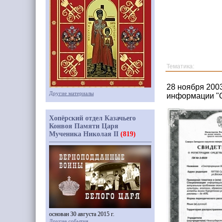
Тематика:
28 ноября 200
Другие материалы
информации "С
Хопёрский отдел Казачьего
Конвоя Памяти Царя
Мученика Николая II
(819)
основан 30 августа 2015 г.
Другие события