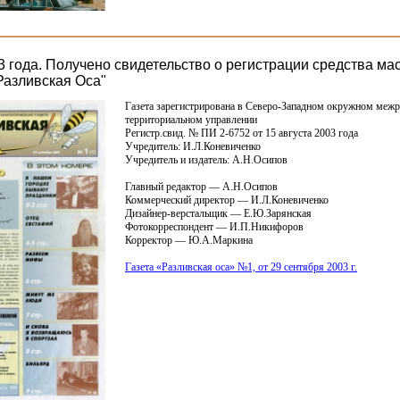
3 года. Получено свидетельство о регистрации средства ма
азливская Оса"
Газета зарегистрирована в Северо-Западном окружном меж
территориальном управлении
Регистр.свид. № ПИ 2-6752 от 15 августа 2003 года
Учредитель: И.Л.Коневиченко
Учредитель и издатель: А.Н.Осипов
Главный редактор — А.Н.Осипов
Коммерческий директор — И.Л.Коневиченко
Дизайнер-верстальщик — Е.Ю.Зарянская
Фотокорреспондент — И.П.Никифоров
Корректор — Ю.А.Маркина
Газета
«
Разливская оса» №1, от 29 сентября 2003 г.