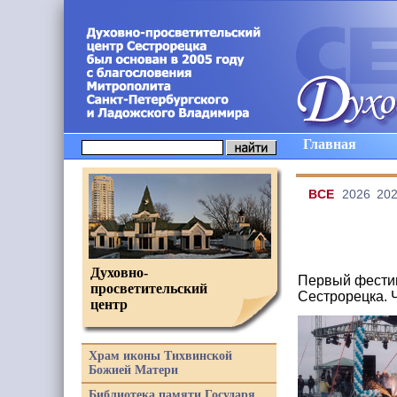
Главная
ВCE
2026
20
Духовно-
Первый фестив
просветительский
Сестрорецка. 
центр
Храм иконы Тихвинской
Божией Матери
Библиотека памяти Государя