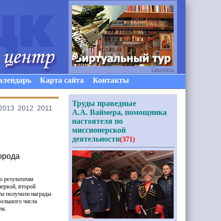
Смотреть
алендарь
Карта сайта
Контакты
Труды праведные
2013
2012
2011
А.А. Ваймера, помощника
настоятеля по
миссионерской
деятельности
(371)
орода
о результатам
ервой, второй
ты получили награды
большого числа
ля.