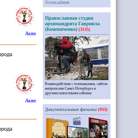
Другие события
Православная студия
архимандрита Гавриила
(Коневиченко)
(3135)
Далее
орода
Взаимодействия с телеканалами, сайтом
митрополии Санкт-Петербурга и
другими новостными сайтами
Далее
Документальные фильмы
(933)
орода