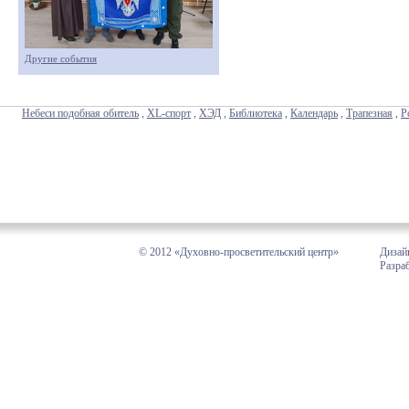
Другие события
Небеси подобная обитель
,
XL-спорт
,
ХЭД
,
Библиотека
,
Календарь
,
Трапезная
,
Р
© 2012 «Духовно-просветительский центр»
Дизай
Разра