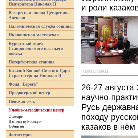
Императора Николая II
и роли казако
Воскресная школа Цесаревича
Алексия
Паломническая служба общины
Иконописная мастерская
Курортный отдел
Ставропольского казачьего
войска
Петербургская станица
Тематика:
Казачий Конвой Святого Царя
Страстотерпца Николая II
Фонд "Берега"
26-27 августа
Продюсерский центр
научно-практи
Невская сечь
Русь державн
Учебно-методический центр
походу русско
О центре
Научные публикации
казаков в нём
События
Фотостудия