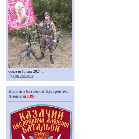
основан 16 мая 2024 г.
Другие события
Казачий батальон Цесаревича
Алексия
(139)