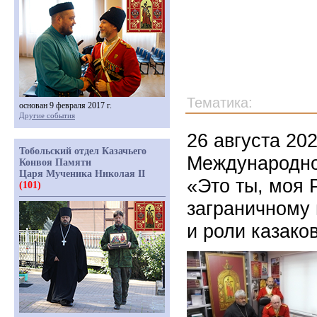
Тематика:
основан 9 февраля 2017 г.
Другие события
26 августа 20
Тобольский отдел Казачьего
Международно
Конвоя Памяти
Царя Мученика Николая II
«Это ты, моя 
(101)
заграничному 
и роли казако