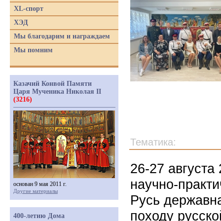
XL-спорт
ХЭД
Мы благодарим и награждаем
Мы помним
Казачий Конвой Памяти
Царя Мученика Николая II
(3216)
Тематика:
26-27 августа
научно-практи
основан 9 мая 2011 г.
Другие материалы
Русь державн
походу русско
400-летию Дома