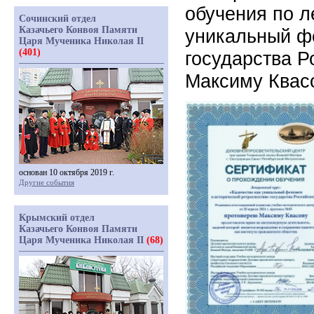
обучения по л
Сочинский отдел
Казачьего Конвоя Памяти
уникальный ф
Царя Мученика Николая II
(401)
государства Р
Максиму Квас
основан 10 октября 2019 г.
Другие события
Крымский отдел
Казачьего Конвоя Памяти
Царя Мученика Николая II
(68)