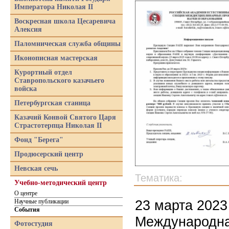
Императора Николая II
Воскресная школа Цесаревича
Алексия
Паломническая служба общины
Иконописная мастерская
Курортный отдел
Ставропольского казачьего
войска
Петербургская станица
Казачий Конвой Святого Царя
Страстотерпца Николая II
Фонд "Берега"
Продюсерский центр
Невская сечь
Тематика:
Учебно-методический центр
О центре
23 марта 2023
Научные публикации
События
Международна
Фотостудия