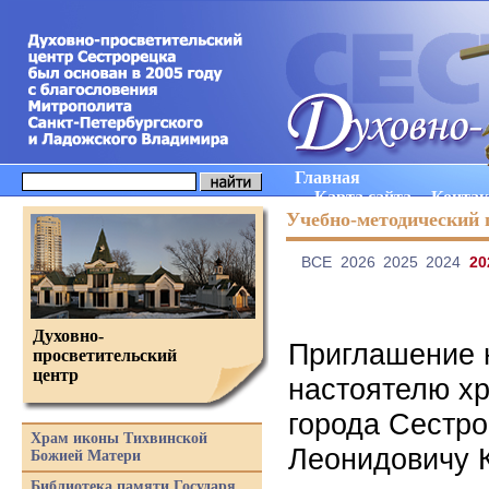
Главная
Карта сайта
Конта
Учебно-методический 
ВCE
2026
2025
2024
20
Духовно-
Приглашение 
просветительский
центр
настоятелю х
города Сестро
Храм иконы Тихвинской
Леонидовичу К
Божией Матери
Библиотека памяти Государя