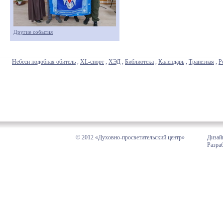
Другие события
Небеси подобная обитель
,
XL-спорт
,
ХЭД
,
Библиотека
,
Календарь
,
Трапезная
,
Р
© 2012 «Духовно-просветительский центр»
Дизай
Разра