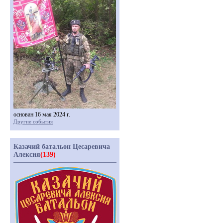
основан 16 мая 2024 г.
Другие события
Казачий батальон Цесаревича
Алексия
(139)