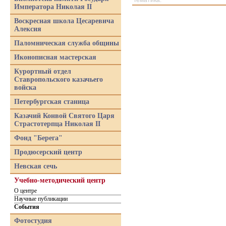
Тематика:
Императора Николая II
Воскресная школа Цесаревича
Алексия
Паломническая служба общины
Иконописная мастерская
Курортный отдел
Ставропольского казачьего
войска
Петербургская станица
Казачий Конвой Святого Царя
Страстотерпца Николая II
Фонд "Берега"
Продюсерский центр
Невская сечь
Учебно-методический центр
О центре
Научные публикации
События
Фотостудия