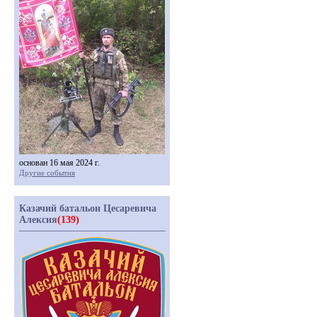
основан 16 мая 2024 г.
Другие события
Казачий батальон Цесаревича
Алексия
(139)