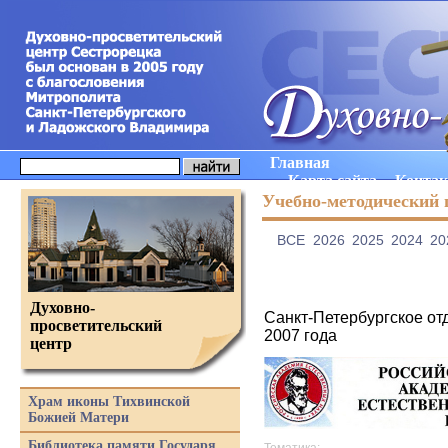
Главная
Карта сайта
Конта
Учебно-методический 
ВCE
2026
2025
2024
20
Духовно-
Санкт-Петербургское от
просветительский
2007 года
центр
Храм иконы Тихвинской
Божией Матери
Библиотека памяти Государя