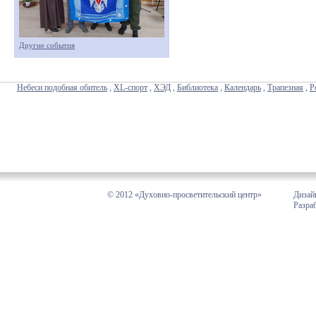
Другие события
Небеси подобная обитель
,
XL-спорт
,
ХЭД
,
Библиотека
,
Календарь
,
Трапезная
,
Р
© 2012 «Духовно-просветительский центр»
Дизай
Разра