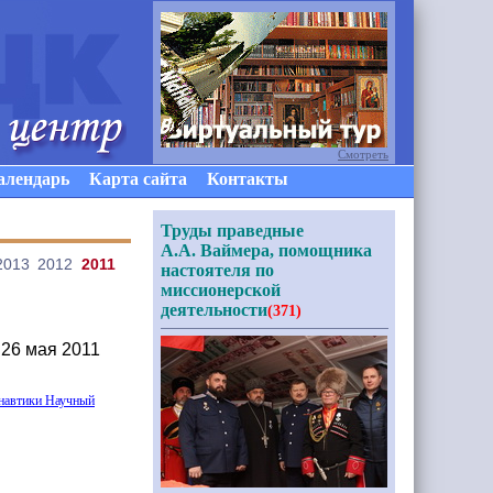
Смотреть
алендарь
Карта сайта
Контакты
Труды праведные
А.А. Ваймера, помощника
2013
2012
2011
настоятеля по
миссионерской
деятельности
(371)
 26 мая 2011
навтики Научный