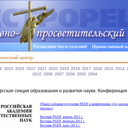
Расписание богослужений
Православный к
ический центр
5
2024
2023
2022
2021
2020
2019
2018
2017
2016
2015
2014
2010
2008
2007
2006
2005
2004
ргская секция образования и развития науки. Конференция
Общее собрание отделения РАЕН и конференция
«
Год космо
прогноз»
Вестник РАЕН, январь 2011 г.
Вестник РАЕН, февраль 2011 г.
Вестник РАЕН, март 2011 г.