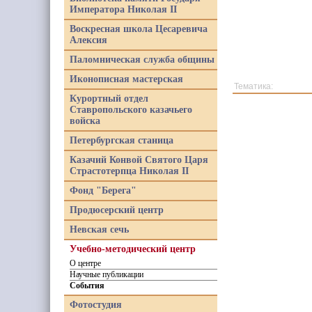
Императора Николая II
Воскресная школа Цесаревича
Алексия
Паломническая служба общины
Иконописная мастерская
Тематика:
Курортный отдел
Ставропольского казачьего
войска
Петербургская станица
Казачий Конвой Святого Царя
Страстотерпца Николая II
Фонд "Берега"
Продюсерский центр
Невская сечь
Учебно-методический центр
О центре
Научные публикации
События
Фотостудия