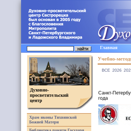
Главная
Учебно-метод
ВCE
2026
202
Духовно-
Санкт-Петербу
просветительский
года
центр
Храм иконы Тихвинской
Божией Матери
Библиотека памяти Государя