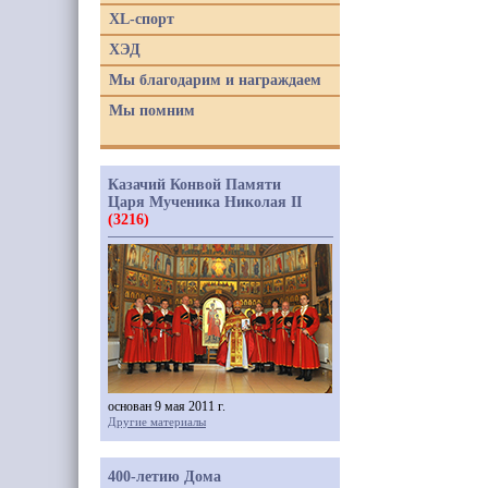
XL-спорт
ХЭД
Мы благодарим и награждаем
Мы помним
Казачий Конвой Памяти
Царя Мученика Николая II
(3216)
основан 9 мая 2011 г.
Другие материалы
400-летию Дома