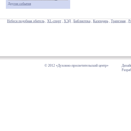
Другие события
Небеси подобная обитель
,
XL-спорт
,
ХЭД
,
Библиотека
,
Календарь
,
Трапезная
,
Р
© 2012 «Духовно-просветительский центр»
Дизай
Разра