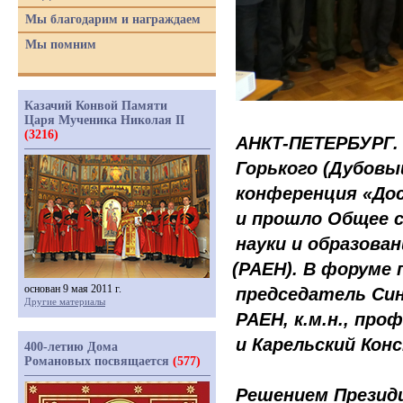
Мы благодарим и награждаем
Мы помним
Казачий Конвой Памяти
Царя Мученика Николая II
(3216)
АНКТ-ПЕТЕРБУРГ. 
Горького
(Дубовы
конференция
«До
и прошло Общее 
науки и образова
(РАЕН
). В форуме
основан 9 мая 2011 г.
председатель Син
Другие материалы
РАЕН, к.м.н., пр
и Карельский Ко
400-летию Дома
Романовых посвящается
(577)
Решением Презид