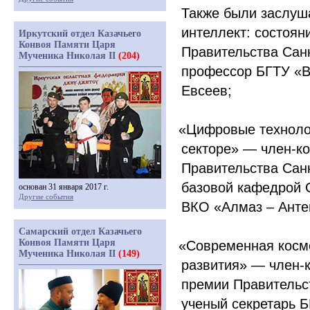
Также были заслуш
интеллект: состоян
Иркутский отдел Казачьего
Конвоя Памяти Царя
Правительства Сан
Мученика Николая II
(204)
профессор БГТУ
«
Евсеев;
«Цифровые
техноло
секторе» — член-ко
Правительства Сан
базовой кафедрой 
основан 31 января 2017 г.
Другие события
ВКО
«Алмаз
– Анте
Самарский отдел Казачьего
Конвоя Памяти Царя
«Современная
косм
Мученика Николая II
(149)
развития» — член-к
премии Правительст
ученый секретарь 