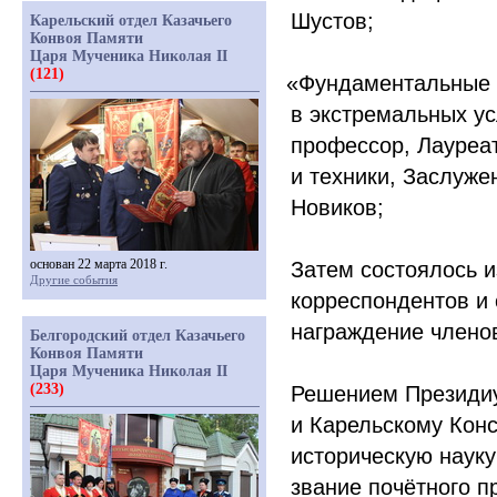
Шустов;
Карельский отдел Казачьего
Конвоя Памяти
Царя Мученика Николая II
(121)
«Фундаментальные
в экстремальных ус
профессор, Лауреат
и техники, Заслуж
Новиков;
основан 22 марта 2018 г.
Затем состоялось и
Другие события
корреспондентов и 
награждение члено
Белгородский отдел Казачьего
Конвоя Памяти
Царя Мученика Николая II
(233)
Решением Президи
и Карельскому Конс
историческую науку
звание почётного п