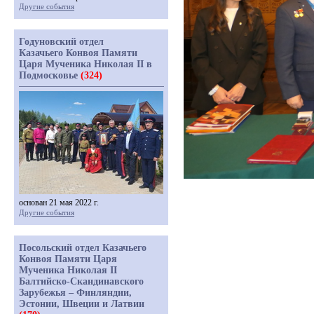
Другие события
Годуновский отдел
Казачьего Конвоя Памяти
Царя Мученика Николая II в
Подмосковье
(324)
основан 21 мая 2022 г.
Другие события
Посольский отдел Казачьего
Конвоя Памяти Царя
Мученика Николая II
Балтийско-Скандинавского
Зарубежья – Финляндии,
Эстонии, Швеции и Латвии