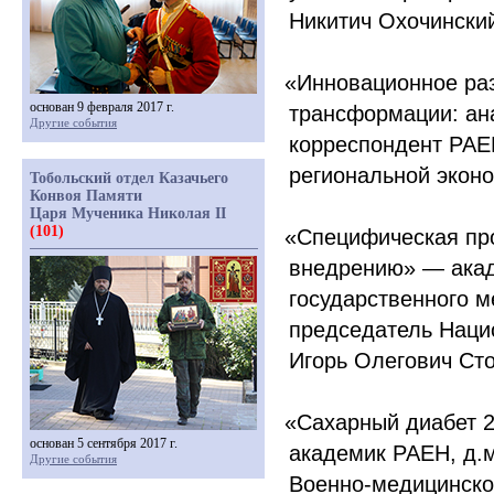
Никитич Охочински
«Инновационное
раз
основан 9 февраля 2017 г.
трансформации: ан
Другие события
корреспондент РАЕН
региональной экон
Тобольский отдел Казачьего
Конвоя Памяти
Царя Мученика Николая II
(101)
«Специфическая
пр
внедрению» — акаде
государственного м
председатель Наци
Игорь Олегович Ст
«Сахарный
диабет 2
основан 5 сентября 2017 г.
академик РАЕН, д.
Другие события
Военно-медицинско