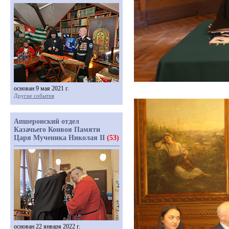
основан 9 мая 2021 г.
Другие события
Апшеронский отдел
Казачьего Конвоя Памяти
Царя Мученика Николая II
(53)
основан 22 января 2022 г.