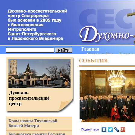
Главная
Карта сайта
Конта
СОБЫТИЯ
Духовно-
просветительский
центр
Храм иконы Тихвинской
Божией Матери
Поделиться
Библиотека памяти Государя