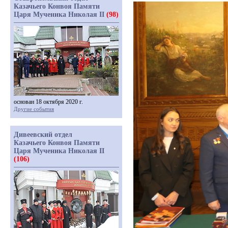
Казачьего Конвоя Памяти
Царя Мученика Николая II
(98)
основан 18 октября 2020 г.
Другие события
Дивеевский отдел
Казачьего Конвоя Памяти
Царя Мученика Николая II
(106)