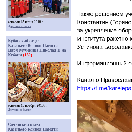
Также решением уч
Константин
(Горяно
основан 15 июня 2018 г.
Другие события
за укрепление обор
Института ракетно-
Кубанский отдел
Казачьего Конвоя Памяти
Устинова Бородавк
Царя Мученика Николая II на
Кубани
(132)
Информационный от
Канал о Православ
https://t.me/karelepa
основан 15 ноября 2018 г.
Другие события
Сочинский отдел
Казачьего Конвоя Памяти