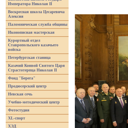
Императора Николая II
Воскресная школа Цесаревича
Алексия
Паломническая служба общины
Иконописная мастерская
Курортный отдел
Ставропольского казачьего
войска
Петербургская станица
Казачий Конвой Святого Царя
Страстотерпца Николая II
Фонд "Берега"
Продюсерский центр
Невская сечь
Учебно-методический центр
Фотостудия
XL-спорт
ХЭД