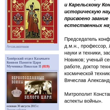
и Карельскому Ко
историческую нау
присвоено звание
естественных на
Председатель конф
д.м.н., профессор,
Другие материалы
науки и техники, з
Хопёрский отдел Казачьего
Новиков; ученый с
Конвоя Памяти Царя
работе, доктор техн
Мученика Николая II
(819)
космической техни
Вячеслав Александ
Митрополит Конста
аспекты войны».
основан 30 августа 2015 г.
Другие события