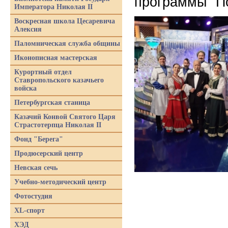
программы "П
Императора Николая II
Воскресная школа Цесаревича
Алексия
Паломническая служба общины
Иконописная мастерская
Курортный отдел
Ставропольского казачьего
войска
Петербургская станица
Казачий Конвой Святого Царя
Страстотерпца Николая II
Фонд "Берега"
Продюсерский центр
Невская сечь
Учебно-методический центр
Фотостудия
XL-спорт
ХЭД