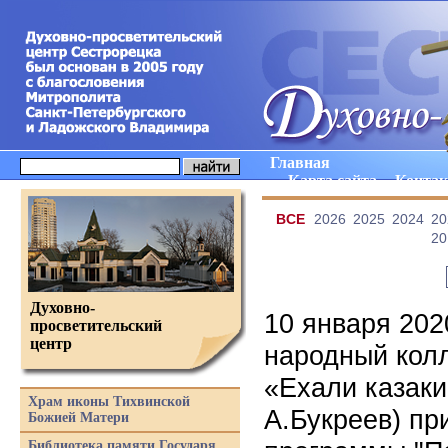
Главная
Карта сайта
Конта
ВCE
2026
2025
2024
20
20
Духовно-
10 января 202
просветительский
центр
народный колл
«Ехали казаки
Храм иконы Тихвинской
А.Букреев) пр
Божией Матери
Библиотека памяти Государя