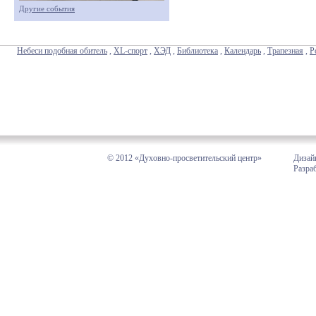
Другие события
Небеси подобная обитель
,
XL-спорт
,
ХЭД
,
Библиотека
,
Календарь
,
Трапезная
,
Р
© 2012 «Духовно-просветительский центр»
Дизай
Разра