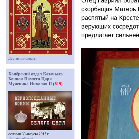
Отец Гавриил обра
скорбящая Матерь 
распятый на Крест
верующих сосредото
предлагает сильнее
Другие материалы
Хопёрский отдел Казачьего
Конвоя Памяти Царя
Мученика Николая II
(819)
основан 30 августа 2015 г.
Другие события