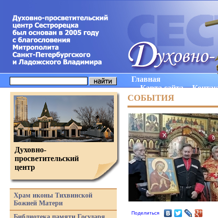
Главная
Карта сайта
Конта
СОБЫТИЯ
Духовно-
просветительский
центр
Храм иконы Тихвинской
Божией Матери
Поделиться
Библиотека памяти Государя