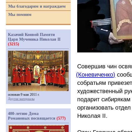
Мы благодарим и награждаем
Мы помним
Казачий Конвой Памяти
Царя Мученика Николая II
(3215)
Совершив чин освя
(Коневиченко
)
сообщ
собратьям привезет
художественный ру
основан 9 мая 2011 г.
подарит сибирякам 
Другие материалы
организовать отдел
400-летию Дома
Николая II.
Романовых посвящается
(577)