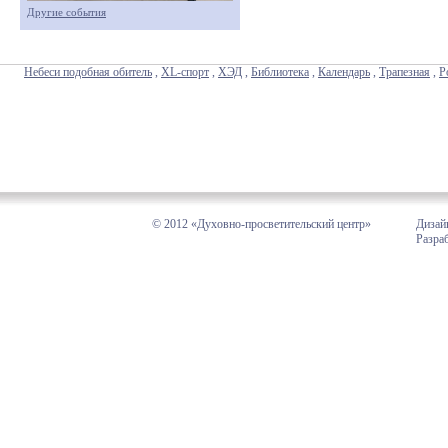
Другие события
Небеси подобная обитель
,
XL-спорт
,
ХЭД
,
Библиотека
,
Календарь
,
Трапезная
,
Р
© 2012 «Духовно-просветительский центр»
Дизай
Разра