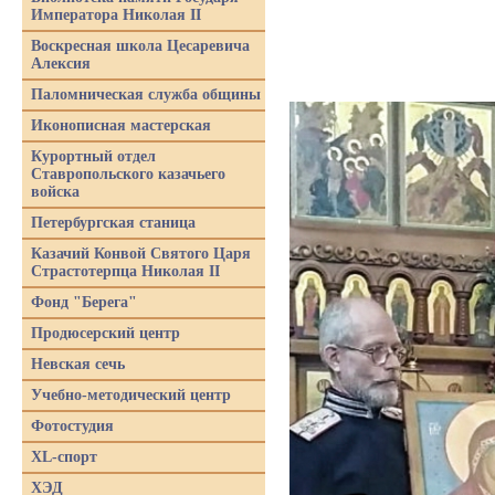
Императора Николая II
Воскресная школа Цесаревича
Алексия
Паломническая служба общины
Иконописная мастерская
Курортный отдел
Ставропольского казачьего
войска
Петербургская станица
Казачий Конвой Святого Царя
Страстотерпца Николая II
Фонд "Берега"
Продюсерский центр
Невская сечь
Учебно-методический центр
Фотостудия
XL-спорт
ХЭД