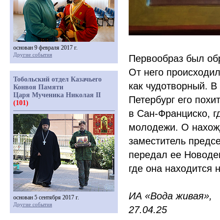
основан 9 февраля 2017 г.
Другие события
Первообраз был обр
От него происходил
Тобольский отдел Казачьего
как чудотворный. В
Конвоя Памяти
Царя Мученика Николая II
Петербург его похи
(101)
в Сан-Франциско, г
молодежи. О нахожд
заместитель предс
передал ее Новоде
где она находится 
ИА
«Вода
живая»,
основан 5 сентября 2017 г.
Другие события
27.04.25