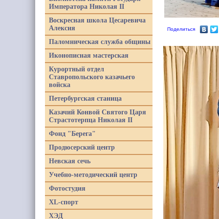
Императора Николая II
Воскресная школа Цесаревича
Алексия
Поделиться
Паломническая служба общины
Иконописная мастерская
Курортный отдел
Ставропольского казачьего
войска
Петербургская станица
Казачий Конвой Святого Царя
Страстотерпца Николая II
Фонд "Берега"
Продюсерский центр
Невская сечь
Учебно-методический центр
Фотостудия
XL-спорт
ХЭД