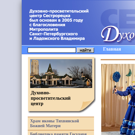
Главная
Духовно-
просветительский
центр
Храм иконы Тихвинской
Божией Матери
Библиотека памяти Государя