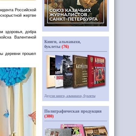
зидента Российской
ескорыстной жертве
м здоровья, добра
войска Валентиной
Книги, альманахи,
буклеты
(76)
ры деревни прошел
Другие книги, альманахи, буклеты
Полиграфическая продукция
(380)