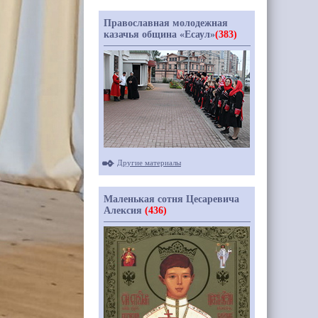
Православная молодежная
казачья община «Есаул»
(383)
Другие материалы
Маленькая сотня Цесаревича
Алексия
(436)