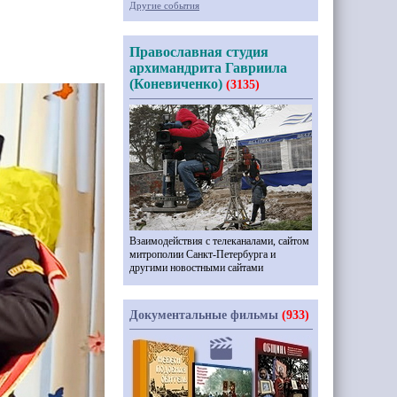
Другие события
Православная студия
архимандрита Гавриила
(Коневиченко)
(3135)
Взаимодействия с телеканалами, сайтом
митрополии Санкт-Петербурга и
другими новостными сайтами
Документальные фильмы
(933)