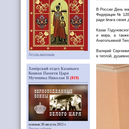
В России День ма
Федерации № 120 
ради блага своих 
Казак Годуновско
и мира, а также
Анатольевной Тих
Валерий Сергееви
Другие материалы
в теплой, душевно
Хопёрский отдел Казачьего
Конвоя Памяти Царя
Мученика Николая II
(819)
основан 30 августа 2015 г.
Другие события