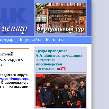
Смотреть
алендарь
Карта сайта
Контакты
Труды праведные
жителей
А.А. Ваймера, помощника
го округа с
настоятеля по
и
миссионерской
деятельности
(371)
ородского округа,
ударя Императора
 Ставропольского
ни с наступающим