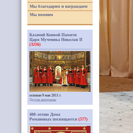
Мы благодарим и награждаем
Мы помним
Казачий Конвой Памяти
Царя Мученика Николая II
(3216)
основан 9 мая 2011 г.
Другие материалы
400-летию Дома
Романовых посвящается
(577)