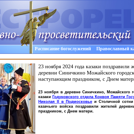
Расписание богослужений
Православный к
23 ноября 2024 года казаки поздравили 
деревни Синичкино Можайского городско
наступающим праздником, с Днем матер
23 ноября в деревне Синичкино, Можайского г
казаки
Годуновского отдела Конвоя Памяти Гос
Николая
II
в Подмосковье
и Столичной сотни
казачьего войска поздравили жителей дерев
праздником, с Днем матери.