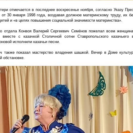
тери отмечается в последнее воскресенье ноября, согласно Указу Пре
от 30 января 1998 года, воздавая должное материнскому труду, их б
детей и
«в
целях повышения социальной значимости материнства».
го отдела Конвоя Валерий Сергеевич Семёнов пожелал всем женщина
 вместе с казачкой Столичной сотни Ставропольского казачьего 
оновой исполнили казачьи песни.
ч также показал мастерство владения шашкой. Вечер в Доме культу
й обстановке.