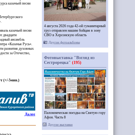
урса казачьей песни
Петербургского
.
4 августа 2026 года 42-ой гуманитарный
груз отправлен нашим бойцам в зону
валь казачьей песни
СВО в Херсонскую область
ее двадцати
традный ансамбль
Другие фотоальбомы
ентра
«Казачья
Русь».
сти развития духовных
дости за Отечество,
Фотовыставка "Взгляд из
Сестрорецка"
(195)
ут
(
+/-5мин.)
Паломническая поездка на Святую гору
Далее
Афон. Часть 8
Другие выставки
показ