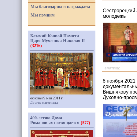
Мы благодарим и награждаем
Сестрорецкий 
Мы помним
молодёжь
Казачий Конвой Памяти
Царя Мученика Николая II
(3216)
Тематика:
8 ноября 2021
документальны
Вишнякову пре
Духовно-просв
основан 9 мая 2011 г.
Другие материалы
400-летию Дома
Романовых посвящается
(577)