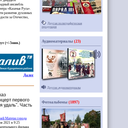
ее двадцати
традный ансамбль
ентра
«Казачья
Русь».
сти развития духовных
дости за Отечество,
Другая полиграфическая
продукция
Аудиоматериалы
(23)
нут
(
+/-5мин.)
Далее
Другие аудиоматериалы
каз
нцерт первого
Фотоальбомы
(1897)
я удаль". Часть
ией Матери города
ря 2021 в 9:25
ментального фильма