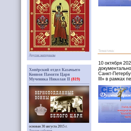
Тематика:
Другие материалы
10 октября 20
документально
Хопёрский отдел Казачьего
Санкт-Петербур
Конвоя Памяти Царя
III» в рамках 
Мученика Николая II
(819)
основан 30 августа 2015 г.
Другие события