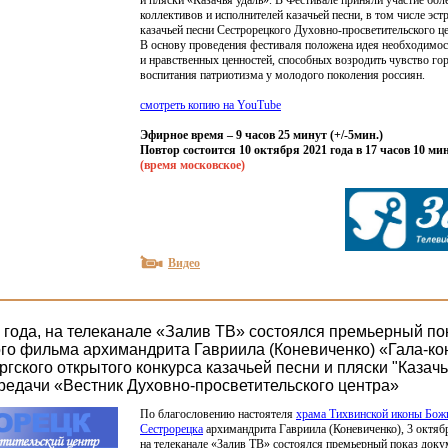
и пляски
«Казачья
удаль». В Фестивале приняли участие бол
коллективов и исполнителей казачьей песни, в том числе эс
казачьей песни Сестрорецкого Духовно-просветительского ц
В основу проведения фестиваля положена идея необходимо
и нравственных ценностей, способных возродить чувство гор
воспитания патриотизма у молодого поколения россиян.
смотреть копию на YouTube
Эфирное время – 9 часов 25 минут
(
+/-5мин.)
Повтор состоится 10 октября 2021 года в 17 часов 10 ми
(время
московское)
Видео
1 года, на телеканале «Залив ТВ» состоялся премьерный по
го фильма архимандрита Гавриила (Коневиченко) «Гала-ко
гского открытого конкурса казачьей песни и пляски "Казачь
ередачи «Вестник Духовно-просветительского центра»
По благословению настоятеля
храма Тихвинской иконы Бож
Сестрорецка
архимандрита Гавриила
(Коневиченко
), 3 октяб
на телеканале
«Залив
ТВ» состоялся премьерный показ доку