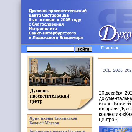
Главная
ВCE
2026
202
Духовно-
20 декабря 20
просветительский
документальны
центр
иконы Божией 
февраля Духов
коллектив «Ка
Храм иконы Тихвинской
центра»
Божией Матери
Библиотека памяти Государя