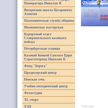
Императора Николая II
Воскресная школа Цесаревича
Алексия
Паломническая служба общины
Иконописная мастерская
Курортный отдел
Ставропольского казачьего
войска
Петербургская станица
Казачий Конвой Святого Царя
Страстотерпца Николая II
Фонд "Берега"
Продюсерский центр
Невская сечь
Учебно-методический центр
Фотостудия
XL-спорт
ХЭД
Тематика: