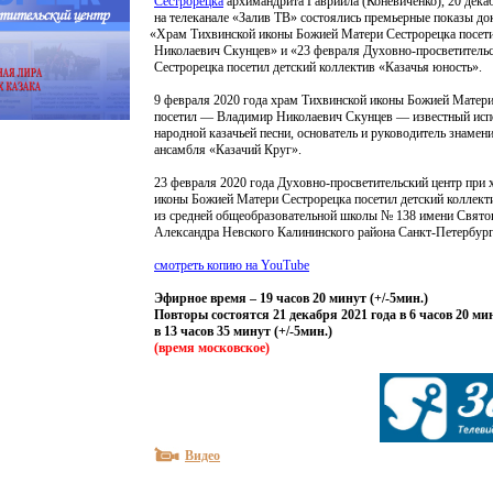
Сестрорецка
архимандрита Гавриила
(Коневиченко
), 20 дека
на телеканале
«Залив
ТВ» состоялись премьерные показы д
«Храм
Тихвинской иконы Божией Матери Сестрорецка посе
Николаевич Скунцев» и
«23
февраля Духовно-просветительс
Сестрорецка посетил детский коллектив
«Казачья
юность».
9 февраля 2020 года храм Тихвинской иконы Божией Матери
посетил — Владимир Николаевич Скунцев — известный исп
народной казачьей песни, основатель и руководитель знамен
ансамбля
«Казачий
Круг».
23 февраля 2020 года Духовно-просветительский центр при 
иконы Божией Матери Сестрорецка посетил детский коллект
из средней общеобразовательной школы № 138 имени Свято
Александра Невского Калининского района Санкт-Петербург
смотреть копию на YouTube
Эфирное время – 19 часов 20 минут
(
+/-5мин.)
Повторы состоятся 21 декабря 2021 года в 6 часов 20 ми
в 13 часов 35 минут
(
+/-5мин.)
(время
московское)
Видео