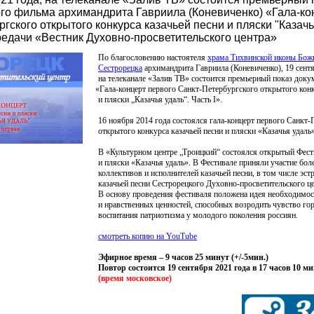
го фильма архимандрита Гавриила (Коневиченко) «Гала-ко
гского открытого конкурса казачьей песни и пляски "Казачь
ередачи «Вестник Духовно-просветительского центра»
По благословению настоятеля
храма Тихвинской иконы Бож
Сестрорецка
архимандрита Гавриила
(Коневиченко
), 19 сент
на телеканале
«Залив
ТВ» состоится премьерный показ доку
«Гала
-концерт первого Санкт-Петербургского открытого конк
и пляски „Казачья удаль“. Часть I».
16 ноября 2014 года состоялся гала-концерт первого Санкт-
открытого конкурса казачьей песни и пляски
«Казачья
удаль»
В
«Культурном
центре „Троицкий“ состоялся открытый Фести
и пляски
«Казачья
удаль». В Фестивале приняли участие бол
коллективов и исполнителей казачьей песни, в том числе эс
казачьей песни Сестрорецкого Духовно-просветительского ц
В основу проведения фестиваля положена идея необходимо
и нравственных ценностей, способных возродить чувство гор
воспитания патриотизма у молодого поколения россиян.
смотреть копию на YouTube
Эфирное время – 9 часов 25 минут
(
+/-5мин.)
Повтор состоится 19 сентября 2021 года в 17 часов 10 м
(время
московское)