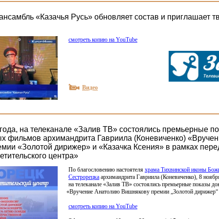
ансамбль «Казачья Русь» обновляет состав и приглашает т
смотреть копию на YouTube
Видео
 года, на телеканале «Залив ТВ» состоялись премьерные п
х фильмов архимандрита Гавриила (Коневиченко) «Вруче
мии «Золотой дирижер» и «Казачка Ксения» в рамках пере
етительского центра»
По благословению настоятеля
храма Тихвинской иконы Бож
Сестрорецка
архимандрита Гавриила
(Коневиченко
), 8 ноябр
на телеканале
«Залив
ТВ» состоялись премьерные показы д
«Вручение
Анатолию Вишнякову премии „Золотой дирижер“
смотреть копию на YouTube