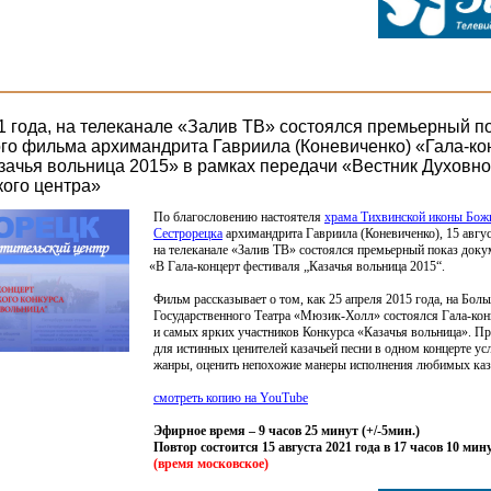
21 года, на телеканале «Залив ТВ» состоялся премьерный п
го фильма архимандрита Гавриила (Коневиченко) «Гала-ко
зачья вольница 2015» в рамках передачи «Вестник Духовно
кого центра»
По благословению настоятеля
храма Тихвинской иконы Бож
Сестрорецка
архимандрита Гавриила
(Коневиченко
), 15 авгу
на телеканале
«Залив
ТВ» состоялся премьерный показ доку
«В
Гала-концерт фестиваля „Казачья вольница 2015“.
Фильм рассказывает о том, как 25 апреля 2015 года, на Бол
Государственного Театра
«Мюзик
-Холл» состоялся Гала-кон
и самых ярких участников Конкурса
«Казачья
вольница». Пр
для истинных ценителей казачьей песни в одном концерте у
жанры, оценить непохожие манеры исполнения любимых каз
смотреть копию на YouTube
Эфирное время – 9 часов 25 минут
(
+/-5мин.)
Повтор состоится 15 августа 2021 года в 17 часов 10 мин
(время
московское)