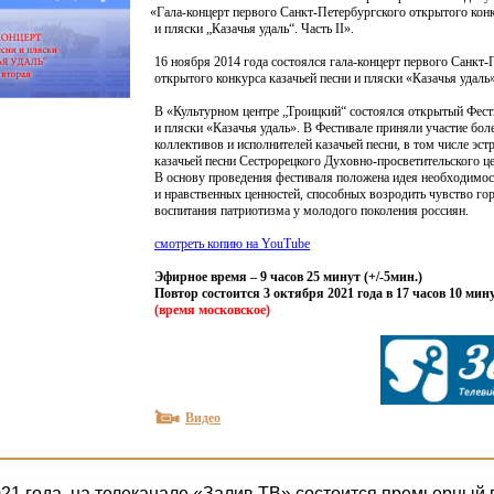
«Гала
-концерт первого Санкт-Петербургского открытого конк
и пляски „Казачья удаль“. Часть II».
16 ноября 2014 года состоялся гала-концерт первого Санкт-
открытого конкурса казачьей песни и пляски
«Казачья
удаль»
В
«Культурном
центре „Троицкий“ состоялся открытый Фести
и пляски
«Казачья
удаль». В Фестивале приняли участие бол
коллективов и исполнителей казачьей песни, в том числе эс
казачьей песни Сестрорецкого Духовно-просветительского ц
В основу проведения фестиваля положена идея необходимо
и нравственных ценностей, способных возродить чувство гор
воспитания патриотизма у молодого поколения россиян.
смотреть копию на YouTube
Эфирное время – 9 часов 25 минут
(
+/-5мин.)
Повтор состоится 3 октября 2021 года в 17 часов 10 мин
(время
московское)
Видео
021 года, на телеканале «Залив ТВ» состоится премьерный 