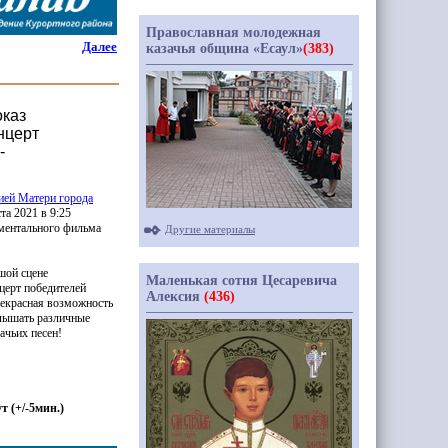
Православная молодежная
Далее
казачья община «Есаул»
(383)
оказ
нцерт
-
ией Матери города
ста 2021 в 9:25
ментального фильма
Другие материалы
ьшой сцене
Маленькая сотня Цесаревича
церт победителей
Алексия
(436)
екрасная возможность
слышать различные
ачьих песен!
ут
(
+/-5мин.)