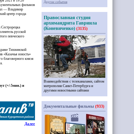
бря 2021 в 19:20
Другие события
окументальных фильмов
тил — Владимир
кий центр города
Православная студия
архимандрита Гавриила
 Сестрорецка
(Коневиченко)
(3135)
олнитель русской
итого певческого
храме Тихвинской
ив
«Казачья
юность»
го благоверного князя
а.
Взаимодействия с телеканалами, сайтом
нут
(
+/-5мин.) и
митрополии Санкт-Петербурга и
другими новостными сайтами
Документальные фильмы
(933)
Далее