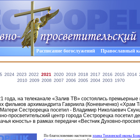
Расписание богослужений
Православный к
5
2024
2023
2022
2021
2020
2019
2018
2017
2016
2015
2014
2010
2009
2008
2007
2006
2005
2004
2003
1970
21 года, на телеканале «Залив ТВ» состоялись премьерные
х фильмов архимандрита Гавриила (Коневиченко) «Храм Т
Матери Сестрорецка посетил - Владимир Николаевич Скунц
но-просветительский центр города Сестрорецка посетил де
зачья юность» в рамках передачи «Вестник Духовно-просве
По благословению настоятеля
храма Тихвинской иконы Бож