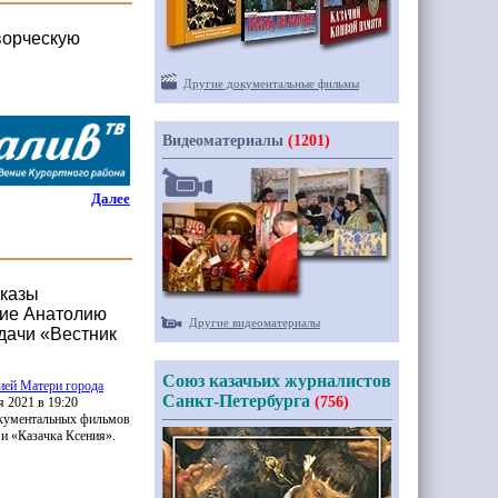
ворческую
Другие документальные фильмы
Видеоматериалы
(1201)
Далее
оказы
ние Анатолию
Другие видеоматериалы
дачи «Вестник
Союз казачьих журналистов
ией Матери города
Санкт-Петербурга
(756)
я 2021 в 19:20
окументальных фильмов
 и
«Казачка
Ксения».