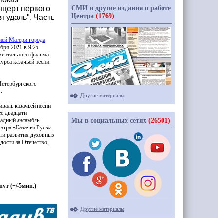
СМИ и другие издания о работе
нцерт первого
Центра
(1769)
я удаль". Часть
ией Матери города
ября 2021 в 9:25
ментального фильма
урса казачьей песни
Петербургского
.
Другие материалы
валь казачьей песни
ее двадцати
Мы в социальных сетях
(26501)
традный ансамбль
ентра
«Казачья
Русь».
сти развития духовных
дости за Отечество,
инут
(
+/-5мин.)
Другие материалы