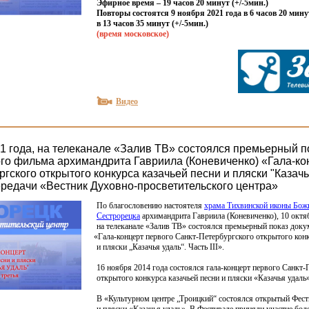
Эфирное время – 19 часов 20 минут
(
+/-5мин.)
Повторы состоятся 9 ноября 2021 года в 6 часов 20 мину
в 13 часов 35 минут
(
+/-5мин.)
(время
московское)
Видео
21 года, на телеканале «Залив ТВ» состоялся премьерный п
го фильма архимандрита Гавриила (Коневиченко) «Гала-ко
гского открытого конкурса казачьей песни и пляски "Казачь
передачи «Вестник Духовно-просветительского центра»
По благословению настоятеля
храма Тихвинской иконы Бож
Сестрорецка
архимандрита Гавриила
(Коневиченко
), 10 октя
на телеканале
«Залив
ТВ» состоялся премьерный показ доку
«Гала
-концерт первого Санкт-Петербургского открытого конк
и пляски „Казачья удаль“. Часть III».
16 ноября 2014 года состоялся гала-концерт первого Санкт-
открытого конкурса казачьей песни и пляски
«Казачья
удаль»
В
«Культурном
центре „Троицкий“ состоялся открытый Фести