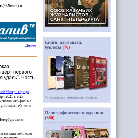
т
(
+/-5мин.) и
Книги, альманахи,
Далее
буклеты
(76)
оказ
нцерт первого
я удаль". Часть
ией Матери города
бря 2021 в 9:25
Другие книги, альманахи, буклеты
ментального фильма
урса казачьей песни
Полиграфическая продукция
(380)
Петербургского
.
валь казачьей песни