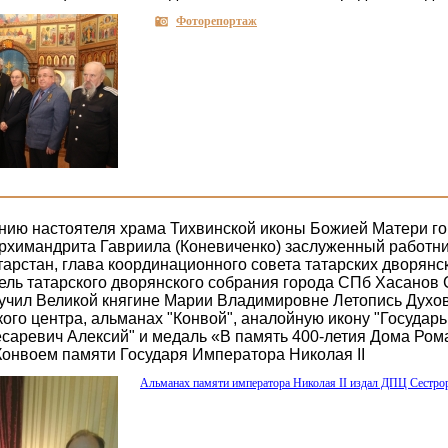
Фоторепортаж
нию настоятеля храма Тихвинской иконы Божией Матери г
рхимандрита Гавриила (Коневиченко) заслуженный работни
тарстан, глава координационного совета татарских дворянс
ель татарского дворянского собрания города СПб Хасанов
учил Великой княгине Марии Владимировне Летопись Духо
кого центра, альманах "Конвой", аналойную икону "Государ
Цесаревич Алексий" и медаль «В память 400-летия Дома Ро
онвоем памяти Государя Императора Николая II
Альманах памяти императора Николая II издал ДПЦ Сестро