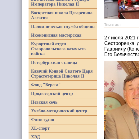
Императора Николая II
Воскресная школа Цесаревича
Алексия
Тематика:
Паломническая служба общины
Иконописная мастерская
27 июля 2021 
Сестрорецка, 
Курортный отдел
Гавриилу (Кон
Ставропольского казачьего
войска
Его Величеств
Петербургская станица
Казачий Конвой Святого Царя
Страстотерпца Николая II
Фонд "Берега"
Продюсерский центр
Невская сечь
Учебно-методический центр
Фотостудия
XL-спорт
ХЭД