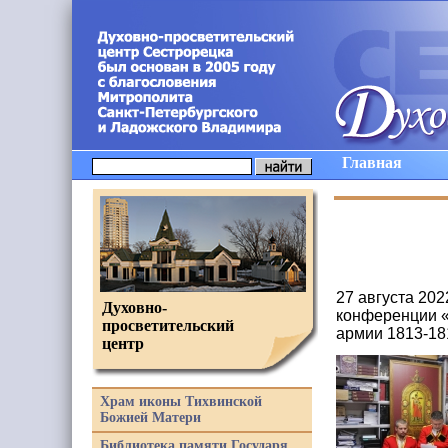
Главная
27 августа 20
Духовно-
конференции «
просветительский
армии 1813-18
центр
Храм иконы Тихвинской
Божией Матери
Библиотека памяти Государя