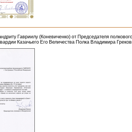
ндриту Гавриилу (Коневиченко) от Председателя полковог
вардии Казачьего Его Величества Полка Владимира Греков