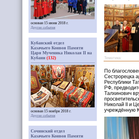
основан 15 июня 2018 г.
Другие события
Кубанский отдел
Казачьего Конвоя Памяти
Царя Мученика Николая II на
Кубани
(132)
Тематика:
По благослове
Сестрорецка а
Республики Та
РФ, предводит
Талхинович вр
просветительс
Николай II и 
учреждённую К
основан 15 ноября 2018 г.
Другие события
Сочинский отдел
Казачьего Конвоя Памяти