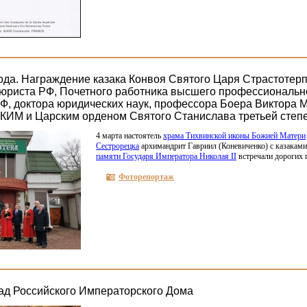
ода. Награждение казака Конвоя Святого Царя Страстотерпц
юриста РФ, Почетного работника высшего профессиональн
Ф, доктора юридических наук, профессора Боера Виктора 
М и Царским орденом Святого Станислава третьей степ
4 марта настоятель
храма Тихвинской иконы Божией Матери
Сестрорецка
архимандрит Гавриил
(Коневиченко
) с казака
памяти Государя Императора Николая II
встречали дорогих г
Фоторепортаж
ад Российского Императорского Дома