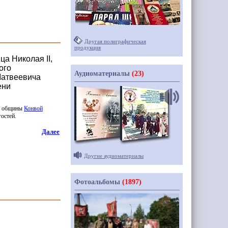
Другая полиграфическая
продукция
а Николая II,
ого
Аудиоматериалы
(23)
Матвеевича
ени
ми общины
Конвой
остей.
Далее
Другие аудиоматериалы
Фотоальбомы
(1897)