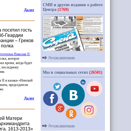
СМИ и другие издания о работе
Центра
(1769)
Далее
 посетил гость
йб-Гвардии
ранции – Греков
 полка
тотерпца Николая II
,
Другие материалы
лка, которое
ал время, когда будет
, последнему
рии.
Мы в социальных сетях
(26501)
 II и казаки
«Невской
вича, председателя
же.
Далее
ией Матери
 архимандрита
Другие материалы
га. 1613-2013»