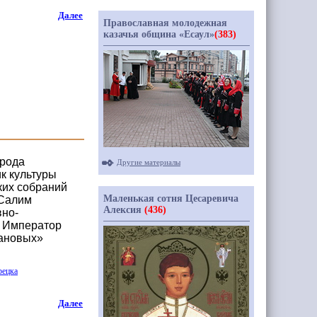
Далее
Православная молодежная
казачья община «Есаул»
(383)
орода
Другие материалы
к культуры
ких собраний
Маленькая сотня Цесаревича
 Салим
Алексия
(436)
вно-
ь Император
мановых»
рецка
Далее