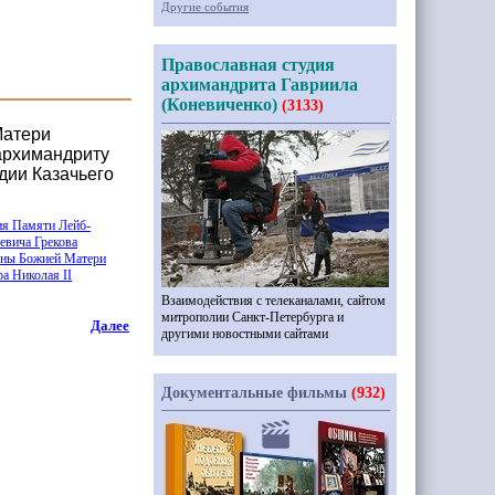
Другие события
Православная студия
архимандрита Гавриила
(Коневиченко)
(3133)
Матери
 архимандриту
дии Казачьего
ия Памяти Лейб-
евича Грекова
коны Божией Матери
а Николая II
Взаимодействия с телеканалами, сайтом
митрополии Санкт-Петербурга и
Далее
другими новостными сайтами
Документальные фильмы
(932)