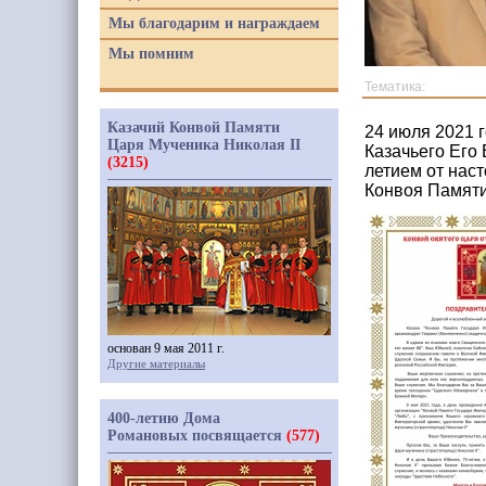
Мы благодарим и награждаем
Мы помним
Тематика:
Казачий Конвой Памяти
24 июля 2021 
Царя Мученика Николая II
Казачьего Его
(3215)
летием от нас
Конвоя Памяти
основан 9 мая 2011 г.
Другие материалы
400-летию Дома
Романовых посвящается
(577)