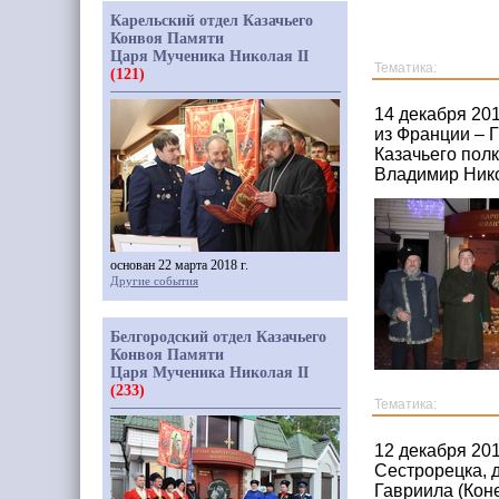
Карельский отдел Казачьего
Конвоя Памяти
Царя Мученика Николая II
Тематика:
(121)
14 декабря 20
из Франции – 
Казачьего пол
Владимир Нико
основан 22 марта 2018 г.
Другие события
Белгородский отдел Казачьего
Конвоя Памяти
Царя Мученика Николая II
(233)
Тематика:
12 декабря 20
Сестрорецка, 
Гавриила (Кон