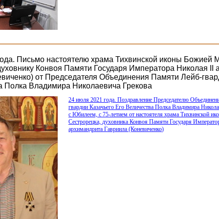
года. Письмо настоятелю храма Тихвинской иконы Божией 
духовнику Конвоя Памяти Государя Императора Николая II
евиченко) от Председателя Объединения Памяти Лейб-гвар
а Полка Владимира Николаевича Грекова
24 июля 2021 года. Поздравление Председателю Объединен
гвардии Казачьего Его Величества Полка Владимира Никола
с Юбилеем, с 75-летием от настоятеля храма Тихвинской и
Сестрорецка, духовника Конвоя Памяти Государя Император
архимандрита Гавриила
(Коневиченко
)