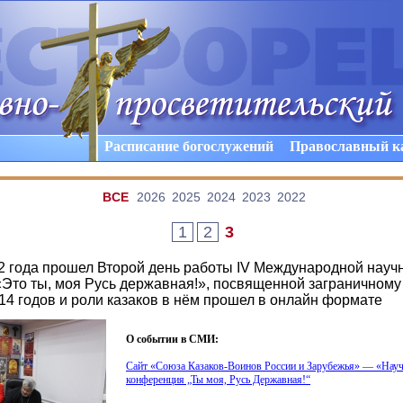
Расписание богослужений
Православный к
ВCE
2026
2025
2024
2023
2022
1
2
3
22 года прошел Второй день работы IV Международной науч
Это ты, моя Русь державная!», посвященной заграничному
14 годов и роли казаков в нём прошел в онлайн формате
О событии в СМИ:
Сайт
«Союза
Казаков-Воинов России и Зарубежья» —
«Нау
конференция „Ты моя, Русь Державная!“