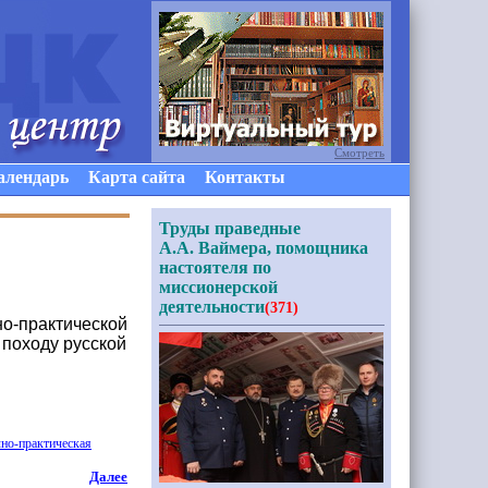
Смотреть
алендарь
Карта сайта
Контакты
Труды праведные
А.А. Ваймера, помощника
настоятеля по
миссионерской
деятельности
(371)
но-практической
 походу русской
чно
-практическая
Далее