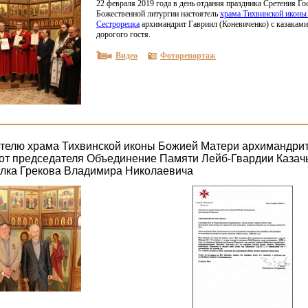
22 февраля 2019 года в день отдания праздника Сретения Го
Божественной литургии настоятель
храма Тихвинской иконы
Сестрорецка
архимандрит Гавриил
(Коневиченко
) с казакам
дорогого гостя.
Видео
Фоторепортаж
телю храма Тихвинской иконы Божией Матери архимандрит
 от председателя Объединение Памяти Лейб-Гвардии Казач
лка Грекова Владимира Николаевича