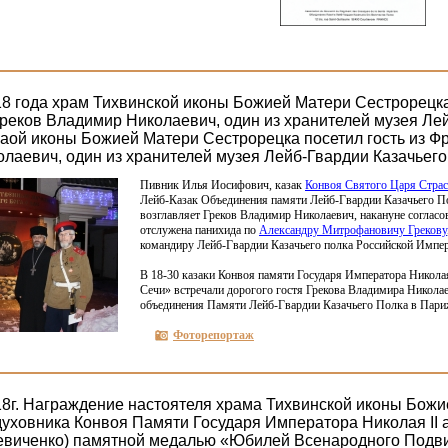
18 года храм Тихвинской иконы Божией Матери Сестрорецка
Греков Владимир Николаевич, один из хранителей музея Ле
каой иконы Божией Матери Сестрорецка посетил гость из Ф
лаевич, один из хранителей музея Лейб-Гвардии Казачьего
Пивник Илья Иосифович, казак
Конвоя Святого Царя Страс
Лейб-Казак Объединения памяти Лейб-Гвардии Казачьего По
возглавляет Греков Владимир Николаевич, накануне согласов
отслужена панихида по
Александру Митрофановичу Грекову
командиру Лейб-Гвардии Казачьего полка Российской Импе
В 18-30 казаки Конвоя памяти Государя Императора Николая
Сечи» встречали дорогого гостя Грекова Владимира Николае
объединения Памяти Лейб-Гвардии Казачьего Полка в Пари
Фоторепортаж
18г. Награждение настоятеля храма Тихвинской иконы Бож
духовника Конвоя Памяти Государя Императора Николая II
евиченко) памятной медалью «Юбилей Всенародного Подви