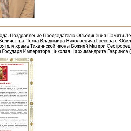
года. Поздравление Председателю Объединения Памяти Ле
 Величества Полка Владимира Николаевича Грекова с Юбиле
тоятеля храма Тихвинской иконы Божией Матери Сестрорец
 Государя Императора Николая II архимандрита Гавриила 