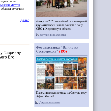
сподня после
 Божией Матери
и общины встречали
Далее
4 августа 2026 года 42-ой гуманитарный
груз отправлен нашим бойцам в зону
СВО в Херсонскую область
Другие фотоальбомы
Фотовыставка "Взгляд из
Сестрорецка"
(195)
у Гавриилу
ьего Его
Паломническая поездка на Святую гору
Афон. Часть 8
Другие выставки