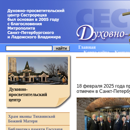
Главная
Карта сайта
Конта
18 февраля 2025 года 
Духовно-
отмечен в Санкт-Петерб
просветительский
центр
Храм иконы Тихвинской
Божией Матери
Библиотека памяти Государя