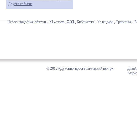
Другие события
Небеси подобная обитель
,
XL-спорт
,
ХЭД
,
Библиотека
,
Календарь
,
Трапезная
,
Р
© 2012 «Духовно-просветительский центр»
Дизай
Разра