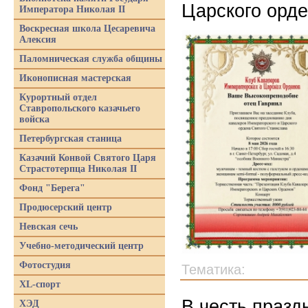
Царского орде
Императора Николая II
Воскресная школа Цесаревича
Алексия
Паломническая служба общины
Иконописная мастерская
Курортный отдел
Ставропольского казачьего
войска
Петербургская станица
Казачий Конвой Святого Царя
Страстотерпца Николая II
Фонд "Берега"
Продюсерский центр
Невская сечь
Учебно-методический центр
Фотостудия
Тематика:
XL-спорт
В честь празд
ХЭД