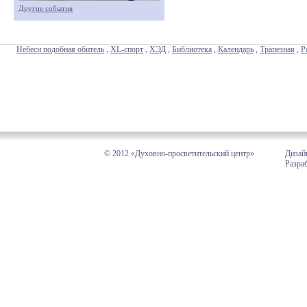
Другие события
Небеси подобная обитель
,
XL-спорт
,
ХЭД
,
Библиотека
,
Календарь
,
Трапезная
,
Р
© 2012 «Духовно-просветительский центр»
Дизай
Разра