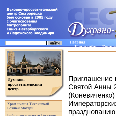
Главная
Карта сайта
Конта
Приглашение 
Духовно-
просветительский
Святой Анны 2
центр
(Коневиченко)
Императорски
Храм иконы Тихвинской
Божией Матери
празднованию
Библиотека памяти Государя