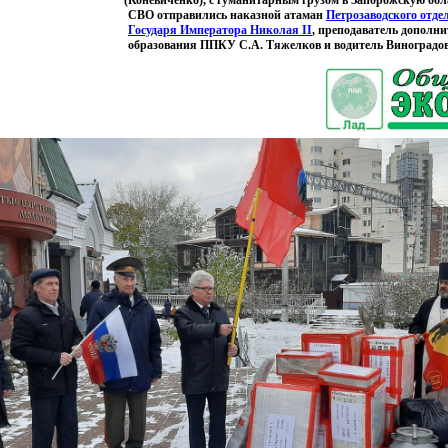
(Коневиченко
), с гуманитарным грузом в Запорожскую обла
СВО отправились наказной атаман
Петрозаводского отде
Государя Императора Николая II
, преподаватель дополни
образования ППКУ С.А. Тяжелков и водитель Виноградов