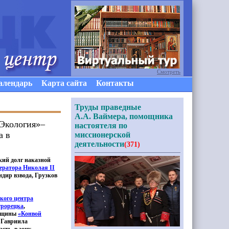
Смотреть
алендарь
Карта сайта
Контакты
Труды праведные
А.А. Ваймера, помощника
Экология»–
настоятеля по
а в
миссионерской
деятельности
(371)
кий долг наказной
ератора Николая II
ндир взвода, Грузков
кого центра
трорецка
,
общины
«Конвой
 Гавриила