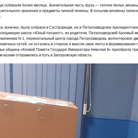
 собирали более месяца. Значительная часть груза — теплое белье, вязаные
лительного хранения и предметы личной гигиены. В посылки вложены запис
.
за, конечно, была собрана в Сестрорецке, но и Петрозаводское президентско
посещающие школу
«Юный
патриот», их родители, Петрозаводский базовый м
ликлиника N-1, перинатальный центр города Петрозаводска, волонтерское д
овочных сетей, не остались в стороне и внесли свою лепту в формировании г
чья община
«Конвой
Памяти Государя Императора Николая II» приобрела тр
м казаки отправились в путь в Запорожскую область.