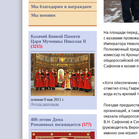
Мы благодарим и награждаем
Мы помним
На площади перед 
Казачий Конвой Памяти
с казаками провожа
Царя Мученика Николая II
Императора Никола
(3215)
Полномочный предс
комиссар по Кроншт
общероссийской об
Сафонов и казаки 
«Хотя
обеспечение 
отметил отец Гаври
когда есть крепкий
основан 9 мая 2011 г.
Другие материалы
Поездке предшеств
организаций, а так
оказала общеросси
400-летию Дома
В.Н. Сафонов) и С
Романовых посвящается
(577)
(руководитель
Верон
именно они играют 