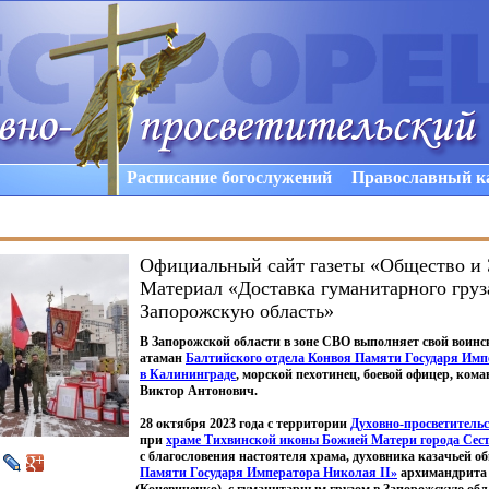
Расписание богослужений
Православный к
Официальный сайт газеты «Общество и 
Материал « Доставка гуманитарного груз
Запорожскую область »
В Запорожской области в зоне СВО выполняет свой воинс
атаман
Балтийского отдела Конвоя Памяти Государя Имп
в Калининграде
, морской пехотинец, боевой офицер, кома
Виктор Антонович.
28 октября 2023 года с территории
Духовно-просветительс
при
храме Тихвинской иконы Божией Матери города Сес
с благословения настоятеля храма, духовника казачьей 
Памяти Государя Императора Николая II»
архимандрита