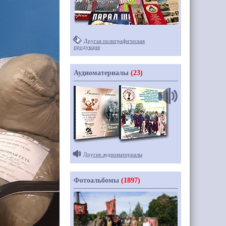
Другая полиграфическая
продукция
Аудиоматериалы
(23)
Другие аудиоматериалы
Фотоальбомы
(1897)