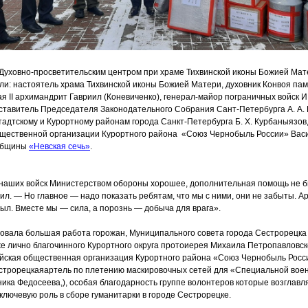
Духовно-просветительским центром при храме Тихвинской иконы Божией Мат
ли: настоятель храма Тихвинской иконы Божией Матери, духовник Конвоя па
я II архимандрит Гавриил
(Коневиченко
), генерал-майор пограничных войск И.
тавитель Председателя Законодательного Собрания Сант-Петербурга А. А.
адтскому и Курортному районам города Санкт-Петербурга Б. Х. Курбаныязов
щественной организации Курортного района
«Союз
Чернобыль России» Вас
общины
«Невская
сечь»
.
наших войск Министерством обороны хорошее, дополнительная помощь не 
ил. — Но главное — надо показать ребятам, что мы с ними, они не забыты. А
 тыл. Вместе мы — сила, а порознь — добыча для врага».
овала большая работа горожан, Муниципального совета города Сестрорецка
же лично благочинного Курортного округа протоиерея Михаила Петропавловск
йская общественная организация Курортного района
«Союз
Чернобыль Росс
естрорецкаяартель по плетению маскировочных сетей для
«Специальной
воен
ика Федосеева,), особая благодарность группе волонтеров которые возглавл
ключевую роль в сборе гуманитарки в городе Сестрорецке.