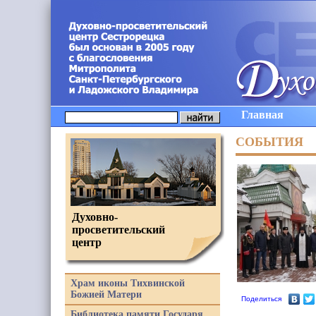
Главная
СОБЫТИЯ
Духовно-
просветительский
центр
Храм иконы Тихвинской
Божией Матери
Поделиться
Библиотека памяти Государя