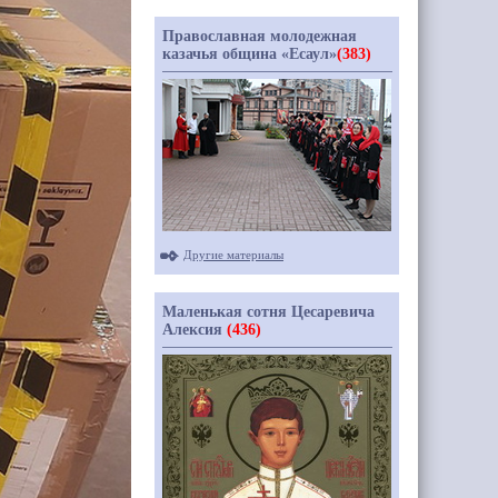
Православная молодежная
казачья община «Есаул»
(383)
Другие материалы
Маленькая сотня Цесаревича
Алексия
(436)