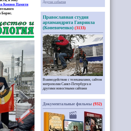
сть, в зону
Другие события
ла Конвоя Памяти
тельного
 Борис.
Православная студия
архимандрита Гавриила
(Коневиченко)
(3133)
Взаимодействия с телеканалами, сайтом
митрополии Санкт-Петербурга и
другими новостными сайтами
Документальные фильмы
(932)