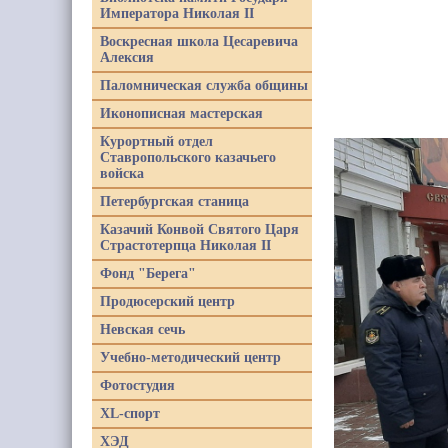
Императора Николая II
Воскресная школа Цесаревича
Алексия
Паломническая служба общины
Иконописная мастерская
Курортный отдел
Ставропольского казачьего
войска
Петербургская станица
Казачий Конвой Святого Царя
Страстотерпца Николая II
Фонд "Берега"
Продюсерский центр
Невская сечь
Учебно-методический центр
Фотостудия
XL-спорт
ХЭД