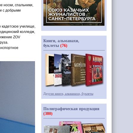
 носки, спальники,
ки с добрыми
е кадетское училище,
едицинский колледж,
вижение ZOV
Книги, альманахи,
руза.
буклеты
(76)
анспортное
Другие книги, альманахи, буклеты
Полиграфическая продукция
(380)