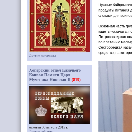
Нужные бойцам вещи
продукты питания д
словами для воинов
Основная часть гру
кадеты-казачата, 
Петрозаводская по
по плетению маскир
Сестрорецкая каза
средство, на которо
Другие материалы
Хопёрский отдел Казачьего
Конвоя Памяти Царя
Мученика Николая II
(819)
основан 30 августа 2015 г.
Другие события