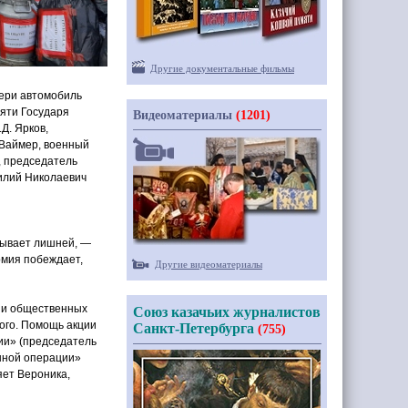
Другие документальные фильмы
ери автомобиль
мяти Государя
Видеоматериалы
(1201)
Д. Ярков,
 Ваймер, военный
, председатель
илий Николаевич
бывает лишней, —
рмия побеждает,
Другие видеоматериалы
 и общественных
Союз казачьих журналистов
ого. Помощь акции
Санкт-Петербурга
(755)
ии»
(председатель
ной операции»
яет Вероника,