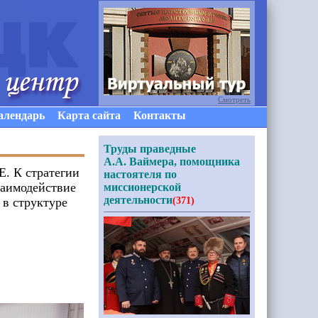
Смотреть
алендарь
Карта сайта
Контакты
Труды праведные
А.А. Ваймера, помощника
К стратегии
настоятеля по
заимодействие
миссионерской
деятельности
 в структуре
(371)