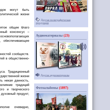
рядок могут быть
олитической жизни
Другая полиграфическая
продукция
нятое общее благо
онный консенсус –
Аудиоматериалы
(23)
основополагающих
), обеспечивающее
нностей сообществ.
тей в общественно-
уса. Традиционный
Другие аудиоматериалы
ударственной жизни
ть некая данность,
влияние традиций
Фотоальбомы
(1897)
го и творческого
 духовный продукт,
полне очевидно,