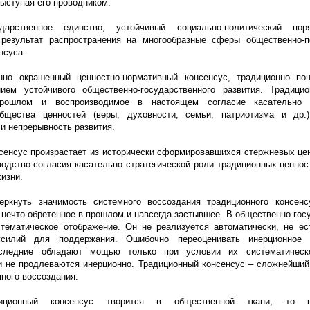
выступая его проводником.
ударственное единство, устойчивый социально-политический по
 результат распространения на многообразные сферы общественно-п
нсуса.
нно окрашенный ценностно-нормативный консенсус, традиционно по
нием устойчивого общественно-государственного развития. Традици
прошлом и воспроизводимое в настоящем согласие касательно 
бщества ценностей
(веры
, духовности, семьи, патриотизма и др.
и непрерывность развития.
сенсус произрастает из исторически сформировавшихся стержневых це
водство согласия касательно стратегической роли традиционных ценнос
изни.
еркнуть значимость системного воссоздания традиционного консенс
 нечто обретенное в прошлом и навсегда застывшее. В общественно-гос
стематическое отображение. Он не реализуется автоматически, не ес
силий для поддержания. Ошибочно переоценивать инерционное 
следние обладают мощью только при условии их систематическо
и не продлеваются инерционно. Традиционный консенсус – сложнейший
ного воссоздания.
диционный консенсус творится в общественной ткани, то в