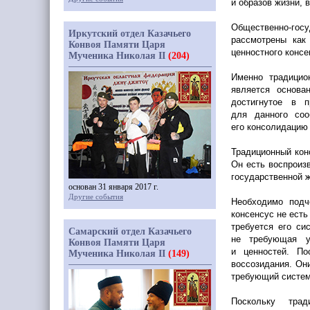
и образов жизни, 
Общественно-гос
Иркутский отдел Казачьего
рассмотрены как
Конвоя Памяти Царя
ценностного консе
Мученика Николая II
(204)
Именно традицио
является основа
достигнутое в 
для данного соо
его консолидацию 
Традиционный кон
Он есть воспроиз
государственной ж
основан 31 января 2017 г.
Другие события
Необходимо подч
консенсус не есть
требуется его си
Самарский отдел Казачьего
не требующая у
Конвоя Памяти Царя
и ценностей. По
Мученика Николая II
(149)
воссозидания. Он
требующий систем
Поскольку тра