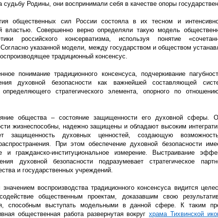
а судьбу Родины, они воспринимали себя в качестве опоры государствен
тия общественных сил России состояла в их тесном и интенсивн
ой властью. Совершенно верно определяли такую модель общественн
тики российского консерватизма, используя понятие
«сочетан
. Согласно указанной модели, между государством и обществом устанав
воспроизводящее традиционный консенсус.
нное понимание традиционного консенсуса, подчеркивание пагубност
ения духовной безопасности как важнейшей составляющей сист
е определяющего стратегического элемента, опорного по отношен
ояние общества – состояние защищенности его духовной сферы. О
ости жизнеспособны, надежно защищены и обладают высоким интеграт
ет защищенность духовных ценностей, создающую возможност
аспространения. При этом обеспечение духовной безопасности имее
ое и гражданско-институциональное измерение. Выстраивание эффе
ения духовной безопасности подразумевает стратегическое партн
ества и государственных учреждений.
 значением воспроизводства традиционного консенсуса видится целе
 содействие общественным проектам, доказавшим свою результати
я, способным выступать модельными в данной сфере. К таким пр
ивная общественная работа развернутая вокруг
храма Тихвинской ик