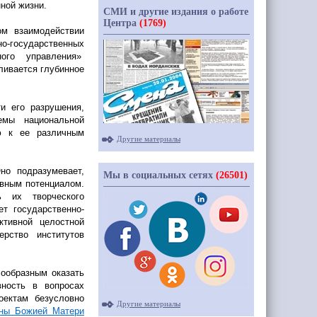
ной жизни.
СМИ и другие издания о работе
Центра
(1769)
ом взаимодействии
о-государственных
ного
управления»
ливается глубинное
и его разрушения,
емы национальной
ию к ее различным
Другие материалы
но подразумевает,
Мы в социальных сетях
(26501)
ивным потенциалом.
ь их творческого
т государственно-
ктивной целостной
ерство институтов
сообразным оказать
вность в вопросах
оектам безусловно
Другие материалы
оны Божией Матери