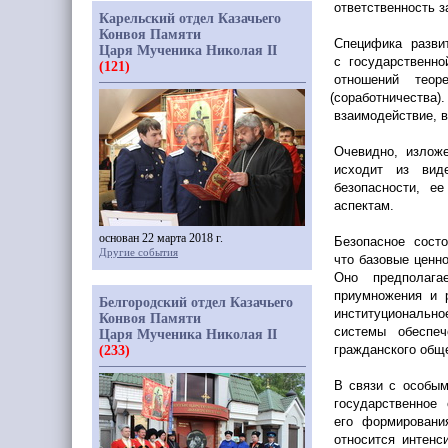
ответственность з
Карельский отдел Казачьего
Конвоя Памяти
Специфика разви
Царя Мученика Николая II
с государственн
(121)
отношений теоре
(соработничества
)
взаимодействие, 
Очевидно, изложе
исходит из вид
безопасности, е
аспектам.
основан 22 марта 2018 г.
Безопасное сост
Другие события
что базовые ценн
Оно предполага
приумножения и р
Белгородский отдел Казачьего
институциональн
Конвоя Памяти
системы обеспеч
Царя Мученика Николая II
гражданского общ
(233)
В связи с особым
государственное
его формировани
относится интенс