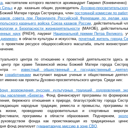
ка
, настоятелем которого является архимандрит Гавриил
(Коневиченко
)
я
Сечь»
и др. казачьих общин, руководитель
Духовно-просветительског
 Божией Матери города Сестрорецка, член
постоянной комиссии по рабо
азаков совета при Президенте Российской Федерации по делам каз
польского казачьего войска Союза казаков России
, действительный ч
кологии и Безопасности жизнедеятельности
(МАНЭБ
), действительн
венных наук
(РАЕН
), лауреат
Национальной премии Петра Великого
,
у
дирижер»
в области культуры и искусства,
почетный житель города Се
т о проектном ресурсе общероссийского масштаба, опыте жизнестрои
начение.
ктуального центра по отношению к проектной деятельности здесь в
й центр при храме Тихвинской иконы Божией Матери города Сестро
 центра —
известный общественный и государственный деяте
ыми
соработниками
выступают видные ученые и общественные деятел
т именно как проекты Духовно-просветительского центра. Среди них:
фонд возрождения русских культурных традиций, оздоровления эк
уры населения
«Берега
. Фонд финансирует программы по формирова
»
ления, бережного отношения к природе, благоустройству города Сест
зрождающих народные традиции, ремесла и промыслы, программы п
за жизни, проведению оздоровительных и спортивных меропри
естивали,
программы
в области образования. Подчеркнем,
экол
 руководством фонда как проистекающая из традиционных ценно
одня фонд реализует
гуманитарную миссию в зоне СВО
.