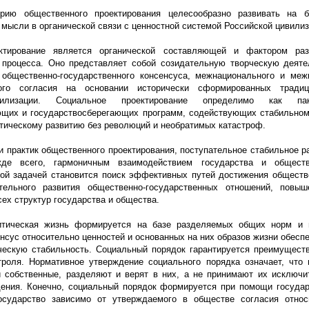
орию общест
венного проектирования целесообразно развивать на б
мысли в органической связи с ценностной системой Российской цивилиз
ктирование является органической составляющей и фактором раз
 процесса. Оно представляет собой созидательную творческую деят
общественно-государственного консенсуса, межнационального и меж
ого согласия на основании исторически сформированных традиц
вилизации. Социальное проектирование определимо как па
щих и государствосберегающих программ, содействующих стабильном
тическому развитию без революций и необратимых катастроф.
и практик общественного проектирования, поступательное стабильное р
жде всего, гармоничным взаимодействием государства и общест
ой задачей становится поиск эффективных путей достижения обществ
ательного развития общественно-государственных отношений, повыш
ех структур государства и общества.
итическая жизнь формируется на базе разделяемых общих норм и 
нсус относительно ценностей и основанных на них образов жизни обесп
ческую стабильность. Социальный порядок гарантируется преимущест
троля. Нормативное утверждение социального порядка означает, что
и собственные, разделяют и верят в них, а не принимают их исключ
ения. Конечно, социальный порядок формируется при помощи государ
осударство зависимо от утверждаемого в обществе согласия относ