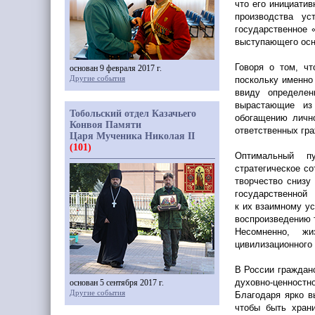
что его инициати
производства ус
государственное
выступающего осн
Говоря о том, ч
основан 9 февраля 2017 г.
Другие события
поскольку именно 
ввиду определен
вырастающие из 
Тобольский отдел Казачьего
обогащению лично
Конвоя Памяти
ответственных гра
Царя Мученика Николая II
(101)
Оптимальный пу
стратегическое с
творчество снизу
государственно
к их взаимному у
воспроизведению 
Несомненно, жи
цивилизационного
В России граждан
духовно-ценностн
основан 5 сентября 2017 г.
Другие события
Благодаря ярко в
чтобы быть хран