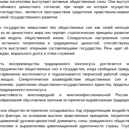
вными носителями выступают активные общественные силы. Они высту
тойчивого ценностного согласия, при опоре на которое осу
ществ
«господство
», являются пространством средоточия нравственно-нормат
овой государственного развития.
то государство немыслимо без общественных сил как своей непосре
из их ценностного мира оно черпает стратегические принципы развития
ная модель общественной жизни. Созидательно настроенные соли
истинного патриотизма и традиционных ценностей, способствующ
сти выступают опор​ными составляющими государства. Речь идет об
ждан, морального долга и этики служения.
ть воспроизводства традиционного консенсуса достигается ч
отрудничество общественных сил и государства, когда свободные гражд
 гармонично восполняется и подхватывается творческой работой свер
й мощью. Синергетическое взаимодействие общественных сил и
силению, укреплению общественно-государственного единства, предель
традиционного консенсуса.
знестойкость многонародной и м
ногоконфессиональной Росси
 образования обусловлена прочным исторически выработанным традици
ское общество исторически складывалось под определяющим воздейст
ого фактора, на основании высоких нравственных принципов, патриотиз
ыраженной духовно-ценностной доминанты силы гражданского обществ
ителями и выразителями цивилизационной идентичности страны. Гл