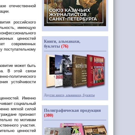
азе отечественной
ации.
вития российского
ельность, имеющую
конфессионального
ионных ценностей
Книги, альманахи,
кет современных
буклеты
(76)
у поступательному
азвитие может быть
ва. В этой связи
енно-политического
ения устойчивости
Другие книги, альманахи, буклеты
ценностей. Именно
ечивает социальный
венно мягкой силой
Полиграфическая продукция
 граждане признают
(380)
ительно по мотивам
ственного участия.
ительно ценностей