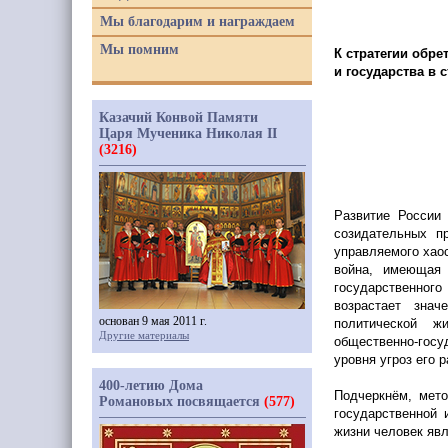
Мы благодарим и награждаем
Мы помним
К стратегии обре
и государства в 
Казачий Конвой Памяти
Царя Мученика Николая II
(3216)
Развитие России
созидательных пр
управляемого хао
война, имеющая 
государственног
возрастает знач
основан 9 мая 2011 г.
политической жи
Другие материалы
общественно-гос
уровня угроз его 
400-летию Дома
Подчеркнём, мето
Романовых посвящается
(577)
государственной 
жизни человек явл