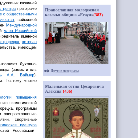
(духовник
казачьей
о центра
при храме
Православная молодежная
те с общественными
казачья община «Есаул»
(383)
ачества
, войсковой
лен
Международной
ый
член Российской
чредитель именной
строрецка
,
ветеран
тельства, имеющем
ыполняет Духовно-
рецка
(заместитель
Другие материалы
ль А.А. Ваймер
),
и. Поэтому многие
Маленькая сотня Цесаревича
Алексия
(436)
ологии, повышения
нию экологической
рорецка, программы
о распространению
ятий, спортивные
огическая культура
стей Российской