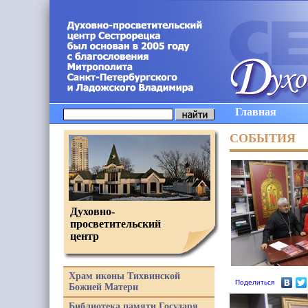
Главная
СОБЫТИЯ
Духовно-
просветительский
центр
Храм иконы Тихвинской
Поделиться
Божией Матери
Библиотека памяти Государя