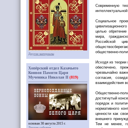
Современную те
интеллектуальной 
Социальное прое
цивилизационного
целью обретение 
мира, гражданск
Российской ци
обществосберегаю
общественно-поли
Другие материалы
Исходя из теории 
обеспечено, пре
Хопёрский отдел Казачьего
чрезвычайно важн
Конвоя Памяти Царя
Мученика Николая II
(819)
согласия, созид
взаимодействия вс
Общественно-пол
достигнутый консе
порядок и полити
нормативного кон
ценности как сво
внешнего принужд
основан 30 августа 2015 г.
Тем не менее, г
Другие события