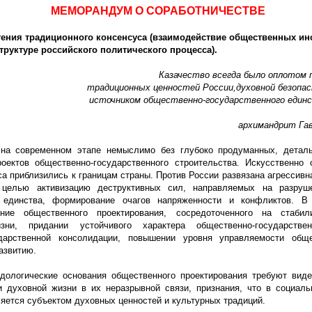
МЕМОРАНДУМ О СОРАБОТНИЧЕСТВЕ
тения традиционного консенсуса
(взаимодействие
общественных инс
структуре российского политического процесса).
Казачество всегда было оплотом 
традиционных ценностей России,духовной безопа
источником общественно-государственного един
архимандрит Га
 на современном этапе немыслимо без глубоко продуманных, деталь
оектов общественно-государственного строительства. Искусственно 
са приблизились к границам страны. Против России развязана агрессив
целью активизацию деструктивных сил, направляемых на разруше
о единства, формирование очагов напряженности и конфликтов. В
ение общественного проектирования, сосредоточенного на стабил
зни, придании устойчивого характера общественно-государстве
ударственной консолидации, повышении уровня управляемости общ
развитию.
дологические основания общественного проектирования требуют виде
и духовной жизни в их неразрывной связи, признания, что в социаль
яется субъектом духовных ценностей и культурных традиций.