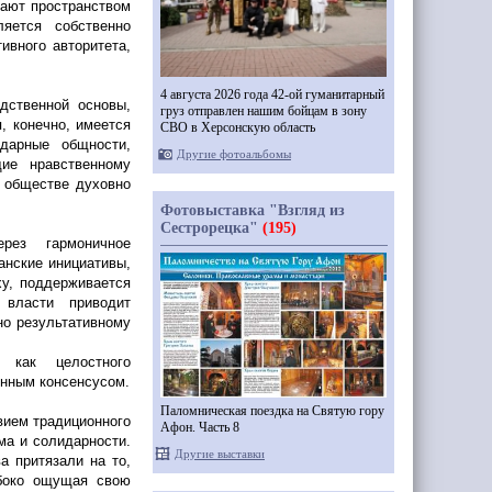
пают пространством
ляется собственно
ивного авторитета,
4 августа 2026 года 42-ой гуманитарный
дственной основы,
груз отправлен нашим бойцам в зону
, конечно, имеется
СВО в Херсонскую область
дарные общности,
Другие фотоальбомы
ие нравственному
 обществе духовно
Фотовыставка "Взгляд из
Сестрорецка"
(195)
ерез гармоничное
анские инициативы,
ху, поддерживается
 власти приводит
но результативному
и как целостного
онным консенсусом.
Паломническая поездка на Святую гору
вием традиционного
Афон. Часть 8
ма и солидарности.
Другие выставки
а притязали на то,
убоко ощущая свою