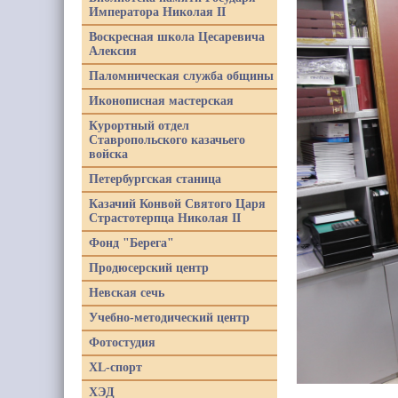
Императора Николая II
Воскресная школа Цесаревича
Алексия
Паломническая служба общины
Иконописная мастерская
Курортный отдел
Ставропольского казачьего
войска
Петербургская станица
Казачий Конвой Святого Царя
Страстотерпца Николая II
Фонд "Берега"
Продюсерский центр
Невская сечь
Учебно-методический центр
Фотостудия
XL-спорт
ХЭД