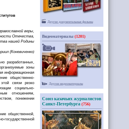
титутов
Другие документальные фильмы
православной веры,
сности Отечества,
Видеоматериалы
(1201)
ства нашей Родины
вриил
(Коневиченко
)
но разработанных,
организуемые зоны
ная информационная
ние общественно-
 этой связи резко
Другие видеоматериалы
изации социально-
нным отношениям,
еством, понижении
Союз казачьих журналистов
Санкт-Петербурга
(756)
ние общественной,
но-государственной