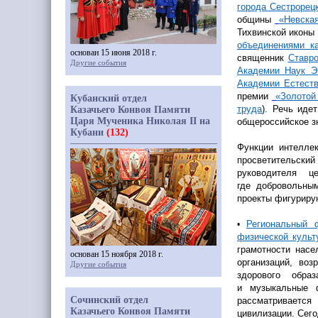
города Сестрорец
общины
«Невска
Тихвинской иконы
объединениями к
основан 15 июня 2018 г.
священник
Ставро
Другие события
Академии Наук Э
Академии Естест
премии
«Золотой
Кубанский отдел
труда
). Речь иде
Казачьего Конвоя Памяти
Царя Мученика Николая II на
общероссийское з
Кубани
(132)
Функции интелле
просветительски
руководителя
где добровольн
проекты фигурирую
Региональный 
•
физической культ
грамотности насе
основан 15 ноября 2018 г.
организаций, во
Другие события
здорового обра
и музыкальные ф
Сочинский отдел
рассматривается
Казачьего Конвоя Памяти
цивилизации. Сег