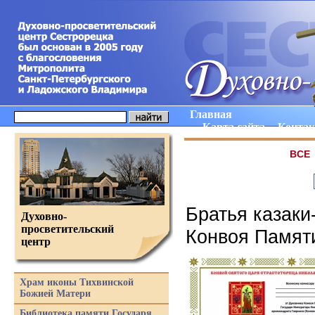
Главная
Карта сайта
Конта
ВCE
Братья казаки
Духовно-
просветительский
Конвоя Памяти
центр
Храм иконы Тихвинской
Божией Матери
Библиотека памяти Государя