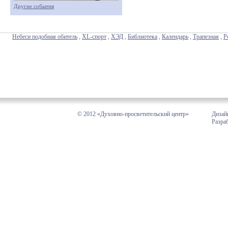
Другие события
Небеси подобная обитель
,
XL-спорт
,
ХЭД
,
Библиотека
,
Календарь
,
Трапезная
,
Р
© 2012 «Духовно-просветительский центр»
Дизай
Разра