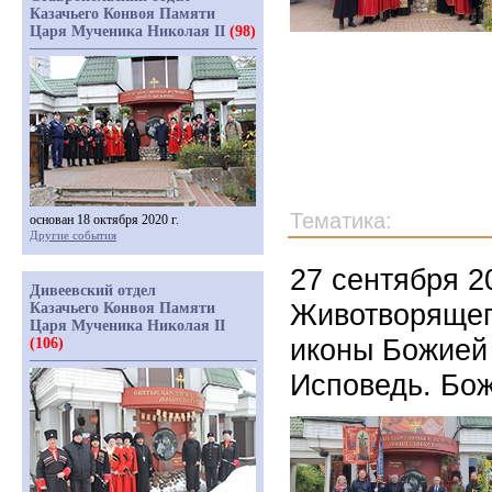
Казачьего Конвоя Памяти
Царя Мученика Николая II
(98)
Тематика:
основан 18 октября 2020 г.
Другие события
27 сентября 2
Дивеевский отдел
Животворящег
Казачьего Конвоя Памяти
Царя Мученика Николая II
иконы Божией 
(106)
Исповедь. Бо