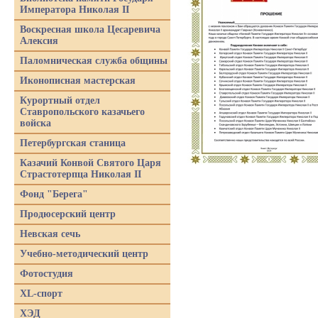
Императора Николая II
Воскресная школа Цесаревича
Алексия
Паломническая служба общины
Иконописная мастерская
Курортный отдел
Ставропольского казачьего
войска
Петербургская станица
Казачий Конвой Святого Царя
Страстотерпца Николая II
Фонд "Берега"
Продюсерский центр
Невская сечь
Учебно-методический центр
Фотостудия
XL-спорт
ХЭД