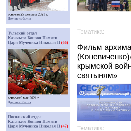
основан 25 февраля 2021 г.
Другие события
Тематика:
Тульский отдел
Казачьего Конвоя Памяти
Царя Мученика Николая II
(66)
Фильм архима
(Коневиченко)
крымской войн
святыням»
основан 9 мая 2021 г.
Другие события
Посольский отдел
Казачьего Конвоя Памяти
Царя Мученика Николая II
(47)
Тематика: