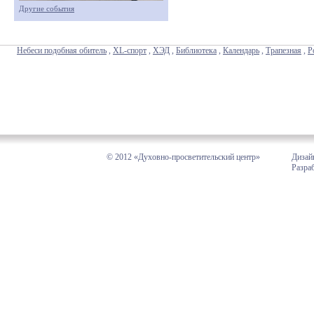
Другие события
Небеси подобная обитель
,
XL-спорт
,
ХЭД
,
Библиотека
,
Календарь
,
Трапезная
,
Р
© 2012 «Духовно-просветительский центр»
Дизай
Разра