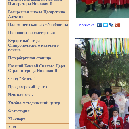
Императора Николая II
Воскресная школа Цесаревича
Алексия
Паломническая служба общины
Поделиться
Иконописная мастерская
Курортный отдел
Ставропольского казачьего
войска
Петербургская станица
Казачий Конвой Святого Царя
Страстотерпца Николая II
Фонд "Берега"
Продюсерский центр
Невская сечь
Учебно-методический центр
Фотостудия
XL-спорт
ХЭД