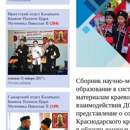
Иркутский отдел Казачьего
Конвоя Памяти Царя
Мученика Николая II
(204)
основан 31 января 2017 г.
Сборник научно-м
Другие события
образование в сис
материалам краево
Самарский отдел Казачьего
Конвоя Памяти Царя
взаимодействия Д
Мученика Николая II
(149)
представление о с
Краснодарского кр
в области дошколь