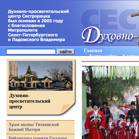
Главная
Карта сайта
Конта
Духовно-
просветительский
центр
Храм иконы Тихвинской
Божией Матери
Библиотека памяти Государя