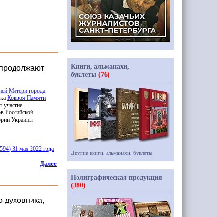
Книги, альманахи,
I продолжают
буклеты
(76)
ией Матери города
ика
Конвоя Памяти
т участие
ов Российской
тории Украины
(594
) 31 мая 2022 года
Другие книги, альманахи, буклеты
Далее
Полиграфическая продукция
(380)
о духовника,