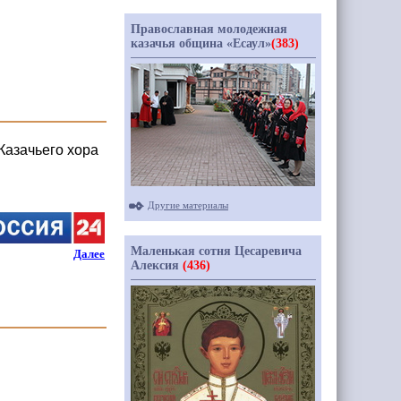
Православная молодежная
казачья община «Есаул»
(383)
Казачьего хора
Другие материалы
Маленькая сотня Цесаревича
Далее
Алексия
(436)