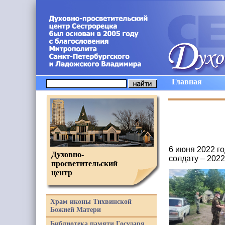
Главная
6 июня 2022 г
Духовно-
солдату – 202
просветительский
центр
Храм иконы Тихвинской
Божией Матери
Библиотека памяти Государя