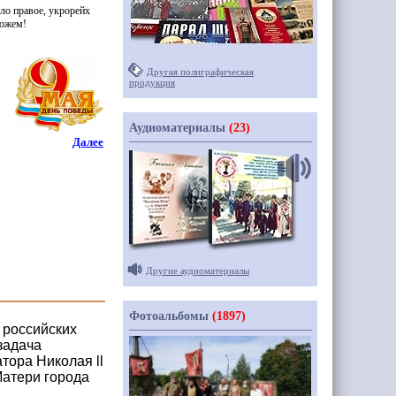
ло правое, укрорейх
можем!
Другая полиграфическая
продукция
Аудиоматериалы
(23)
Далее
Другие аудиоматериалы
Фотоальбомы
(1897)
 российских
задача
тора Николая ll
Матери города