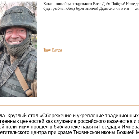
Казаки-конвойцы поздравляют Вас с Днём Победы! Наше де
будет разбит, победа будет за нами! Деды смогли, и мы — с
Видео
ода. Круглый стол «Сбережение и укрепление традиционных
твенных ценностей как служение российского казачества и 
ой политики» прошел в библиотеке памяти Государя Импера
етительского центра при храме Тихвинской иконы Божией 