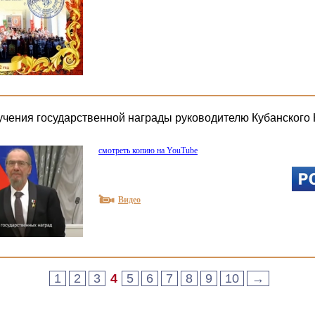
чения государственной награды руководителю Кубанского 
смотреть копию на YouTube
Видео
1
2
3
4
5
6
7
8
9
10
→