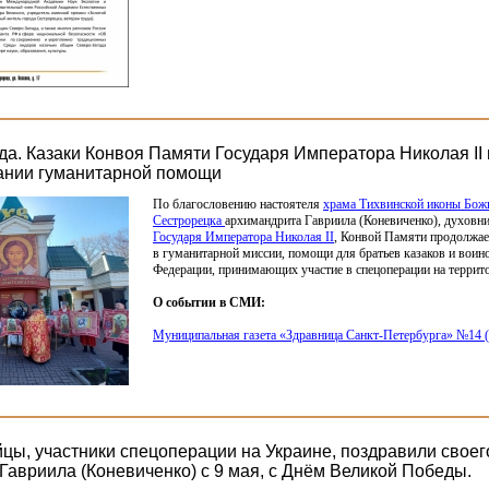
ода. Казаки Конвоя Памяти Государя Императора Николая I
зании гуманитарной помощи
По благословению настоятеля
храма Тихвинской иконы Бож
Сестрорецка
архимандрита Гавриила
(Коневиченко
), духовн
Государя Императора Николая II
, Конвой Памяти продолжае
в гуманитарной миссии, помощи для братьев казаков и воин
Федерации, принимающих участие в спецоперации на терри
О событии в СМИ:
Муниципальная газета
«Здравница
Санкт-Петербурга» №14
йцы, участники спецоперации на Украине, поздравили своег
Гавриила (Коневиченко) с 9 мая, с Днём Великой Победы.