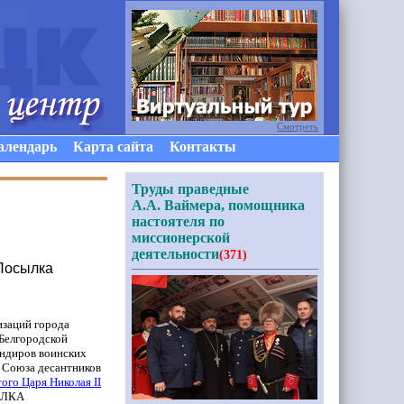
Смотреть
алендарь
Карта сайта
Контакты
Труды праведные
А.А. Ваймера, помощника
настоятеля по
миссионерской
деятельности
(371)
«Посылка
изаций города
 Белгородской
андиров воинских
 Союза десантников
того Царя Николая
II
ЛКА