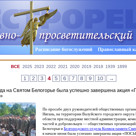
Расписание богослужений
Православный к
ВCE
2025
2023
2022
2021
2020
2019
2018
1939
1899
1
2
3
4
5
6
7
8
9
10
→
ода на Святом Белогорье была успешно завершена акция 
2»
По просьбе двух руководителей общественных орган
Нягань, на территории Валуйского городского округа
области при поддержке местной администрации, ком
частей и добровольцев — общественных организаций
Белогорья и
Белгородского отдела Конвоя памяти Свя
в начале июня была успешно завершена акция
«ПОСЫ