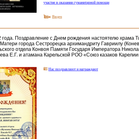
участие в оказании гуманитарной помощи
Видео
2 года. Поздравление с Днем рождения настоятелю храма Т
Матери города Сестрорецка архимандриту Гавриилу (Конев
ьского отдела Конвоя Памяти Государя Императора Николая
ева Е.Г. и атамана Карельской РОО «Союз казаков Карелии
Нас поздравляют и награждают