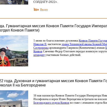
СОЛДАТУ-2022».
Видео
ода. Гуманитарная миссия Конвоя Памяти Государя Императ
 отдел Конвоя Памяти)
1 июня по благословению духовника
Конвоя Памяти Госуда
Николая
II
, настоятеля
храма Тихвинской иконы Божией Мат
Сестрорецка
архимандрита Гавриила
(Коневиченко
) атаман
Б
Конвоя
Савченко Федор Олегович передал воинскую хоругв
штандарт
участникам боевых действий.
022 года. Духовная и гуманитарная миссия Конвоя Памяти Г
колая II на Белгородчине
16 мая вахмистра Конвоя Памяти Государя Императора Ни
Иосифовича и иерея Илию Верещагина встречали на вокзале
Белгородского отдела Конвоя
во главе с атаманом отдела Ко