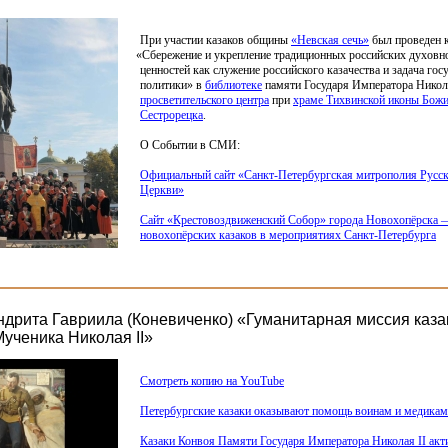
При участии казаков общины
«Невская
сечь»
был проведен 
«Сбережение
и укрепление традиционных российских духовн
ценностей как служение российского казачества и задача гос
политики» в
библиотеке
памяти Государя Императора Никол
просветительского центра
при
храме Тихвинской иконы Божи
Сестрорецка
.
О Событии в СМИ:
Официальный сайт
«Санкт
-Петербургская митрополия Русс
Церкви»
Сайт
«Крестовоздвиженский
Собор» города Новохопёрска 
новохопёрских казаков в мероприятиях Санкт-Петербурга
дрита Гавриила (Коневиченко) «Гуманитарная миссия каза
ученика Николая II»
Смотреть копию на YouTube
Петербургские казаки оказывают помощь воинам и медикам
Казаки Конвоя Памяти Государя Императора Николая II ак