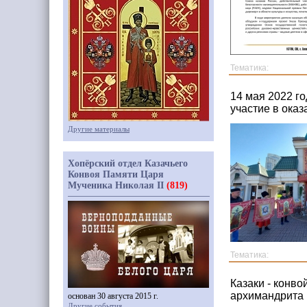
Тематика:
14 мая 2022 г
участие в ока
Другие материалы
Хопёрский отдел Казачьего
Конвоя Памяти Царя
Мученика Николая II
(819)
Тематика:
Казаки - конво
архимандрита 
основан 30 августа 2015 г.
Другие события