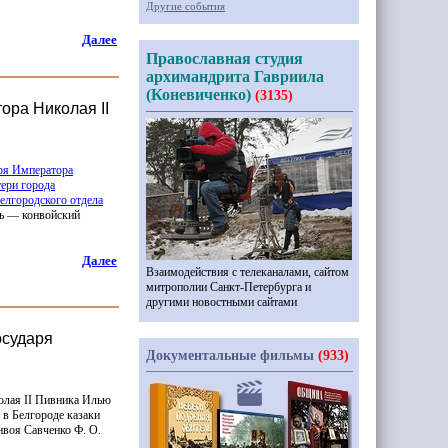
Другие события
Далее
Православная студия
архимандрита Гавриила
(Коневиченко)
(3135)
ора Николая II
ря Императора
ери города
елгородского отдела
ь — конвойский
Далее
Взаимодействия с телеканалами, сайтом
митрополии Санкт-Петербурга и
другими новостными сайтами
осударя
Документальные фильмы
(933)
колая
II
Пивника Илью
 в Белгороде казаки
нвоя Савченко Ф. О.