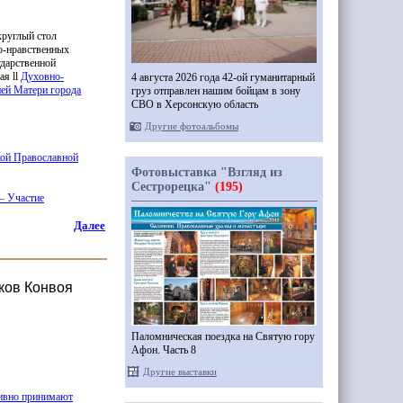
круглый стол
о-нравственных
ударственной
ая ll
Духовно-
4 августа 2026 года 42-ой гуманитарный
ей Матери города
груз отправлен нашим бойцам в зону
СВО в Херсонскую область
Другие фотоальбомы
кой Православной
Фотовыставка "Взгляд из
Сестрорецка"
(195)
— Участие
Далее
ков Конвоя
Паломническая поездка на Святую гору
Афон. Часть 8
Другие выставки
тивно принимают