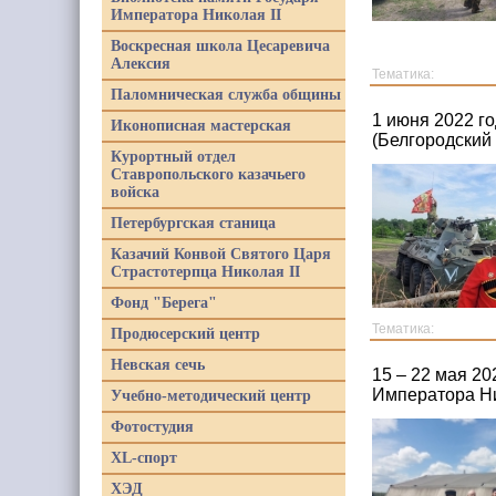
Императора Николая II
Воскресная школа Цесаревича
Алексия
Тематика:
Паломническая служба общины
1 июня 2022 г
Иконописная мастерская
(Белгородский
Курортный отдел
Ставропольского казачьего
войска
Петербургская станица
Казачий Конвой Святого Царя
Страстотерпца Николая II
Фонд "Берега"
Тематика:
Продюсерский центр
Невская сечь
15 – 22 мая 2
Императора Ни
Учебно-методический центр
Фотостудия
XL-спорт
ХЭД