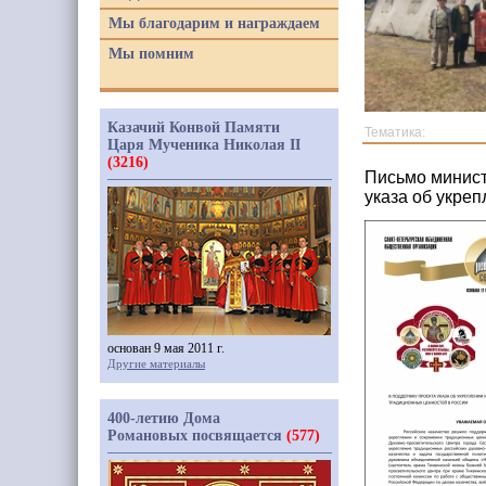
Мы благодарим и награждаем
Мы помним
Казачий Конвой Памяти
Тематика:
Царя Мученика Николая II
(3216)
Письмо минист
указа об укре
основан 9 мая 2011 г.
Другие материалы
400-летию Дома
Романовых посвящается
(577)