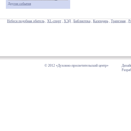
Другие события
Небеси подобная обитель
,
XL-спорт
,
ХЭД
,
Библиотека
,
Календарь
,
Трапезная
,
Р
© 2012 «Духовно-просветительский центр»
Дизай
Разра