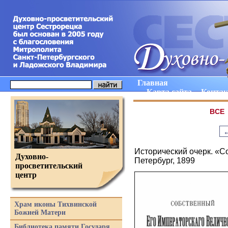
Главная
Карта сайта
Конта
ВCE
Исторический очерк. «С
Духовно-
Петербург, 1899
просветительский
центр
Храм иконы Тихвинской
Божией Матери
Библиотека памяти Государя