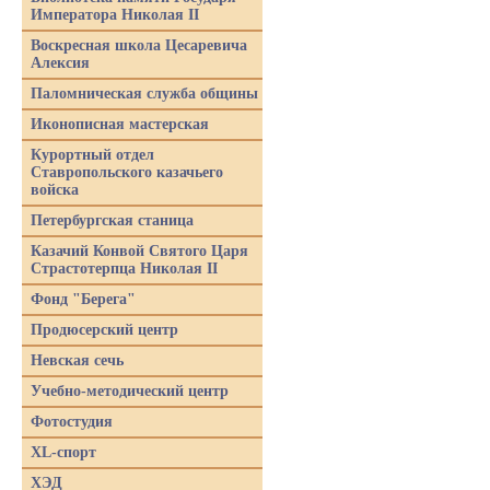
Императора Николая II
Воскресная школа Цесаревича
Алексия
Паломническая служба общины
Иконописная мастерская
Курортный отдел
Ставропольского казачьего
войска
Петербургская станица
Казачий Конвой Святого Царя
Страстотерпца Николая II
Фонд "Берега"
Продюсерский центр
Невская сечь
Учебно-методический центр
Фотостудия
XL-спорт
ХЭД