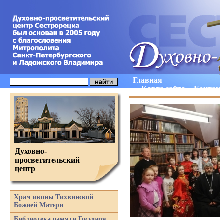
Главная
Карта сайта
Конта
Духовно-
просветительский
центр
Храм иконы Тихвинской
Божией Матери
Библиотека памяти Государя