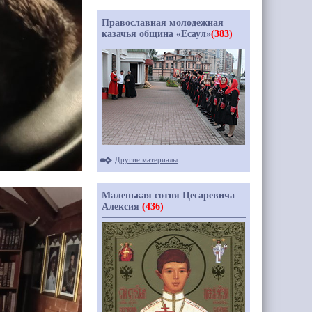
Православная молодежная
казачья община «Есаул»
(383)
Другие материалы
Маленькая сотня Цесаревича
Алексия
(436)