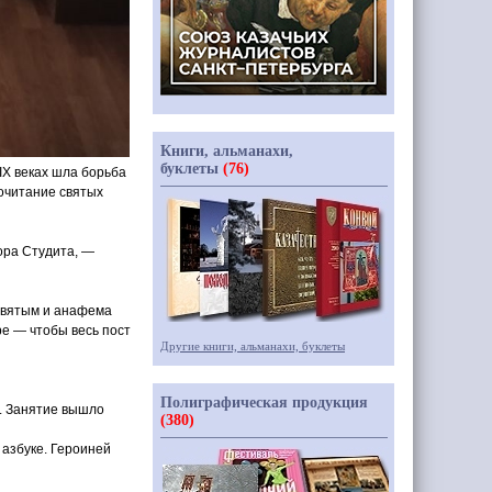
Книги, альманахи,
буклеты
(76)
–IX веках шла борьба
почитание святых
ора Студита, —
 святым и анафема
ре — чтобы весь пост
Другие книги, альманахи, буклеты
Полиграфическая продукция
ю. Занятие вышло
(380)
азбуке. Героиней