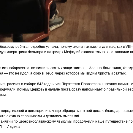
у Божьему
ребята подробно узнали, почему иконы так важны для нас, как в VIII
 году императрица Феодора и патриарх Мефодий окончательно восстановили 
 иконоборчества, вспомнили святых защитников — Иоанна Дамаскина, Феод
на — это не идол, а окно в Небо, через которое мы видим Христа и святых.
сь рассказ о соборе 843 года и чин Торжества Православия: вечная память
подумали, почему Церковь в начале поста сразу напоминает о правильной ве
цем.
перед иконой и договорились чаще обращаться к ней дома с благодарность
ята активно спрашивали и делились мыслями!
занятии по церковнославянскому языку мы продолжили наше путешествие по 
Л
— Людие»!