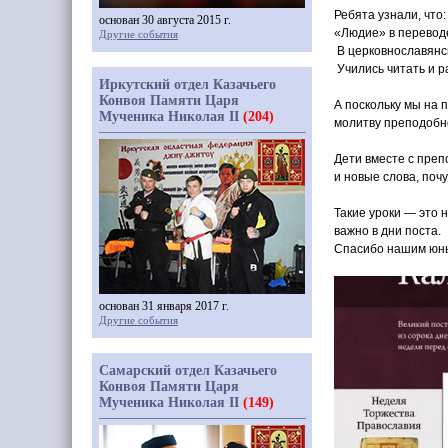
Ребята узнали, что:
основан 30 августа 2015 г.
«Людие
» в перевод
Другие события
В церковнославянск
Учились читать и ра
Иркутский отдел Казачьего
Конвоя Памяти Царя
А поскольку мы на 
Мученика Николая II
(204)
молитву преподобн
Дети вместе с преп
и новые слова, поч
Такие уроки — это 
важно в дни поста.
Спасибо нашим юны
основан 31 января 2017 г.
Другие события
Самарский отдел Казачьего
Конвоя Памяти Царя
Мученика Николая II
(149)