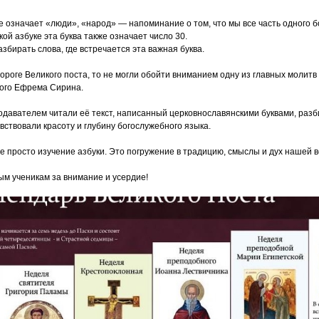
е означает
«люди
»,
«народ
» — напоминание о том, что мы все часть одного б
ой азбуке эта буква также означает число 30.
збирать слова, где встречается эта важная буква.
пороге Великого поста, то не могли обойти вниманием одну из главных молитв
ого Ефрема Сирина.
одавателем читали её текст, написанный церковнославянскими буквами, раз
увствовали красоту и глубину богослужебного языка.
не просто изучение азбуки. Это погружение в традицию, смыслы и дух нашей 
м ученикам за внимание и усердие!