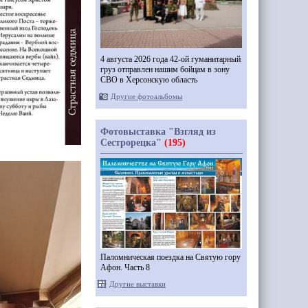
4 августа 2026 года 42-ой гуманитарный
груз отправлен нашим бойцам в зону
СВО в Херсонскую область
Другие фотоальбомы
Фотовыставка "Взгляд из
Сестрорецка"
(195)
Паломническая поездка на Святую гору
Афон. Часть 8
Другие выставки