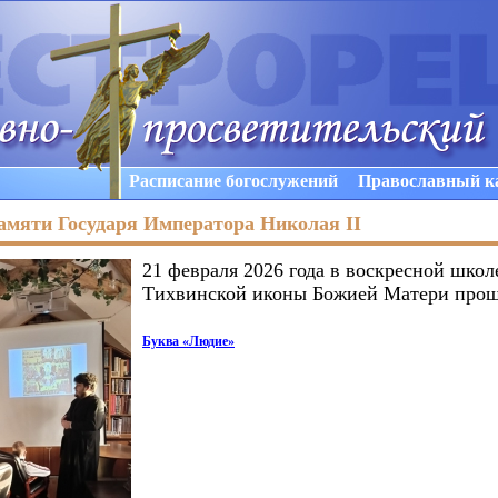
Расписание богослужений
Православный к
амяти Государя Императора Николая II
21 февраля 2026 года в воскресной школ
Тихвинской иконы Божией Матери прош
Буква
«Людие
»