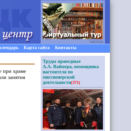
Смотреть
алендарь
Карта сайта
Контакты
Труды праведные
А.А. Ваймера, помощника
е при храме
настоятеля по
ли занятия
миссионерской
деятельности
(371)