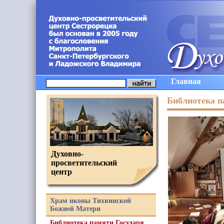
Главная
Библиотека п
Духовно-
просветительский
центр
Храм иконы Тихвинской
Божией Матери
Библиотека памяти Государя