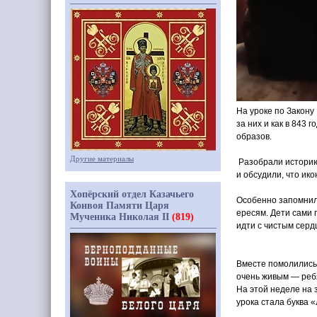
На уроке по Закон
за них и как в 843
образов.
Другие материалы
Разобрали историю
и обсудили, что ико
Хопёрский отдел Казачьего
Особенно запомнили
Конвоя Памяти Царя
ересям. Дети сами 
Мученика Николая II
(819)
идти с чистым серд
Вместе помолились 
очень живым — реб
На этой неделе на 
урока стала буква
«