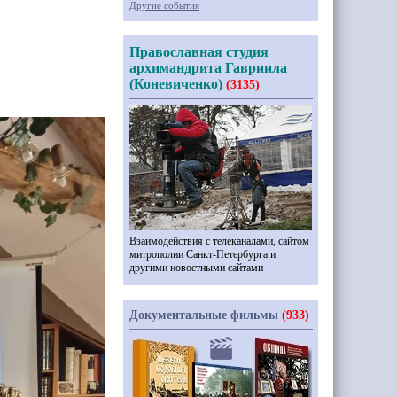
Другие события
Православная студия
архимандрита Гавриила
(Коневиченко)
(3135)
Взаимодействия с телеканалами, сайтом
митрополии Санкт-Петербурга и
другими новостными сайтами
Документальные фильмы
(933)