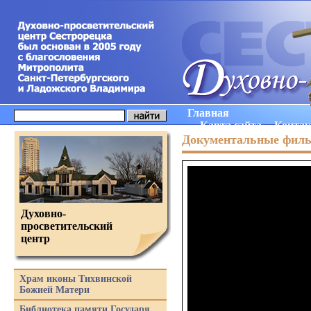
Главная
Карта сайта
Конта
Документальные фил
Духовно-
просветительский
центр
Храм иконы Тихвинской
Божией Матери
Библиотека памяти Государя