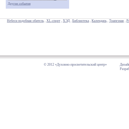
Другие события
Небеси подобная обитель
,
XL-спорт
,
ХЭД
,
Библиотека
,
Календарь
,
Трапезная
,
Р
© 2012 «Духовно-просветительский центр»
Дизай
Разра