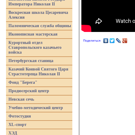
Императора Николая II
Воскресная школа Цесаревича
Алексия
Паломническая служба общины
Иконописная мастерская
Поделиться
Курортный отдел
Ставропольского казачьего
войска
Петербургская станица
Казачий Конвой Святого Царя
Страстотерпца Николая II
Фонд "Берега"
Продюсерский центр
Невская сечь
Учебно-методический центр
Фотостудия
XL-спорт
ХЭД