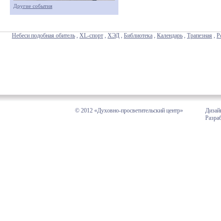
Другие события
Небеси подобная обитель
,
XL-спорт
,
ХЭД
,
Библиотека
,
Календарь
,
Трапезная
,
Р
© 2012 «Духовно-просветительский центр»
Дизай
Разра