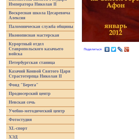
Императора Николая II
Воскресная школа Цесаревича
Алексия
Паломническая служба общины
Иконописная мастерская
Курортный отдел
Ставропольского казачьего
Поделиться
войска
Петербургская станица
Казачий Конвой Святого Царя
Страстотерпца Николая II
Фонд "Берега"
Продюсерский центр
Невская сечь
Учебно-методический центр
Фотостудия
XL-спорт
ХЭД