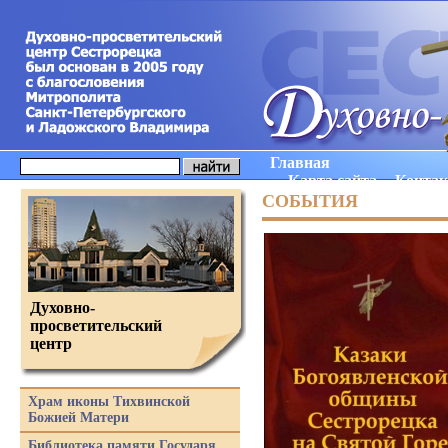
Главная
Карта сайта
Конта
СОБЫТИЯ
Духовно-
просветительский
центр
Храм иконы Тихвинской
Божией Матери
Библиотека памяти Государя