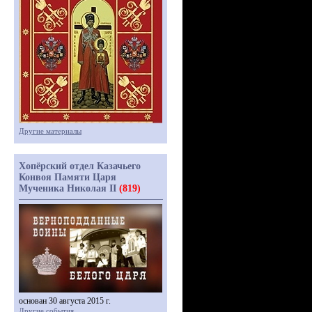
Другие материалы
Хопёрский отдел Казачьего
Конвоя Памяти Царя
Мученика Николая II
(819)
основан 30 августа 2015 г.
Другие события