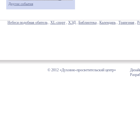
Другие события
Небеси подобная обитель
,
XL-спорт
,
ХЭД
,
Библиотека
,
Календарь
,
Трапезная
,
Р
© 2012 «Духовно-просветительский центр»
Дизай
Разра