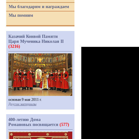
Мы благодарим и награждаем
Мы помним
Казачий Конвой Памяти
Царя Мученика Николая II
(3216)
основан 9 мая 2011 г.
Другие материалы
400-летию Дома
Романовых посвящается
(577)