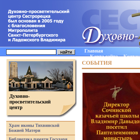
Главная
Карта сайта
Конта
СОБЫТИЯ
Духовно-
просветительский
центр
Храм иконы Тихвинской
Божией Матери
Библиотека памяти Государя