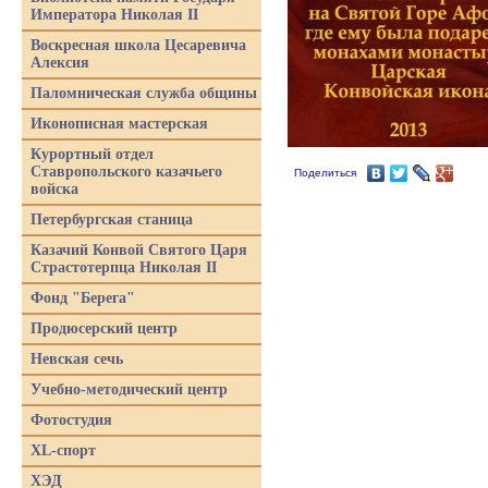
Императора Николая II
Воскресная школа Цесаревича
Алексия
Паломническая служба общины
Иконописная мастерская
Курортный отдел
Ставропольского казачьего
Поделиться
войска
Петербургская станица
Казачий Конвой Святого Царя
Страстотерпца Николая II
Фонд "Берега"
Продюсерский центр
Невская сечь
Учебно-методический центр
Фотостудия
XL-спорт
ХЭД