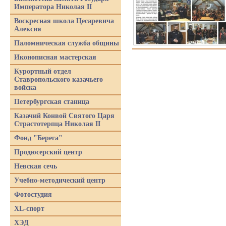
Императора Николая II
Воскресная школа Цесаревича
Алексия
Паломническая служба общины
Иконописная мастерская
Курортный отдел
Ставропольского казачьего
войска
Петербургская станица
Казачий Конвой Святого Царя
Страстотерпца Николая II
Фонд "Берега"
Продюсерский центр
Невская сечь
Учебно-методический центр
Фотостудия
XL-спорт
ХЭД