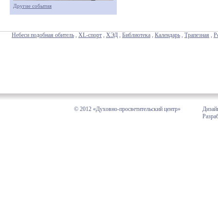
Другие события
Небеси подобная обитель
,
XL-спорт
,
ХЭД
,
Библиотека
,
Календарь
,
Трапезная
,
Р
© 2012 «Духовно-просветительский центр»
Дизай
Разра