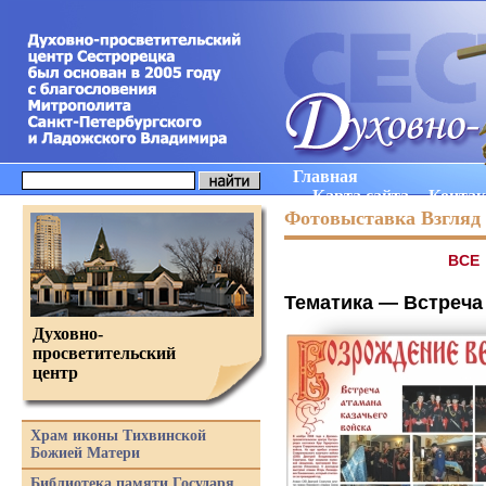
Главная
Карта сайта
Конта
Фотовыставка Взгляд 
ВCE
Тематика —
Встреча
Духовно-
просветительский
центр
Храм иконы Тихвинской
Божией Матери
Библиотека памяти Государя