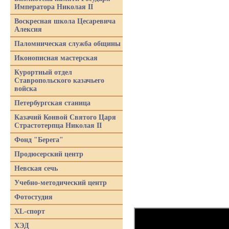
Императора Николая II
Воскресная школа Цесаревича
Алексия
Паломническая служба общины
Иконописная мастерская
Курортный отдел
Ставропольского казачьего
войска
Петербургская станица
Казачий Конвой Святого Царя
Страстотерпца Николая II
Фонд "Берега"
Продюсерский центр
Невская сечь
Учебно-методический центр
Фотостудия
XL-спорт
ХЭД