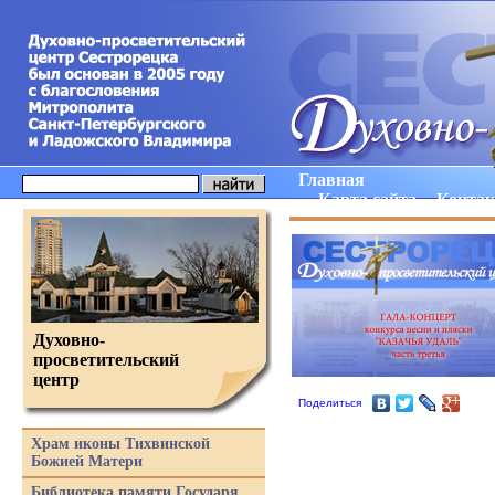
Главная
Карта сайта
Конта
Духовно-
просветительский
центр
Поделиться
Храм иконы Тихвинской
Божией Матери
Библиотека памяти Государя