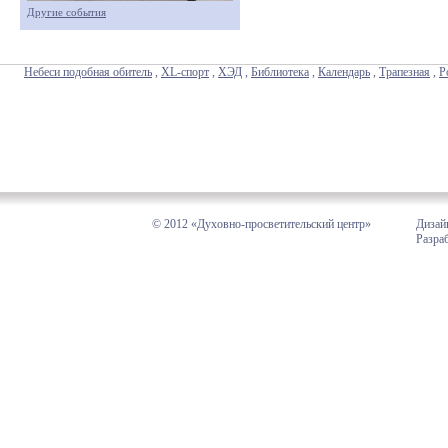
Другие события
Небеси подобная обитель
,
XL-спорт
,
ХЭД
,
Библиотека
,
Календарь
,
Трапезная
,
Р
© 2012 «Духовно-просветительский центр»
Дизай
Разра