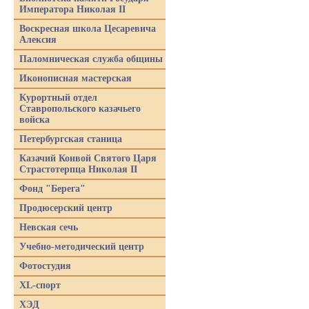
Императора Николая II
Воскресная школа Цесаревича
Алексия
Паломническая служба общины
Иконописная мастерская
Курортный отдел
Ставропольского казачьего
войска
Петербургская станица
Казачий Конвой Святого Царя
Страстотерпца Николая II
Фонд "Берега"
Продюсерский центр
Невская сечь
Учебно-методический центр
Фотостудия
XL-спорт
ХЭД