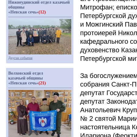
Нижнеудинский отдел казачьей
Митрофан; еписко
общины
«Невская сечь»
(12)
Петербургской ду
и Можгинский Пав
протоиерей Никол
кафедрального со
духовенство Каза
Петербургской ми
Другие события
Волховский отдел
За богослужением
казачьей общины
собрания Санкт-П
«Невская сечь»
(21)
депутат Государс
депутат Законода
Анатольевич Круп
№ 2 святой Марии
настоятельница К
Илариона
(Феокт