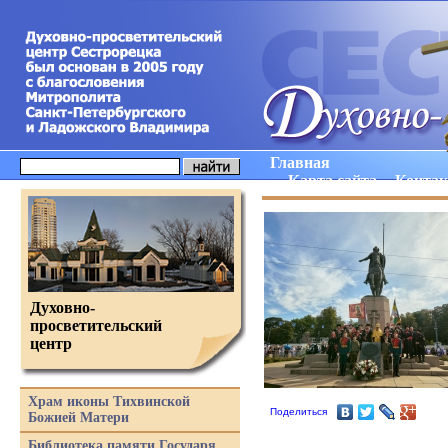
Главная
Карта сайта
Конта
Духовно-
просветительский
центр
Храм иконы Тихвинской
Поделиться
Божией Матери
Библиотека памяти Государя