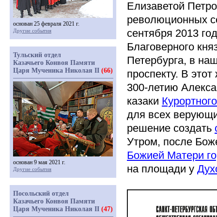
Елизаветой Петро
революционных со
основан 25 февраля 2021 г.
сентября 2013 го
Другие события
Благоверного кня
Тульский отдел
Петербурга, в на
Казачьего Конвоя Памяти
Царя Мученика Николая II
(66)
проспекту. В это
300-летию Алексан
казаки
Курортног
для всех верующи
решение создать
Утром, после Бож
Божией Матери го
основан 9 мая 2021 г.
на площади у
Дух
Другие события
Посольский отдел
Казачьего Конвоя Памяти
Царя Мученика Николая II
(47)