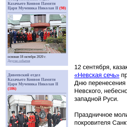
Казачьего Конвоя Памяти
Царя Мученика Николая II
(98)
основан 18 октября 2020 г.
Другие события
12 сентября, каз
«Невская
сечь»
пр
Дивеевский отдел
Казачьего Конвоя Памяти
Дню перенесения 
Царя Мученика Николая II
(106)
Невского, небесно
западной Руси.
Праздничное моли
покровителя Санк