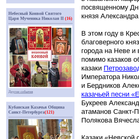
посвященному Дню
Небесный Конвой Святого
князя Александра
Царя Мученика Николая II
(16)
В этом году в Кр
благоверного кня
города на Неве и 
помимо казаков 
казаки
Петрозаво
Императора Никол
и Бердников Алек
Другие события
казачьей песни
«Е
Букреев Александ
Кубанская Казачья Община
атаманов Санкт-П
Санкт-Петербурга
(121)
Полякова Вячесла
Казаки
«Невской
с