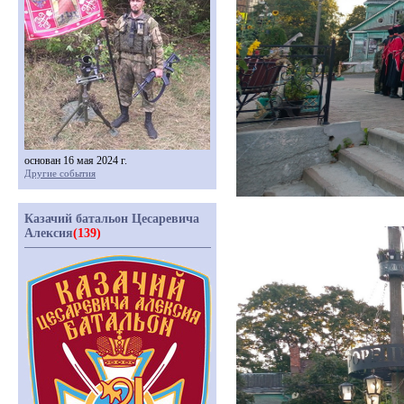
основан 16 мая 2024 г.
Другие события
Казачий батальон Цесаревича
Алексия
(139)