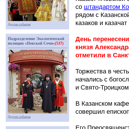
со
штандартом Ко
рядом с Казанско
казаков и казача
Другие события
День перенесени
Подразделение Экологической
полиции «Невской Сечи»
(537)
князя Александр
отметили в Санк
Торжества в чест
начались с богос
и Свято-Троицком
В Казанском каф
совершил епископ
Другие события
Его Преосвященст