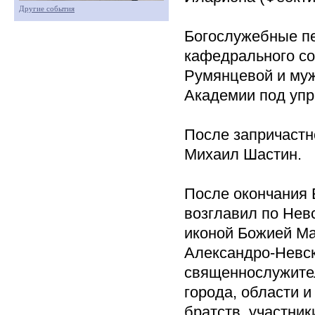
Другие события
Богослужебные пе
кафедрального с
Румянцевой и муж
Академии под уп
После запричастн
Михаил Шастин.
После окончания 
возглавил по Нев
иконой Божией Ма
Александро-Невск
священнослужител
города, области и
братств, участник