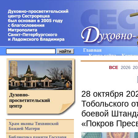
Главная
Карта сайта
Конта
ВCE
2026
20
28 октября 20
Духовно-
просветительский
Тобольского о
центр
боевой Штанда
«Покров Прес
Храм иконы Тихвинской
Божией Матери
Библиотека памяти Государя