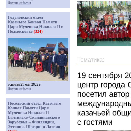
Другие события
Годуновский отдел
Казачьего Конвоя Памяти
Царя Мученика Николая II в
Подмосковье
(324)
Тематика:
19 сентября 2
центр города 
основан 21 мая 2022 г.
Другие события
посетил автор
международны
Посольский отдел Казачьего
Конвоя Памяти Царя
казачьей общ
Мученика Николая II
Балтийско-Скандинавского
с гостями
Зарубежья – Финляндии,
Эстонии, Швеции и Латвии