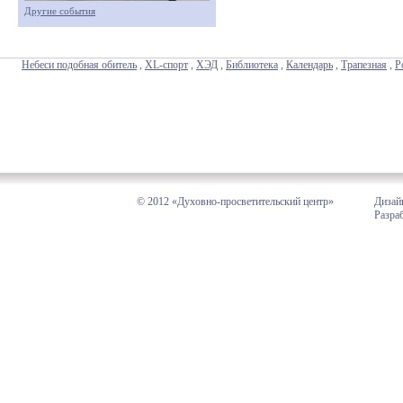
Другие события
Небеси подобная обитель
,
XL-спорт
,
ХЭД
,
Библиотека
,
Календарь
,
Трапезная
,
Р
© 2012 «Духовно-просветительский центр»
Дизай
Разра