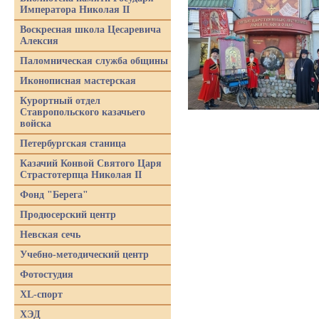
Императора Николая II
Воскресная школа Цесаревича
Алексия
Паломническая служба общины
Иконописная мастерская
Курортный отдел
Ставропольского казачьего
войска
Петербургская станица
Казачий Конвой Святого Царя
Страстотерпца Николая II
Фонд "Берега"
Продюсерский центр
Невская сечь
Учебно-методический центр
Фотостудия
XL-спорт
ХЭД