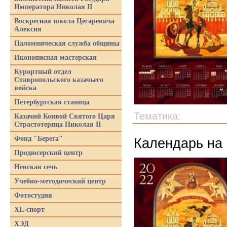
Императора Николая II
Воскресная школа Цесаревича
Алексия
Паломническая служба общины
Иконописная мастерская
Курортный отдел
Ставропольского казачьего
войска
Петербургская станица
Тематика:
Казачий Конвой Святого Царя
Страстотерпца Николая II
Фонд "Берега"
Календарь на 
Продюсерский центр
Невская сечь
Учебно-методический центр
Фотостудия
XL-спорт
ХЭД