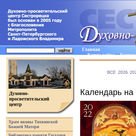
Главная
Карта сайта
Конта
ВCE
2026
20
Календарь на 
Духовно-
просветительский
центр
Храм иконы Тихвинской
Божией Матери
Библиотека памяти Государя