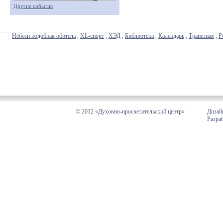
Другие события
Небеси подобная обитель
,
XL-спорт
,
ХЭД
,
Библиотека
,
Календарь
,
Трапезная
,
Р
© 2012 «Духовно-просветительский центр»
Дизай
Разра