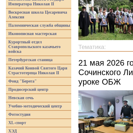
Императора Николая II
Воскресная школа Цесаревича
Алексия
Паломническая служба общины
Иконописная мастерская
Курортный отдел
Тематика:
Ставропольского казачьего
войска
Петербургская станица
21 мая 2026 г
Казачий Конвой Святого Царя
Сочинского Ли
Страстотерпца Николая II
уроке ОБЖ
Фонд "Берега"
Продюсерский центр
Невская сечь
Учебно-методический центр
Фотостудия
XL-спорт
ХЭД