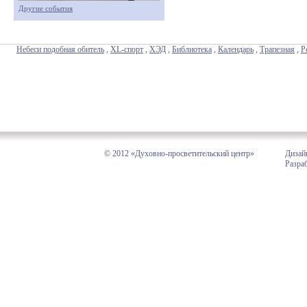
Другие события
Небеси подобная обитель
,
XL-спорт
,
ХЭД
,
Библиотека
,
Календарь
,
Трапезная
,
Р
© 2012 «Духовно-просветительский центр»
Дизай
Разра