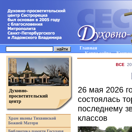
Главная
Карта сайта
Конта
ВCE
20
26 мая 2026 г
Духовно-
просветительский
состоялась т
центр
последнему зв
классов
Храм иконы Тихвинской
Божией Матери
Библиотека памяти Государя