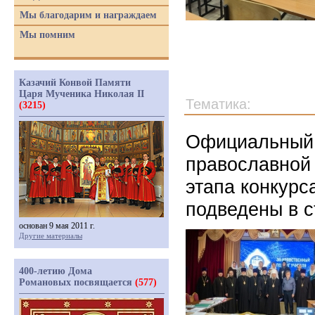
Мы благодарим и награждаем
Мы помним
Казачий Конвой Памяти
Царя Мученика Николая II
Тематика:
(3215)
Официальный 
православной 
этапа конкурс
подведены в 
основан 9 мая 2011 г.
Другие материалы
400-летию Дома
Романовых посвящается
(577)