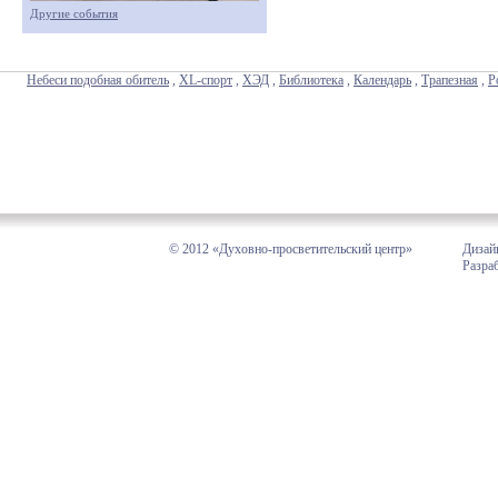
Другие события
Небеси подобная обитель
,
XL-спорт
,
ХЭД
,
Библиотека
,
Календарь
,
Трапезная
,
Р
© 2012 «Духовно-просветительский центр»
Дизай
Разра