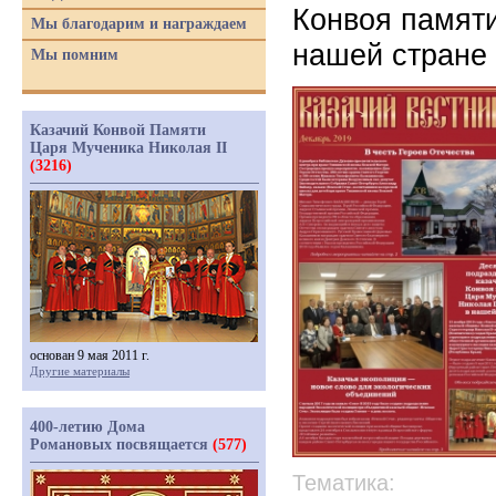
Конвоя памяти
Мы благодарим и награждаем
нашей стране
Мы помним
Казачий Конвой Памяти
Царя Мученика Николая II
(3216)
основан 9 мая 2011 г.
Другие материалы
400-летию Дома
Романовых посвящается
(577)
Тематика: