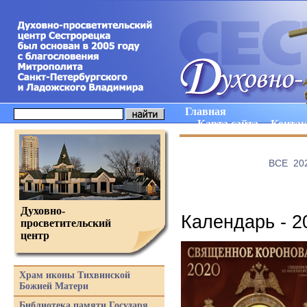
Главная
Карта сайта
Конта
ВCE
20
Духовно-
Календарь - 2
просветительский
центр
Храм иконы Тихвинской
Божией Матери
Библиотека памяти Государя