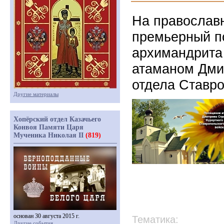
На православ
премьерный п
архимандрита
атаманом Дми
отдела Ставро
Другие материалы
Хопёрский отдел Казачьего
Конвоя Памяти Царя
Мученика Николая II
(819)
основан 30 августа 2015 г.
Тематика:
Другие события