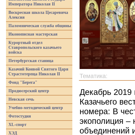
Императора Николая II
Воскресная школа Цесаревича
Алексия
Паломническая служба общины
Иконописная мастерская
Курортный отдел
Ставропольского казачьего
войска
Петербургская станица
Казачий Конвой Святого Царя
Страстотерпца Николая II
Тематика:
Фонд "Берега"
Декабрь 2019 
Продюсерский центр
Невская сечь
Казачьего вес
Учебно-методический центр
номера: В чес
Фотостудия
экополиция – 
XL-спорт
объединений и
ХЭД