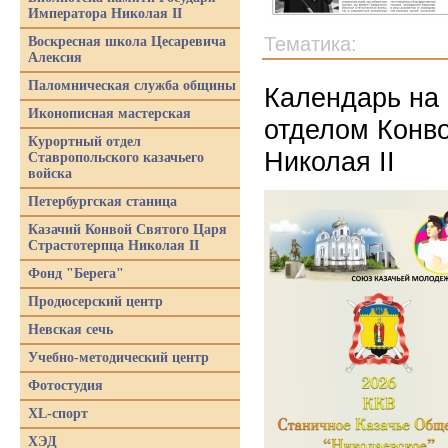
Императора Николая II
Тематика:
Воскресная школа Цесаревича
Алексия
Паломническая служба общины
Календарь на 
Иконописная мастерская
отделом Конв
Курортный отдел
Николая II
Ставропольского казачьего
войска
Петербургская станица
Казачий Конвой Святого Царя
Страстотерпца Николая II
Фонд "Берега"
Продюсерский центр
Невская сечь
Учебно-методический центр
Фотостудия
XL-спорт
ХЭД