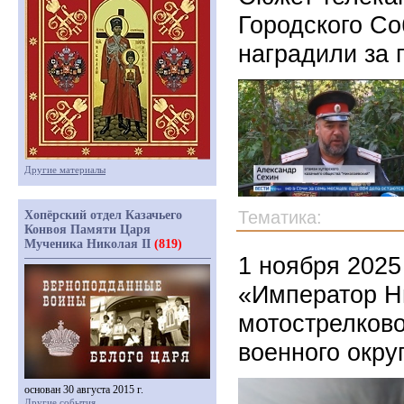
Городского С
наградили за
Другие материалы
Тематика:
Хопёрский отдел Казачьего
Конвоя Памяти Царя
Мученика Николая II
(819)
1 ноября 2025
«Император Ни
мотострелков
военного окру
основан 30 августа 2015 г.
Другие события