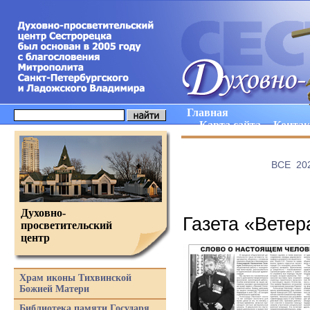
Главная
Карта сайта
Конта
ВCE
20
Духовно-
Газета «Ветер
просветительский
центр
Храм иконы Тихвинской
Божией Матери
Библиотека памяти Государя