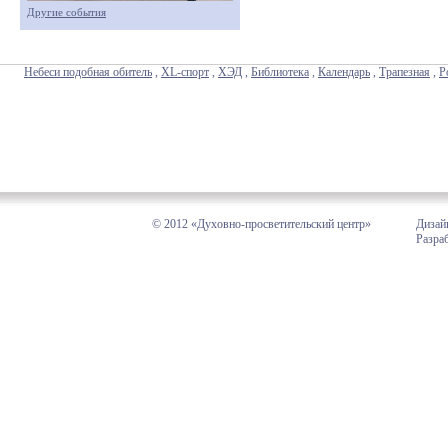
Другие события
Небеси подобная обитель
,
XL-спорт
,
ХЭД
,
Библиотека
,
Календарь
,
Трапезная
,
Р
© 2012 «Духовно-просветительский центр»
Дизай
Разра