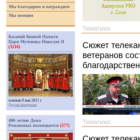
Мы благодарим и награждаем
Мы помним
Тематика:
Казачий Конвой Памяти
Царя Мученика Николая II
Сюжет телекан
(3216)
ветеранов со
благодарстве
основан 9 мая 2011 г.
Другие материалы
400-летию Дома
Тематика:
Романовых посвящается
(577)
Сюжет телекан