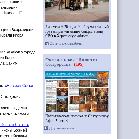
гласно решили
рганизации
 Николая II“
4 августа 2026 года 42-ой гуманитарный
зации
«Возрождение
груз отправлен нашим бойцам в зону
выбрали Игоря
СВО в Херсонскую область
Другие фотоальбомы
ия казаков в городе
ник Конвоя
Фотовыставка "Взгляд из
ела Санкт-
Сестрорецка"
(195)
ны
«Невская
Сечь»
,
ой академии
 член-академик
 наук и искусств
Паломническая поездка на Святую гору
Афон. Часть 8
 Конвоя Святого
Другие выставки
й иконы Божией
крест
«Казачья