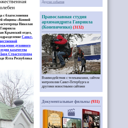
ожественная
Другие события
олебен
да с благословения
Православная студия
ьей общины
«Конвой
архимандрита Гавриила
растотерпца Николая
(Коневиченко)
(3132)
 Гавриила
здан Крымский отдел,
подразделение
Санкт-
щественной
рождение
духовного
ледия казачества
Царя Страстотерпца
оде Ялта Республика
Взаимодействия с телеканалами, сайтом
митрополии Санкт-Петербурга и
другими новостными сайтами
Документальные фильмы
(931)