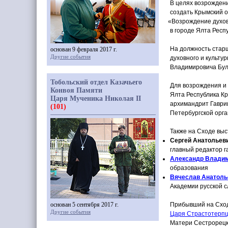
В целях возрождени
создать Крымский о
«Возрождение
духов
в городе Ялта Респ
На должность стар
основан 9 февраля 2017 г.
Другие события
духовного и культу
Владимировича Бул
Тобольский отдел Казачьего
Для возрождения и 
Конвоя Памяти
Ялта Республика Кр
Царя Мученика Николая II
архимандрит Гаври
(101)
Петербургской орг
Также на Сходе выс
Сергей Анатольев
главный редактор г
Александр
Владим
образования
Вячеслав Анатоль
Академии русской с
основан 5 сентября 2017 г.
Прибывший на Сход
Другие события
Царя Страстотерпца
Матери Сестрорецка