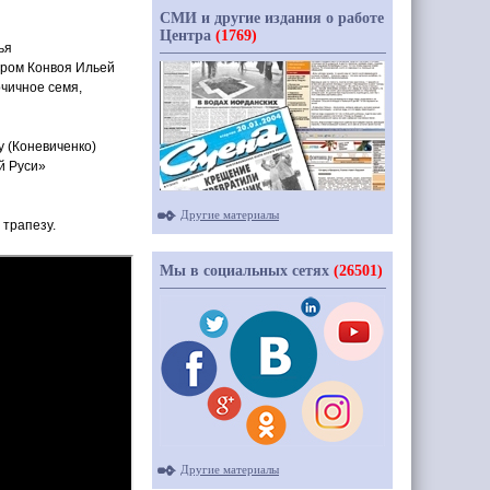
СМИ и другие издания о работе
Центра
(1769)
ья
тром Конвоя Ильей
рчичное семя,
у
(Коневиченко
)
й Руси»
Другие материалы
 трапезу.
Мы в социальных сетях
(26501)
Другие материалы