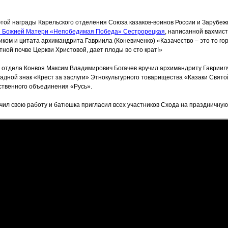
той награды Карельского отделения Союза казаков-воинов России и Зарубеж
 Божией Матери
«Непобедимая
Победа» Сестрорецкая
, написанной вахмис
ком и цитата архимандрита Гавриила
(Коневиченко
)
«Казачество
– это то го
тной почве Церкви Христовой, дает плоды во сто крат!»
о отдела Конвоя Максим Владимирович Богачев вручил архимандриту Гавриил
адной знак
«Крест
за заслуги» Этнокультурного товарищества
«Казаки
Свято
ственного объединения
«Русь
».
чил свою работу и батюшка пригласил всех участников Схода на праздничную