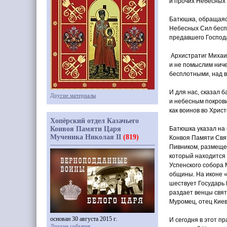
и прочих Небесных
Батюшка, обращаясь
Небесных Сил беспл
предавшего Господа
Архистратиг Михаил
и не помыслим ниче
бесплотными, над в
И для нас, сказал
Другие материалы
и небесным покрови
как воинов во Хрис
Хопёрский отдел Казачьего
Конвоя Памяти Царя
Батюшка указал на 
Мученика Николая II
(819)
Конвоя Памяти Свя
Пивником, размещен
который находится 
Успенского собора 
общины. На иконе
шествует Государь 
раздает венцы свят
Муромец, отец Киев
основан 30 августа 2015 г.
И сегодня в этот п
Другие события