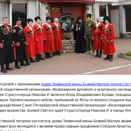
итургией с прихожанами
храма Тихвинской иконы Божией Матери города Сес
ой общественной организации
«Возрождение
духовного и культурного наслед
ря Страстотерпца Николая II“ молился Игорь Владимирович Булава, походны
круга Терского казачьего войска, прибывший из Ялты по вопросу создания Кр
подразделения Санкт-Петербургской общественной организации
«Возрождени
едия казачества „Конвой Святого Царя Страстотерпца Николая II“ в городе Ял
ственной литургии настоятель храма Тихвинской иконы Божией Матери архи
равил всех молящихся с великим православным праздником Собором Архистр