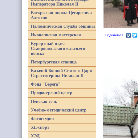
Императора Николая II
Воскресная школа Цесаревича
Алексия
Паломническая служба общины
Иконописная мастерская
Поделиться
Курортный отдел
Ставропольского казачьего
войска
Петербургская станица
Казачий Конвой Святого Царя
Страстотерпца Николая II
Фонд "Берега"
Продюсерский центр
Невская сечь
Учебно-методический центр
Фотостудия
XL-спорт
ХЭД