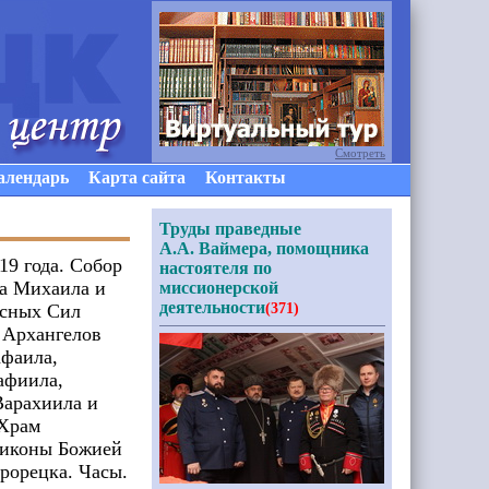
Смотреть
алендарь
Карта сайта
Контакты
Труды праведные
А.А. Ваймера, помощника
19 года. Собор
настоятеля по
а Михаила и
миссионерской
деятельности
есных Сил
(371)
 Архангелов
афаила,
афиила,
Варахиила и
 Храм
 иконы Божией
рорецка. Часы.