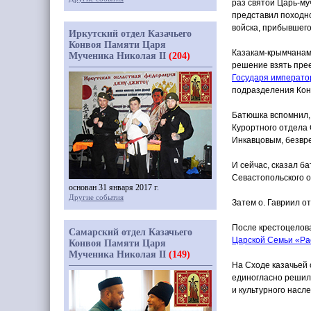
раз святой Царь-му
представил походно
войска, прибывшего
Иркутский отдел Казачьего
Конвоя Памяти Царя
Казакам-крымчанам 
Мученика Николая II
(204)
решение взять прее
Государя император
подразделения Кон
Батюшка вспомнил, 
Курортного отдела 
Инкавцовым, безвре
И сейчас, сказал б
Севастопольского ок
основан 31 января 2017 г.
Другие события
Затем о. Гавриил о
После крестоцелов
Самарский отдел Казачьего
Царской Семьи
«Ра
Конвоя Памяти Царя
Мученика Николая II
(149)
На Сходе казачьей
единогласно решили
и культурного насл