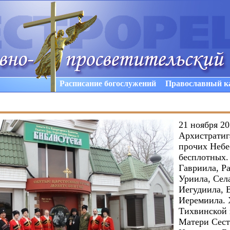
Расписание богослужений
Православный к
21 ноября 20
Архистратиг
прочих Неб
бесплотных.
Гавриила, Р
Уриила, Сел
Иегудиила, 
Иеремиила.
Тихвинской
Матери Сест