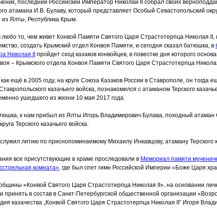
ченик, последний Российский Император Николай II собрал своих верноподд
го атамана И.В. Булаву, который представляет Особый Севастопольский округ
 из Ялты, Республика Крым.
любо то, чем живет Конвой Памяти Святого Царя Страстотерпца Николая II, 
мство, создать Крымский отдел Конвоя Памяти, и сегодня сказал батюшка, в
а Николая II
пройдет сход казаков конвойцев, в повестке дня которого основ
воя – Крымского отдела Конвоя Памяти Святого Царя Страстотерпца Николая
как ещё в 2005 году, на круге Союза Казаков России в Ставрополе, он тогда 
Ставропольского казачьего войска, познакомился с атаманом Терского казачь
менно ушедшего из жизни 10 мая 2017 года.
атюшка, к нам прибыл из Ялты Игорь Владимирович Булава, походный атаман
руга Терского казачьего войска.
тслужил литию по приснопоминаемому Михаилу Инкавцову, атаману Терского к
ания все присутствующие в храме проследовали в
Мемориал памяти мучениче
сстрельная
комната»
, где был спет гимн Российской Империи
«Боже
Царя хра
 общины
«Конвой
Святого Царя Страстотерпца Николая II», на основании ли
 принять в состав в Санкт-Петербургской общественной организации
«Возр
едия казачества „Конвой Святого Царя Страстотерпца Николая II“ Игоря Влад