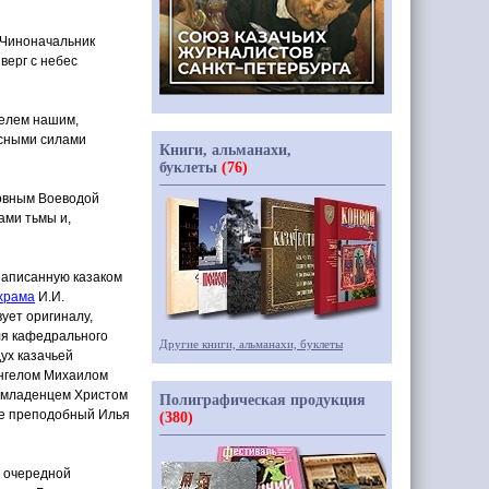
 Чиноначальник
верг с небес
телем нашим,
есными силами
Книги, альманахи,
буклеты
(76)
ховным Воеводой
ами тьмы и,
написанную казаком
храма
И.И.
ует оригиналу,
ля кафедрального
Другие книги, альманахи, буклеты
ух казачьей
ангелом Михаилом
с младенцем Христом
Полиграфическая продукция
оре преподобный Илья
(380)
в очередной