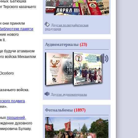
анных. Батюшка
 Терского казачьего
и они приняли
Другая полиграфическая
библиотеке памяти
продукция
ание нового
 II.
Аудиоматериалы
(23)
еще будучи атаманом
его войска Михаилом
 Особого
азачьего войска.
Другие аудиоматериалы
ского подвига
ни».
Фотоальбомы
(1897)
чных
прошений
,
ождение
духовного
имировича Булаву.