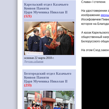
Слава» I степени.
Карельский отдел Казачьего
Конвоя Памяти
На удостоверении э
Царя Мученика Николая II
изображение
иконы
(121)
Иосифовичем Пивни
которое на Благода
А казак Карельског
общественный нагр
Белорусского обще
На этом Сход закон
основан 22 марта 2018 г.
Другие события
Белгородский отдел Казачьего
Конвоя Памяти
Царя Мученика Николая II
(233)