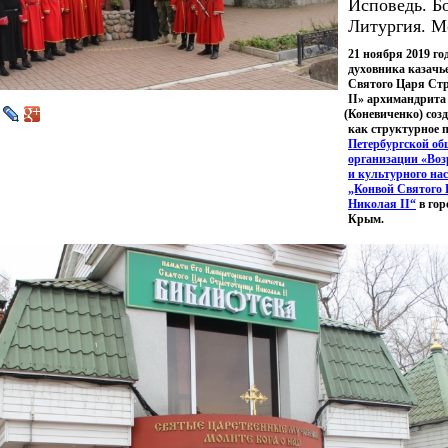
Исповедь. Б
Литургия. М
21 ноября 2019 го
духовника казач
Святого Царя Ст
II» архимандрита
(Коневиченко
) со
как структурное 
Петербургской об
организации
«Воз
и культурного нас
„Конвой Святого 
Николая II“
в гор
Крым.