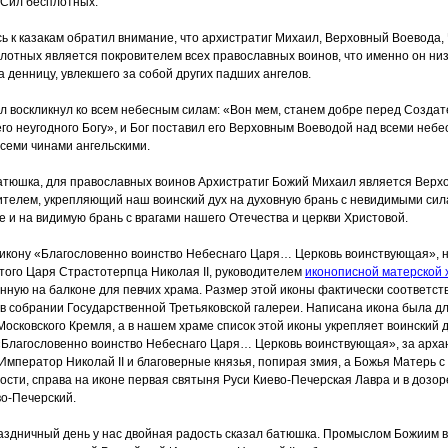
 Сил бесплотных.
 к казакам обратил внимание, что архистратиг Михаил, Верховный Воевода,
отных является покровителем всех православных воинов, что именно он низ
 денницу, увлекшего за собой других падших ангелов.
 воскликнул ко всем небесным силам:
«Вон
мем, станем добре перед Созда
го неугодного Богу», и Бог поставил его Верховным Воеводой над всеми неб
семи чинами ангельскими.
 батюшка, для православных воинов Архистратиг Божий Михаил является Вер
телем, укрепляющий наш воинский дух на духовную брань с невидимыми сил
те и на видимую брань с врагами нашего Отечества и церкви Христовой.
икону
«Благословенно
воинство Небеснаго Царя… Церковь воинствующая», 
того Царя Страстотерпца Николая II, руководителем
иконописной матерской 
ную на балконе для певчих храма. Размер этой иконы фактически соответств
в собрании Государственной Третьяковской галереи. Написана икона была д
Московского Кремля, а в нашем храме список этой иконы укрепляет воинский д
«Благословенно
воинство Небеснаго Царя… Церковь воинствующая», за арх
Император Николай II и благоверные князья, попирая змия, а Божья Матерь 
ости, справа на иконе первая святыня Руси Киево-Печерская Лавра и в доз
о-Печерский.
раздничный день у нас двойная радость сказал батюшка. Промыслом Божиим 