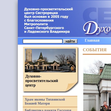
Главная
СОБЫТИЯ
Духовно-
просветительский
центр
Храм иконы Тихвинской
Божией Матери
Библиотека памяти Государя