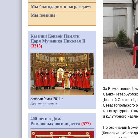
Мы благодарим и награждаем
Мы помним
Казачий Конвой Памяти
Царя Мученика Николая II
(3215)
За Божественной л
Санкт-Петербургск
основан 9 мая 2011 г.
„Конвой Святого Ца
Другие материалы
Севастопольского о
как структурного 
и культурного насл
400-летию Дома
Романовых посвящается
(577)
По окончании Боже
(Коневиченко
) позд