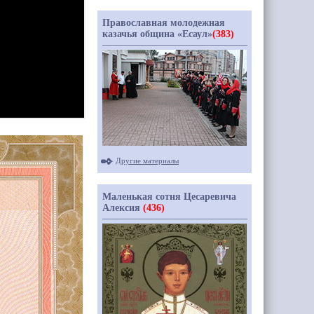
Православная молодежная
казачья община «Есаул»
(383)
Другие материалы
Маленькая сотня Цесаревича
Алексия
(436)