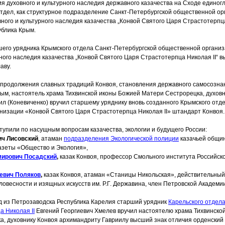
я духовного и культурного наследия державного казачества на Сходе едино
тдел, как структурное подразделение Санкт-Петербургской общественной о
ного и культурного наследия казачества „Конвой Святого Царя Страстотерпца
ублика Крым.
шего урядника Крымского отдела Санкт-Петербургской общественной органи
рного наследия казачества „Конвой Святого Царя Страстотерпца Николая II“ 
аву.
продолжения славных традиций Конвоя, становления державного самосознан
ым, настоятель храма Тихвинской иконы Божией Матери Сестрорецка, духов
ил
(Коневиченко
) вручил старшему уряднику вновь созданного Крымского отд
анизации
«Конвой
Святого Царя Страстотерпца Николая II» штандарт Конвоя.
тупили по насущным вопросам казачества, экологии и будущего России:
ич Лисовский
, атаман
подразделения Экологической полиции
казачьей общи
азеты
«Общество
и Экология»,
ирович Посадский
,
казак Конвоя, профессор Смольного института Российск
евич Поляков
,
казак Конвоя, атаман
«Станицы
Никольская», действительный
ловесности и изящных искусств им. Р.Г. Державина, член Петровской Академии
 из Петрозаводска Республика Карелия старший урядник
Карельского отдела
 Николая II
Евгений Георгиевич Хмелев вручил настоятелю храма Тихвинско
, духовнику Конвоя архимандриту Гавриилу высший знак отличия орденский 