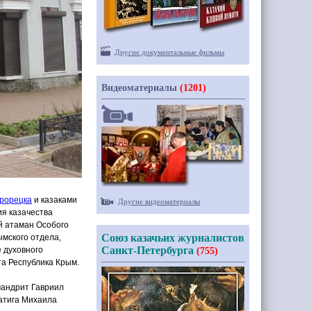
Другие документальные фильмы
Видеоматериалы
(1201)
трорецка
и казаками
Другие видеоматериалы
ия казачества
й атаман Особого
Союз казачьих журналистов
ымского отдела,
Санкт-Петербурга
е
духовного
(755)
та Республика Крым.
мандрит Гавриил
атига Михаила