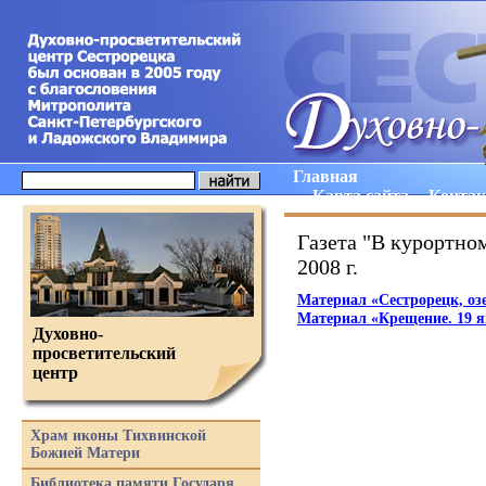
Главная
Карта сайта
Конта
Газета "В курортном
2008 г.
Материал
«
Сестрорецк, оз
Материал
«
Крещение. 19 
Духовно-
просветительский
центр
Храм иконы Тихвинской
Божией Матери
Библиотека памяти Государя