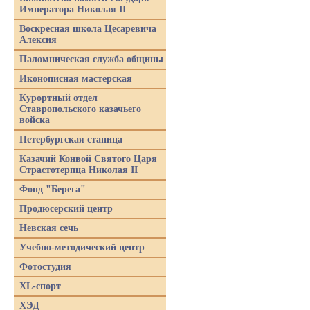
Императора Николая II
Воскресная школа Цесаревича
Алексия
Паломническая служба общины
Иконописная мастерская
Курортный отдел
Ставропольского казачьего
войска
Петербургская станица
Казачий Конвой Святого Царя
Страстотерпца Николая II
Фонд "Берега"
Продюсерский центр
Невская сечь
Учебно-методический центр
Фотостудия
XL-спорт
ХЭД