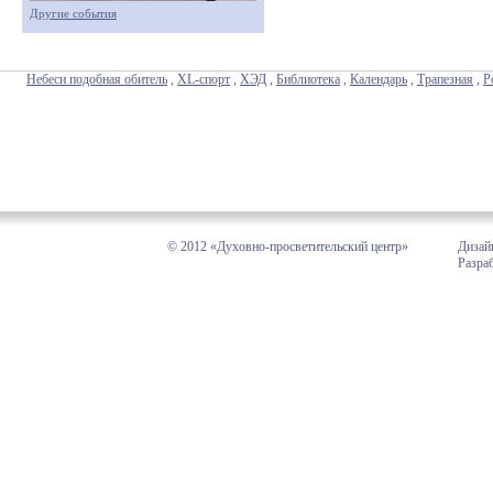
Другие события
Небеси подобная обитель
,
XL-спорт
,
ХЭД
,
Библиотека
,
Календарь
,
Трапезная
,
Р
© 2012 «Духовно-просветительский центр»
Дизай
Разра