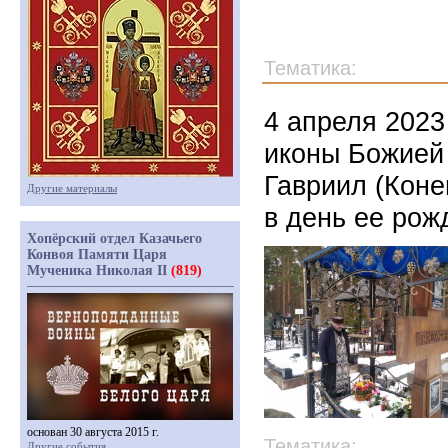
Тематика:
4 апреля 2023
иконы Божией 
Гавриил (Коне
Другие материалы
в день ее ро
Хопёрский отдел Казачьего
Конвоя Памяти Царя
Мученика Николая II
(819)
основан 30 августа 2015 г.
Тематика:
Другие события