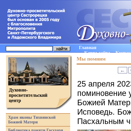
Главная
Карта сайта
Конта
Мы помним
←
25 апреля 202
Духовно-
поминовение 
просветительский
центр
Божией Матери
Исповедь. Бож
Храм иконы Тихвинской
Пасхальным 
Божией Матери
Библиотека памяти Государя