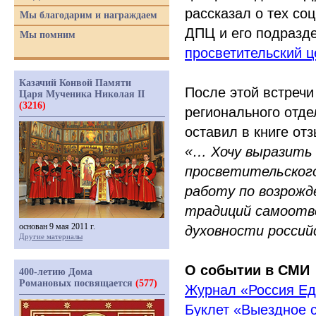
рассказал о тех со
Мы благодарим и награждаем
ДПЦ и его подразде
Мы помним
просветительский 
Казачий Конвой Памяти
После этой встречи
Царя Мученика Николая II
(3216)
регионального отд
оставил в книге от
«
… Хочу выразить 
просветительского
работу по возрожд
традиций самоотве
основан 9 мая 2011 г.
духовности россий
Другие материалы
О событии в СМИ
400-летию Дома
Романовых посвящается
(577)
Журнал
«
Россия Е
Буклет
«
Выездное 