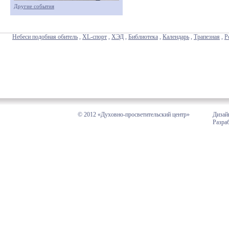
Другие события
Небеси подобная обитель
,
XL-спорт
,
ХЭД
,
Библиотека
,
Календарь
,
Трапезная
,
Р
© 2012 «Духовно-просветительский центр»
Дизай
Разра