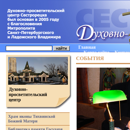
Главная
Карта сайта
Конта
СОБЫТИЯ
Духовно-
просветительский
центр
Храм иконы Тихвинской
Божией Матери
Библиотека памяти Государя