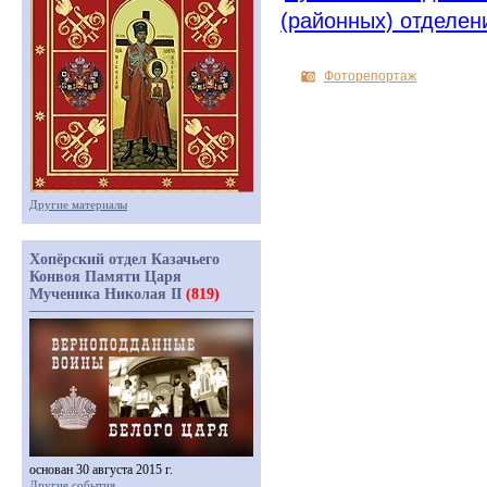
(
районных) отделен
Фоторепортаж
Другие материалы
Хопёрский отдел Казачьего
Конвоя Памяти Царя
Мученика Николая II
(819)
основан 30 августа 2015 г.
Другие события