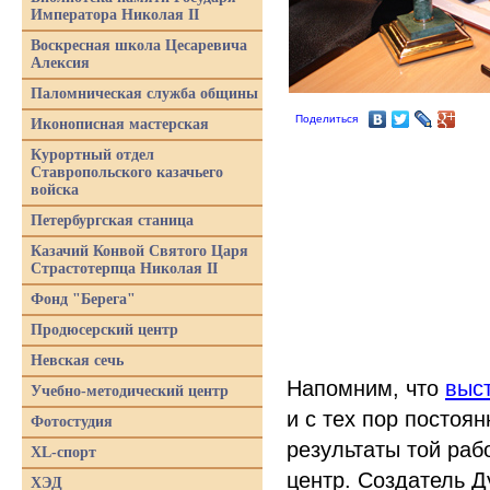
Императора Николая II
Воскресная школа Цесаревича
Алексия
Паломническая служба общины
Поделиться
Иконописная мастерская
Курортный отдел
Ставропольского казачьего
войска
Петербургская станица
Казачий Конвой Святого Царя
Страстотерпца Николая II
Фонд "Берега"
Продюсерский центр
Невская сечь
Напомним, что
выс
Учебно-методический центр
и с тех пор постоя
Фотостудия
результаты той раб
XL-спорт
центр. Создатель Д
ХЭД