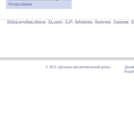
Другие события
Небеси подобная обитель
,
XL-спорт
,
ХЭД
,
Библиотека
,
Календарь
,
Трапезная
,
Р
© 2012 «Духовно-просветительский центр»
Дизай
Разра