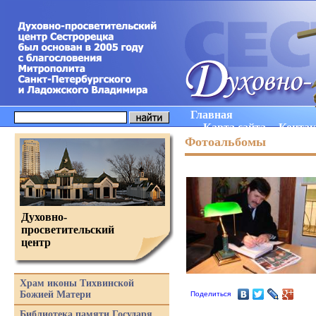
Главная
Карта сайта
Конта
Фотоальбомы
Духовно-
просветительский
центр
Храм иконы Тихвинской
Божией Матери
Поделиться
Библиотека памяти Государя