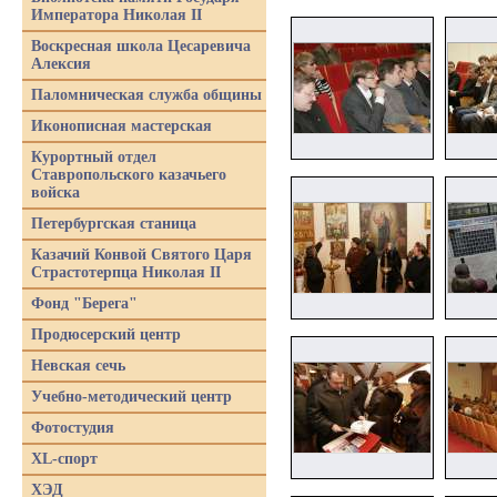
Императора Николая II
Воскресная школа Цесаревича
Алексия
Паломническая служба общины
Иконописная мастерская
Курортный отдел
Ставропольского казачьего
войска
Петербургская станица
Казачий Конвой Святого Царя
Страстотерпца Николая II
Фонд "Берега"
Продюсерский центр
Невская сечь
Учебно-методический центр
Фотостудия
XL-спорт
ХЭД