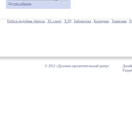
Другие события
Небеси подобная обитель
,
XL-спорт
,
ХЭД
,
Библиотека
,
Календарь
,
Трапезная
,
Р
© 2012 «Духовно-просветительский центр»
Дизай
Разра