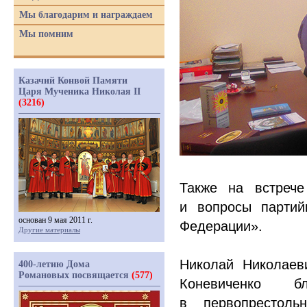
Мы благодарим и награждаем
Мы помним
Казачий Конвой Памяти
Царя Мученика Николая II
(3216)
Также на встрече
и вопросы партийн
основан 9 мая 2011 г.
Федерации».
Другие материалы
Николай Николаев
400-летию Дома
Романовых посвящается
(577)
Коневиченко б
в первопрестол