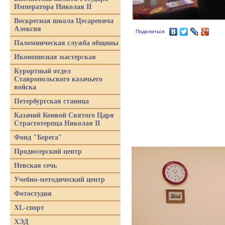
Императора Николая II
Воскресная школа Цесаревича
Алексия
Поделиться
Паломническая служба общины
Иконописная мастерская
Курортный отдел
Ставропольского казачьего
войска
Петербургская станица
Казачий Конвой Святого Царя
Страстотерпца Николая II
Фонд "Берега"
Продюсерский центр
Невская сечь
Учебно-методический центр
Фотостудия
XL-спорт
ХЭД