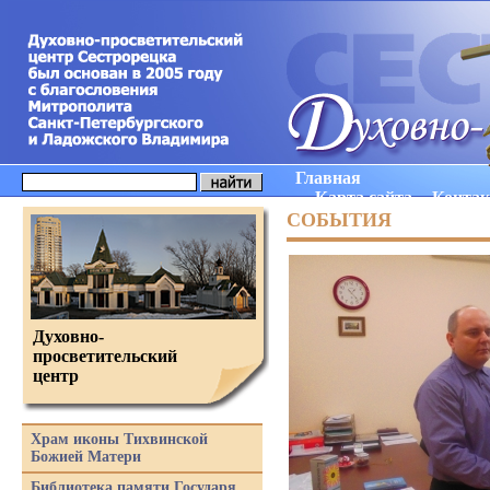
Главная
Карта сайта
Конта
СОБЫТИЯ
Духовно-
просветительский
центр
Храм иконы Тихвинской
Божией Матери
Библиотека памяти Государя