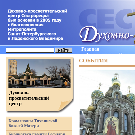
Главная
Карта сайта
Конта
СОБЫТИЯ
Духовно-
просветительский
центр
Храм иконы Тихвинской
Божией Матери
Библиотека памяти Государя