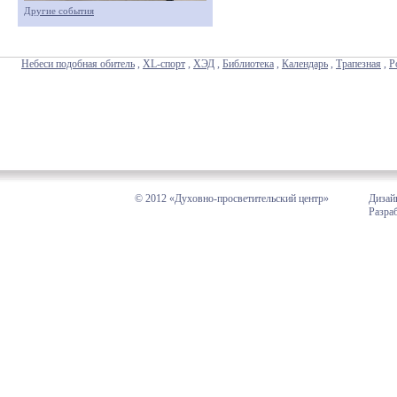
Другие события
Небеси подобная обитель
,
XL-спорт
,
ХЭД
,
Библиотека
,
Календарь
,
Трапезная
,
Р
© 2012 «Духовно-просветительский центр»
Дизай
Разра