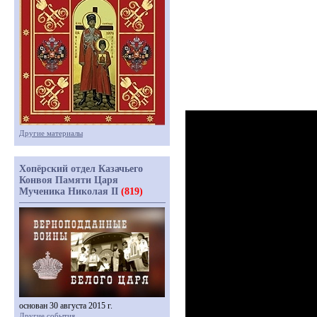
Другие материалы
Хопёрский отдел Казачьего
Конвоя Памяти Царя
Мученика Николая II
(819)
основан 30 августа 2015 г.
Другие события